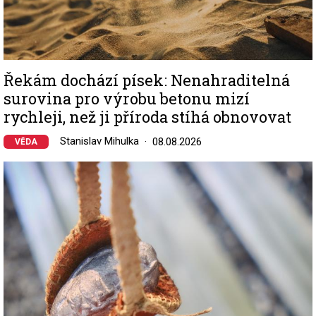
Řekám dochází písek: Nenahraditelná
surovina pro výrobu betonu mizí
rychleji, než ji příroda stíhá obnovovat
Stanislav Mihulka
08.08.2026
VĚDA
Image