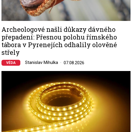
Archeologové našli důkazy dávného
přepadení: Přesnou polohu římského
tábora v Pyrenejích odhalily olověné
střely
Stanislav Mihulka
07.08.2026
VĚDA
Image