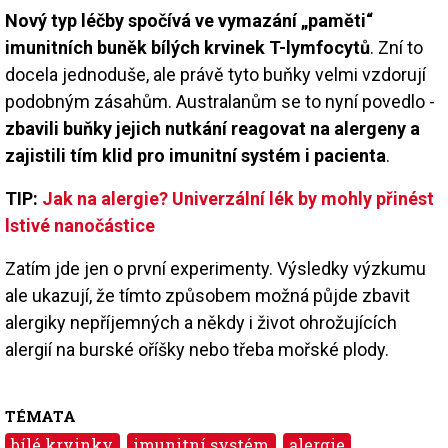
Nový typ léčby spočívá ve vymazání „paměti“
imunitních buněk bílých krvinek T-lymfocytů
. Zní to
docela jednoduše, ale právě tyto buňky velmi vzdorují
podobným zásahům. Australanům se to nyní povedlo -
zbavili buňky jejich nutkání reagovat na alergeny a
zajistili tím klid pro imunitní systém i pacienta
.
TIP:
Jak na alergie? Univerzální lék by mohly přinést
lstivé nanočástice
Zatím jde jen o první experimenty. Výsledky výzkumu
ale ukazují, že tímto způsobem možná půjde zbavit
alergiky nepříjemných a někdy i život ohrožujících
alergií na burské oříšky nebo třeba mořské plody.
TÉMATA
bílé krvinky
imunitní systém
alergie