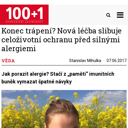
Přejít
k
hlavnímu
obsahu
Konec trápení? Nová léčba slibuje
celoživotní ochranu před silnými
alergiemi
VĚDA
Stanislav Mihulka
07.06.2017
Jak porazit alergie? Stačí z „paměti“ imunitních
buněk vymazat špatné návyky