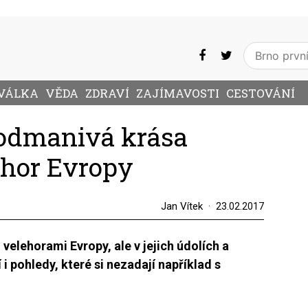
VÁLKA
VĚDA
ZDRAVÍ
ZAJÍMAVOSTI
CESTOVÁNÍ
Podmanivá krása
ehor Evropy
Jan Vítek
23.02.2017
velehorami Evropy, ale v jejich údolích a
i pohledy, které si nezadají například s