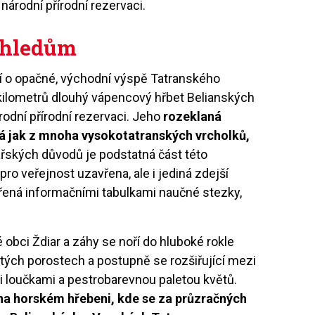
árodní přírodní rezervaci.
ohledům
tí o opačné, východní výspě Tatranského
4 kilometrů dlouhý vápencový hřbet Belianských
odní přírodní rezervaci. Jeho
rozeklaná
ná jak z mnoha vysokotatranských vrcholků,
ářských důvodů je podstatná část této
ro veřejnost uzavřena, ale i jediná zdejší
třená informačními tabulkami naučné stezky,
 obci Ždiar a záhy se noří do hluboké rokle
tých porostech a postupně se rozšiřující mezi
 loučkami a pestrobarevnou paletou květů.
na horském hřebeni, kde se za průzračných