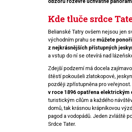
obzorů rozevře úchvatné panorama
Kde tluče srdce Tat
Belianské Tatry ovšem nejsou jen s
východním prahu se
můžete ponoři
z nejkrásnějších přístupných jesk
a vstup do ní se otevírá nad lázeňs
Zdejší podzemí má docela zajímavou
štěstí pokoušeli zlatokopové, jeskyn
později zpřístupněna pro veřejnost
v roce 1896 opatřena elektrickým 
turistickým cílům a každého návšt
domů, tak krásnou krápníkovou výzd
pagod a vodopádů. Jeden zvláště p
Srdce Tater.