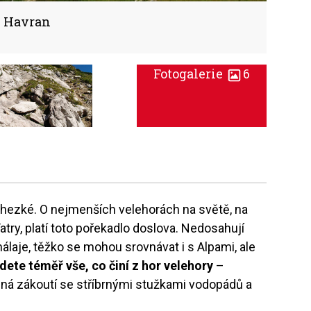
u Havran
Fotogalerie
6
je hezké. O nejmenších velehorách na světě, na
try, platí toto pořekadlo doslova. Nedosahují
laje, těžko se mohou srovnávat i s Alpami, ale
ete téměř vše, co činí z hor velehory
–
ebná zákoutí se stříbrnými stužkami vodopádů a