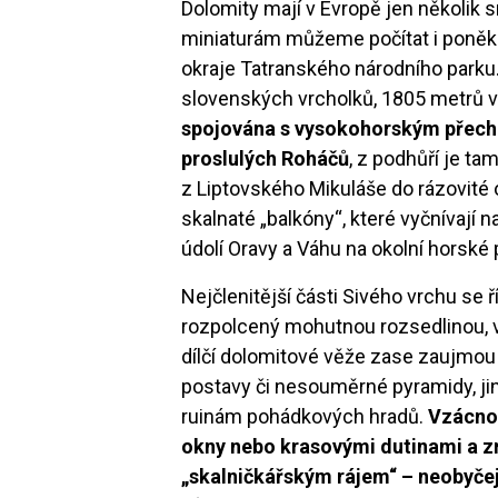
Dolomity mají v Evropě jen několik s
miniaturám můžeme počítat i poněk
okraje Tatranského národního parku
slovenských vrcholků, 1805 metrů 
spojována s vysokohorským přech
proslulých Roháčů
, z podhůří je ta
z Liptovského Mikuláše do rázovité 
skalnaté „balkóny“, které vyčnívají 
údolí Oravy a Váhu na okolní horské p
Nejčlenitější části Sivého vrchu se 
rozpolcený mohutnou rozsedlinou, 
dílčí dolomitové věže zase zaujmou 
postavy či nesouměrné pyramidy, j
ruinám pohádkových hradů.
Vzácnos
okny nebo krasovými dutinami a 
„skalničkářským rájem“ – neobyče