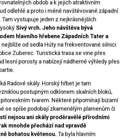
rovnatelných obdob a k jejich atraktivním
ud odlehlé a proto i méně navštěvované západní
. Tam vystupuje jeden z nejkrásnějších
vysoký
Sivý vrch. Jeho návštěva bývá
odem hlavního hřebene Západních Tater a
m nejblíže od sedla Húty na frekventované silnici
obce Zuberec. Turistická trasa se vine přes
nad lesní porosty a nabízejí nádherné výhledy přes
artie.
říká Radové skály. Horský hřbet je tam
vzniklou postupným odklonem skalních bloků,
pitoreskním tvarem. Některé připomínají bizarní
iné se spíše podobají zkamenělým plamenům či
tí nejsou ani skály proděravělé přírodními
zrak mnohde přechází nad vpravdě
jně bohatou květenou.
Ta byla hlavním