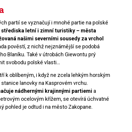
la
h partií se vyznačují i mnohé partie na polské
řediska letní i zimní turistiky – města
žovaná našimi severními sousedy za vrchol
da pověstí, z nichž nejznámější se podobá
ho Blaníku. Také v útrobách Giewontu prý
nit svobodu polské vlasti...
tří k oblíbeným, i když ne zcela lehkým horským
 stanice lanovky na Kasprovém vrchu.
ačuje nádhernými krajinnými partiemi
a
metrovým ocelovým křížem, se otevírá úchvatné
ký pohled je odtud i na město Zakopane.