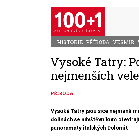
Přejít
k
hlavnímu
obsahu
HISTORIE
PŘÍRODA
VESMÍR
Vysoké Tatry: 
nejmenších vel
PŘÍRODA
Vysoké Tatry jsou sice nejmenšími 
dolinách se návštěvníkům otevírají 
panoramaty italských Dolomit