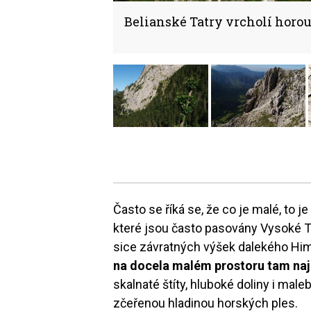
Belianské Tatry vrcholí horo
Často se říká se, že co je malé, to 
které jsou často pasovány Vysoké Ta
sice závratných výšek dalekého Himá
na docela malém prostoru tam najd
skalnaté štíty, hluboké doliny i mal
zčeřenou hladinou horských ples.