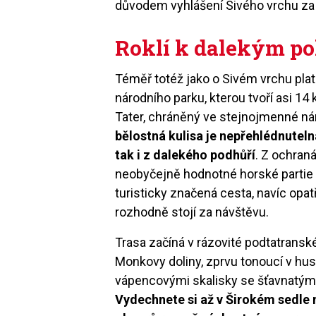
důvodem vyhlášení Sivého vrchu za n
Roklí k dalekým p
Téměř totéž jako o Sivém vrchu pla
národního parku, kterou tvoří asi 1
Tater, chráněný ve stejnojmenné nár
bělostná kulisa je nepřehlédnutel
tak i z dalekého podhůří
. Z ochran
neobyčejně hodnotné horské partie p
turisticky značená cesta, navíc opa
rozhodně stojí za návštěvu.
Trasa začíná v rázovité podtatranské
Monkovy doliny, zprvu tonoucí v hus
vápencovými skalisky se šťavnatými
Vydechnete si až v Širokém sedle 