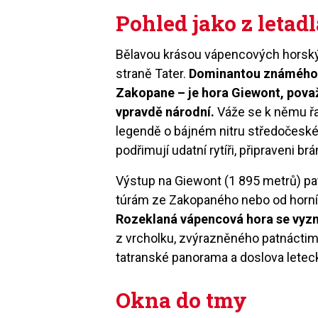
Pohled jako z letad
Bělavou krásou vápencových horskýc
straně Tater.
Dominantou známého st
Zakopane – je hora Giewont, pova
vpravdě národní.
Váže se k němu řa
legendě o bájném nitru středočeské
podřimují udatní rytíři, připraveni brá
Výstup na Giewont (1 895 metrů) pa
túrám ze Zakopaného nebo od horní
Rozeklaná vápencová hora se vyzn
z vrcholku, zvýrazněného patnácti
tatranské panorama a doslova letec
Okna do tmy