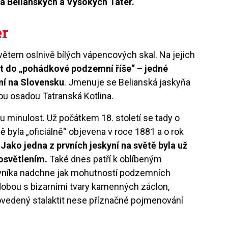
 Belianských a Vysokých Tater.
er
větem oslnivě bílých vápencových skal. Na jejich
t do „pohádkové podzemní říše“ – jedné
yní na Slovensku
. Jmenuje se Belianská jaskyňa
kou osadou Tatranská Kotlina.
 minulost. Už počátkem 18. století se tady o
ě byla „oficiálně“ objevena v roce 1881 a o rok
.
Jako jedna z prvních jeskyní na světě byla už
osvětlením.
Také dnes patří k oblíbeným
ěvníka nadchne jak mohutností podzemních
obou s bizarními tvary kamenných záclon,
ovedený stalaktit nese příznačné pojmenování