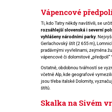
Vápencové předpolí
Ti, kdo Tatry někdy navštívili, se urč
rozsáhlejší slovenská i severní pol
vyhlášeny národními parky
. Nejvyš
Gerlachovský štít (2 655 m), Lomnický
pradávnými vyvřelinami, zejména žul
vápencové či dolomitové „předpolí“
Ostatně, obdobnou tvářností se vyzn
včetně Alp, kde geografové vymezili
jsou třeba italské Dolomity, vyznač
štítů.
Skalka na Sivém v