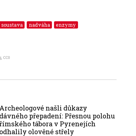
í soustava
nadváha
enzymy
g
,
CC0
Archeologové našli důkazy
dávného přepadení: Přesnou polohu
římského tábora v Pyrenejích
odhalily olověné střely