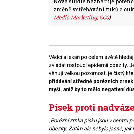
Nová studie naznačuje potenci
změně vstřebávání tuků a cukr
Media Marketing
,
CC0
)
Vědci a lékaři po celém světě hleda
zvládat rostoucí epidemii obezity. 
věnují velkou pozornost, je čistý kř
přidávání středně porézních zrnek
myší, aniž by to mělo negativní dů
Písek proti nadváz
„
Porézní zrnka písku jsou v centru p
obezity. Zatím ale nebylo jasné, jak v