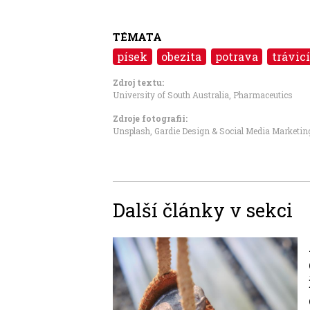
TÉMATA
písek
obezita
potrava
trávic
Zdroj textu:
University of South Australia
,
Pharmaceutics
Zdroje fotografii:
Unsplash, Gardie Design & Social Media Marketin
Další články v sekci
Image