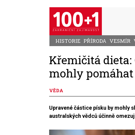
Přejít
k
hlavnímu
obsahu
HISTORIE
PŘÍRODA
VESMÍR
Křemičitá dieta:
mohly pomáhat v
VĚDA
Upravené částice písku by mohly sl
australských vědců účinně omezují