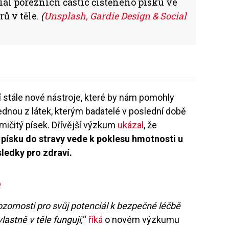
ál porézních částic čištěného písku ve
ů v těle.
(
Unsplash, Gardie Design & Social
jí stále nové nástroje, které by nám pomohly
Jednou z látek, kterým badatelé v poslední době
emičitý písek. Dřívější výzkum
ukázal
, že
 písku do stravy vede k poklesu hmotnosti u
sledky pro zdraví.
e
ozornosti pro svůj potenciál k bezpečné léčbě
lastně v těle fungují,
“
říká
o novém výzkumu