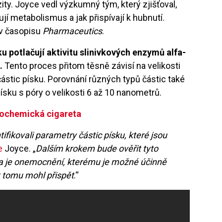
ity. Joyce vedl výzkumný tým, který zjišťoval,
í metabolismus a jak přispívají k hubnutí.
v časopisu
Pharmaceutics
.
ku potlačují aktivitu slinivkových enzymů alfa-
.
Tento proces přitom těsně závisí na velikosti
částic písku. Porovnání různých typů částic také
písku s póry o velikosti 6 až 10 nanometrů.
Biochemická cigareta
fikovali parametry částic písku, které jsou
e
Joyce. „
Dalším krokem bude ověřit tyto
ta je onemocnění, kterému je možné účinně
 tomu mohl přispět
.“