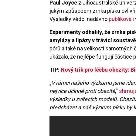
Paul Joyce
z Jihoaustralské univerz
jakým způsobem zrnka písku ovlivňuj
Výsledky vědci nedávno
publikovali
Experimenty odhalily, že zrnka pís
amylázy a lipázy v trávicí soustavě
pórů a také na velikosti samotných 
ukázalo, že nejlépe fungují částice 
TIP:
Nový trik pro léčbu obezity: 
„
V rámci našeho výzkumu jsme identi
nejvíce účinné proti obezitě
,“
shrnuj
výsledky u zvířecích modelů. Obezi
předcházet a náš výzkum písku by k