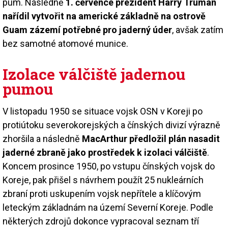
pum. Následně
1. července prezident Harry Truman
nařídil vytvořit na americké základně na ostrově
Guam zázemí potřebné pro jaderný úder
, avšak zatím
bez samotné atomové munice.
Izolace válčiště jadernou
pumou
V listopadu 1950 se situace vojsk OSN v Koreji po
protiútoku severokorejských a čínských divizí výrazně
zhoršila a následně
MacArthur předložil plán nasadit
jaderné zbraně jako prostředek k izolaci válčiště
.
Koncem prosince 1950, po vstupu čínských vojsk do
Koreje, pak přišel s návrhem použít 25 nukleárních
zbraní proti uskupením vojsk nepřítele a klíčovým
leteckým základnám na území Severní Koreje. Podle
některých zdrojů dokonce vypracoval seznam tří