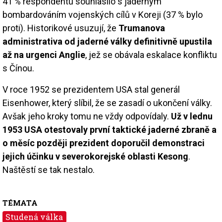
41 % respondentů souhlasilo s jaderným
bombardováním vojenských cílů v Koreji (37 % bylo
proti). Historikové usuzují, že
Trumanova
administrativa od jaderné války definitivně upustila
až na urgenci Anglie
, jež se obávala eskalace konfliktu
s Čínou.
V roce 1952 se prezidentem USA stal generál
Eisenhower, který slíbil, že se zasadí o ukončení války.
Avšak jeho kroky tomu ne vždy odpovídaly.
Už v lednu
1953 USA otestovaly první taktické jaderné zbraně a
o měsíc později prezident doporučil demonstraci
jejich účinku v severokorejské oblasti Kesong
.
Naštěstí se tak nestalo.
TÉMATA
Studená válka