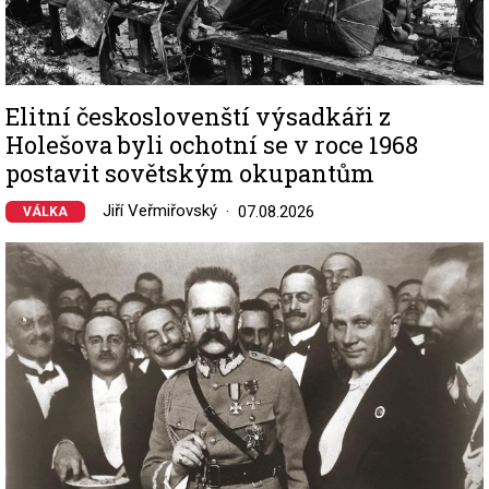
Elitní českoslovenští výsadkáři z
Holešova byli ochotní se v roce 1968
postavit sovětským okupantům
Jiří Veřmiřovský
07.08.2026
VÁLKA
Image