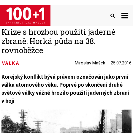
Přejít
k
hlavnímu
obsahu
Krize s hrozbou použití jaderné
zbraně: Horká půda na 38.
rovnoběžce
VÁLKA
Miroslav Mašek
25.07.2016
Korejský konflikt bývá právem označován jako první
válka atomového věku. Poprvé po skončení druhé
světové války vážně hrozilo použití jaderných zbraní
v boji