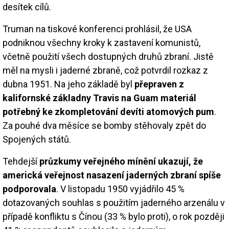
desítek cílů.
Truman na tiskové konferenci prohlásil, že USA
podniknou všechny kroky k zastavení komunistů,
včetně použití všech dostupných druhů zbraní. Jistě
měl na mysli i jaderné zbraně, což potvrdil rozkaz z
dubna 1951. Na jeho základě byl
přepraven z
kalifornské základny Travis na Guam materiál
potřebný ke zkompletování devíti atomových pum
.
Za pouhé dva měsíce se bomby stěhovaly zpět do
Spojených států.
Tehdejší
průzkumy veřejného mínění ukazují, že
americká veřejnost nasazení jaderných zbraní spíše
podporovala
. V listopadu 1950 vyjádřilo 45 %
dotazovaných souhlas s použitím jaderného arzenálu v
případě konfliktu s Čínou (33 % bylo proti), o rok později