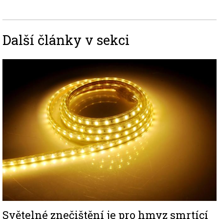
Další články v sekci
Image
Světelné znečištění je pro hmyz smrtící