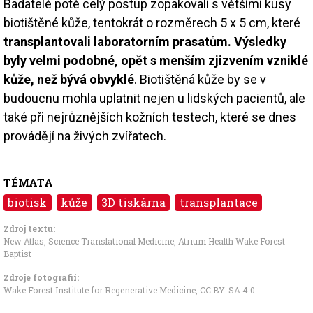
Badatelé poté celý postup zopakovali s většími kusy
biotištěné kůže, tentokrát o rozměrech 5 x 5 cm, které
transplantovali laboratorním prasatům. Výsledky
byly velmi podobné, opět s menším zjizvením vzniklé
kůže, než bývá obvyklé
. Biotištěná kůže by se v
budoucnu mohla uplatnit nejen u lidských pacientů, ale
také při nejrůznějších kožních testech, které se dnes
provádějí na živých zvířatech.
TÉMATA
biotisk
kůže
3D tiskárna
transplantace
Zdroj textu:
New Atlas
,
Science Translational Medicine
,
Atrium Health Wake Forest
Baptist
Zdroje fotografii:
Wake Forest Institute for Regenerative Medicine
,
CC BY-SA 4.0