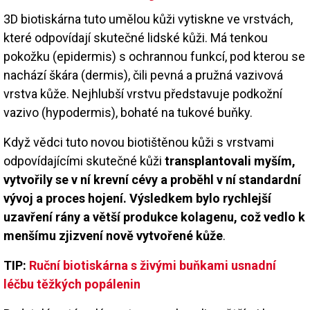
3D biotiskárna tuto umělou kůži vytiskne ve vrstvách,
které odpovídají skutečné lidské kůži. Má tenkou
pokožku (epidermis) s ochrannou funkcí, pod kterou se
nachází škára (dermis), čili pevná a pružná vazivová
vrstva kůže. Nejhlubší vrstvu představuje podkožní
vazivo (hypodermis), bohaté na tukové buňky.
Když vědci tuto novou biotištěnou kůži s vrstvami
odpovídajícími skutečné kůži
transplantovali myším,
vytvořily se v ní krevní cévy a proběhl v ní standardní
vývoj a proces hojení. Výsledkem bylo rychlejší
uzavření rány a větší produkce kolagenu, což vedlo k
menšímu zjizvení nově vytvořené kůže
.
TIP:
Ruční biotiskárna s živými buňkami usnadní
léčbu těžkých popálenin