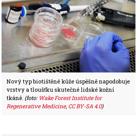
Nový typ biotištěné kůže úspěšně napodobuje
vrstvy a tloušťku skutečné lidské kožní
tkáně.
(foto:
Wake Forest Institute for
Regenerative Medicine
,
CC BY-SA 4.0
)