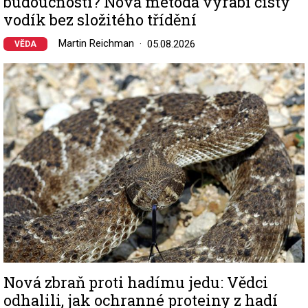
budoucnosti? Nová metoda vyrábí čistý
vodík bez složitého třídění
Martin Reichman
05.08.2026
VĚDA
Image
Nová zbraň proti hadímu jedu: Vědci
odhalili, jak ochranné proteiny z hadí