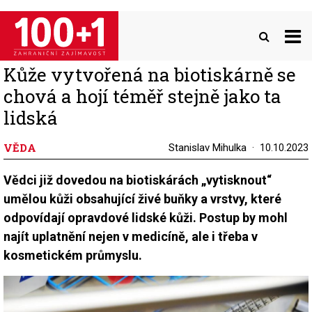
Přejít
k
hlavnímu
obsahu
Kůže vytvořená na biotiskárně se
chová a hojí téměř stejně jako ta
lidská
VĚDA
Stanislav Mihulka
10.10.2023
Vědci již dovedou na biotiskárách „vytisknout“
umělou kůži obsahující živé buňky a vrstvy, které
odpovídají opravdové lidské kůži. Postup by mohl
najít uplatnění nejen v medicíně, ale i třeba v
kosmetickém průmyslu.