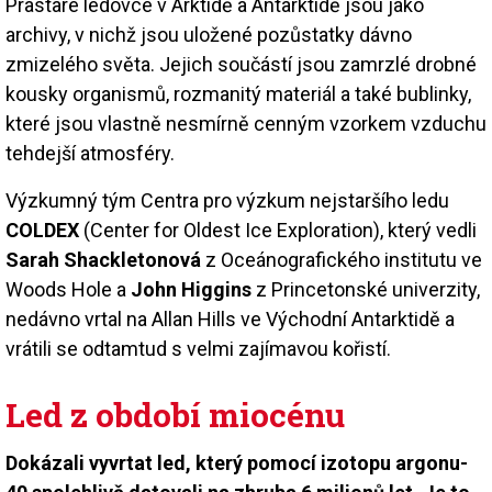
Prastaré ledovce v Arktidě a Antarktidě jsou jako
archivy, v nichž jsou uložené pozůstatky dávno
zmizelého světa. Jejich součástí jsou zamrzlé drobné
kousky organismů, rozmanitý materiál a také bublinky,
které jsou vlastně nesmírně cenným vzorkem vzduchu
tehdejší atmosféry.
Výzkumný tým Centra pro výzkum nejstaršího ledu
COLDEX
(Center for Oldest Ice Exploration), který vedli
Sarah Shackletonová
z Oceánografického institutu ve
Woods Hole a
John Higgins
z Princetonské univerzity,
nedávno vrtal na Allan Hills ve Východní Antarktidě a
vrátili se odtamtud s velmi zajímavou kořistí.
Led z období miocénu
Dokázali vyvrtat led, který pomocí izotopu argonu-