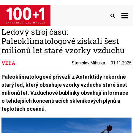
Přejít
k
hlavnímu
obsahu
Ledový stroj času:
Paleoklimatologové získali šest
milionů let staré vzorky vzduchu
VĚDA
Stanislav Mihulka
01.11.2025
Paleoklimatologové přivezli z Antarktidy rekordně
starý led, který obsahuje vzorky vzduchu staré šest
milionů let. Vzduchové bublinky obsahují informace
o tehdejších koncentracích skleníkových plynů a
teplotách oceánů.