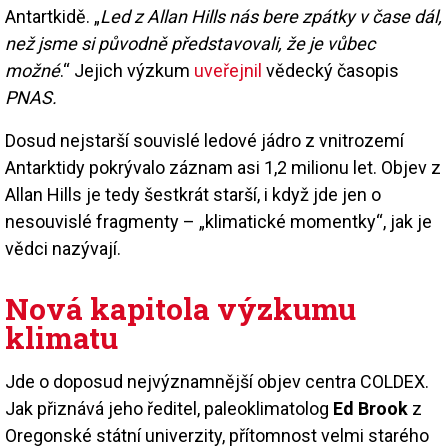
Antartkidě. „
Led z Allan Hills nás bere zpátky v čase dál,
než jsme si původně představovali, že je vůbec
možné
.“ Jejich výzkum
uveřejnil
vědecký časopis
PNAS.
Dosud nejstarší souvislé ledové jádro z vnitrozemí
Antarktidy pokrývalo záznam asi 1,2 milionu let. Objev z
Allan Hills je tedy šestkrát starší, i když jde jen o
nesouvislé fragmenty – „klimatické momentky“, jak je
vědci nazývají.
Nová kapitola výzkumu
klimatu
Jde o doposud nejvýznamnější objev centra COLDEX.
Jak přiznává jeho ředitel, paleoklimatolog
Ed Brook
z
Oregonské státní univerzity, přítomnost velmi starého