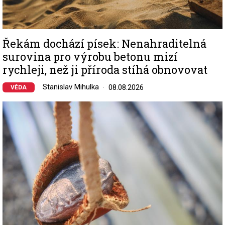
Řekám dochází písek: Nenahraditelná
surovina pro výrobu betonu mizí
rychleji, než ji příroda stíhá obnovovat
Stanislav Mihulka
08.08.2026
VĚDA
Image