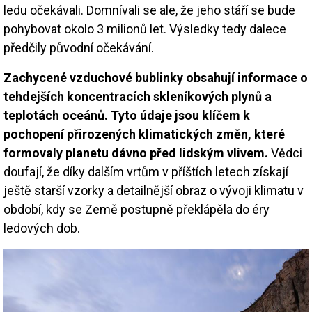
ledu očekávali. Domnívali se ale, že jeho stáří se bude
pohybovat okolo 3 milionů let. Výsledky tedy dalece
předčily původní očekávání.
Zachycené vzduchové bublinky obsahují informace o
tehdejších koncentracích skleníkových plynů a
teplotách oceánů. Tyto údaje jsou klíčem k
pochopení přirozených klimatických změn, které
formovaly planetu dávno před lidským vlivem.
Vědci
doufají, že díky dalším vrtům v příštích letech získají
ještě starší vzorky a detailnější obraz o vývoji klimatu v
období, kdy se Země postupně překlápěla do éry
ledových dob.
Image