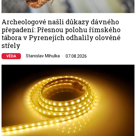
Archeologové našli důkazy dávného
přepadení: Přesnou polohu římského
tábora v Pyrenejích odhalily olověné
střely
Stanislav Mihulka
07.08.2026
VĚDA
Image