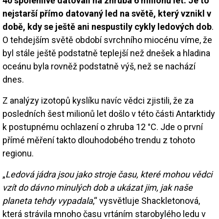
40 spolehlivě datovali na zhruba 6 milionů let. Je to
nejstarší přímo datovaný led na světě, který vznikl v
době, kdy se ještě ani nespustily cykly ledových dob
.
O tehdejším světě období svrchního miocénu víme, že
byl stále ještě podstatně teplejší než dnešek a hladina
oceánu byla rovněž podstatně výš, než se nachází
dnes.
Z analýzy izotopů kyslíku navíc vědci zjistili, že za
posledních šest milionů let došlo v této části Antarktidy
k postupnému ochlazení o zhruba 12 °C. Jde o první
přímé měření takto dlouhodobého trendu z tohoto
regionu.
„
Ledová jádra jsou jako stroje času, které mohou vědci
vzít do dávno minulých dob a ukázat jim, jak naše
planeta tehdy vypadala
,“ vysvětluje Shackletonová,
která strávila mnoho času vrtáním starobylého ledu v