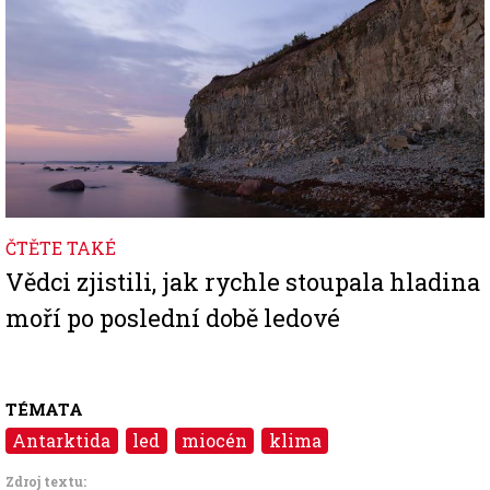
ČTĚTE TAKÉ
Vědci zjistili, jak rychle stoupala hladina
moří po poslední době ledové
TÉMATA
Antarktida
led
miocén
klima
Zdroj textu: