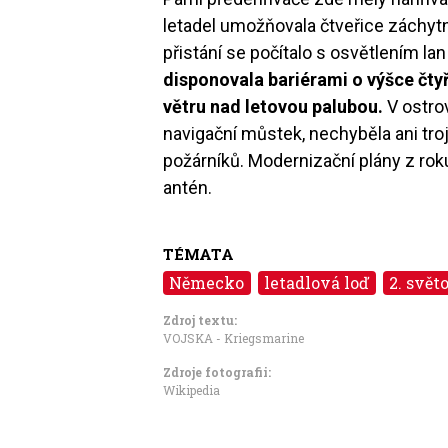
letadel umožňovala čtveřice záchytn
přistání se počítalo s osvětlením l
disponovala bariérami o výšce čtyř
větru nad letovou palubou.
V ostro
navigační můstek, nechyběla ani tro
požárníků. Modernizační plány z roku
antén.
TÉMATA
Německo
letadlová loď
2. svět
Zdroj textu:
VOJSKA - Kriegsmarine
Zdroje fotografii:
Wikipedia