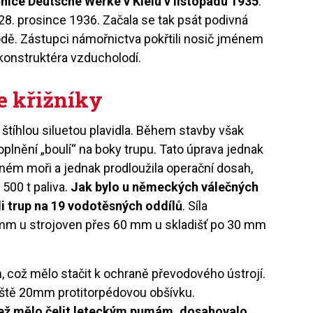
ěnice Deutsche Werke v Kielu v listopadu 1935
.
 28. prosince 1936. Začala se tak psát podivná
odě. Zástupci námořnictva pokřtili nosič jménem
konstruktéra vzducholodí.
e křižníky
štíhlou siluetou plavidla. Během stavby však
plnění „boulí“ na boky trupu. Tato úprava jednak
řeném moři a jednak prodloužila operační dosah,
 500 t paliva.
Jak bylo u německých válečných
li trup na 19 vodotěsných oddílů
. Síla
mm u strojoven přes 60 mm u skladišť po 30 mm
, což mělo stačit k ochraně převodového ústrojí.
 ještě 20mm protitorpédovou obšívku.
 jež mělo čelit leteckým pumám, dosahovalo