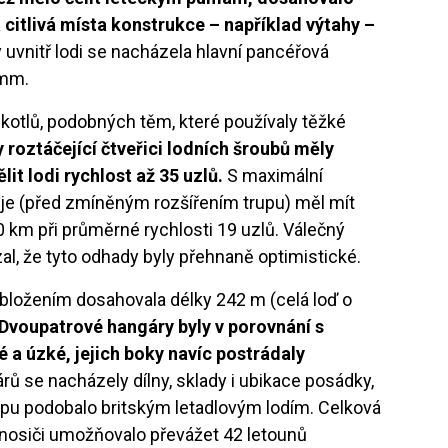
citlivá místa konstrukce – například výtahy –
 uvnitř lodi se nacházela hlavní pancéřová
 mm.
kotlů, podobných těm, které používaly těžké
 roztáčející čtveřici lodních šroubů měly
it lodi rychlost až 35 uzlů.
S maximální
eje (před zmíněným rozšířením trupu) měl mít
0 km při průměrné rychlosti 19 uzlů. Válečný
l, že tyto odhady byly přehnaně optimistické.
bložením dosahovala délky 242 m (celá loď o
Dvoupatrové hangáry byly v porovnání s
é a úzké, jejich boky navíc postrádaly
 se nacházely dílny, sklady i ubikace posádky,
upu podobalo britským letadlovým lodím. Celková
 nosiči umožňovalo převážet 42 letounů