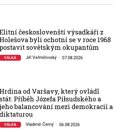
Elitní českoslovenští výsadkáři z
Holešova byli ochotní se v roce 1968
postavit sovětským okupantům
Jiří Veřmiřovský
07.08.2026
VÁLKA
Hrdina od Varšavy, který ovládl
stát: Příběh Józefa Piłsudského a
jeho balancování mezi demokracií a
diktaturou
Vladimír Černý
06.08.2026
VÁLKA