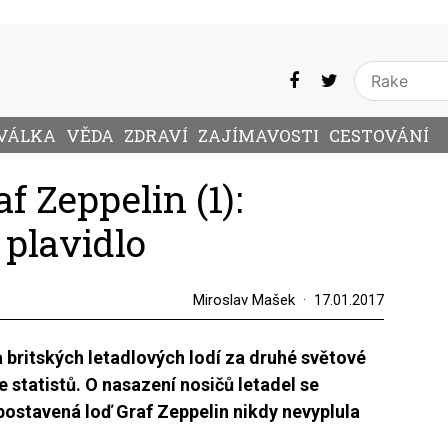
VÁLKA
VĚDA
ZDRAVÍ
ZAJÍMAVOSTI
CESTOVÁNÍ
f Zeppelin (1):
plavidlo
Miroslav Mašek
17.01.2017
britských letadlových lodí za druhé světové
e statistů. O nasazení nosičů letadel se
postavená loď Graf Zeppelin nikdy nevyplula