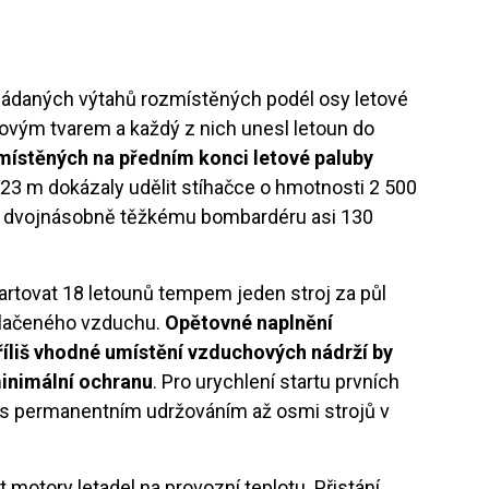
ovládaných výtahů rozmístěných podél osy letové
ovým tvarem a každý z nich unesl letoun do
umístěných na předním konci letové paluby
 23 m dokázaly udělit stíhačce o hmotnosti 2 500
 a dvojnásobně těžkému bombardéru asi 130
artovat 18 letounů tempem jeden stroj za půl
stlačeného vzduchu.
Opětovné naplnění
příliš vhodné umístění vzduchových nádrží by
minimální ochranu
. Pro urychlení startu prvních
o s permanentním udržováním až osmi strojů v
 motory letadel na provozní teplotu. Přistání