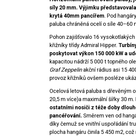
síly 20 mm. Výjimku představovala 
krytá 40mm pancířem
. Pod hangáry
paluba chráněná ocelí o síle 40–60
Pohon zajišťovalo 16 vysokotlakých 
křižníky třídy Admiral Hipper.
Turbíny
poskytovat výkon 150 000 kW a uděl
kapacitou nádrží 5 000 t topného ol
Graf Zeppelin
akční rádius asi 15 40
provoz křižníků ovšem posléze ukáza
Ocelová letová paluba s dřevěným o
20,5 m více)a maximální šířky 30 m.
ostatními nosiči z téže doby dlouh
pancéřování.
Směrem ven od hangárů
díky čemuž se vnitřní uspořádání tr
plocha hangáru činila 5 450 m2, což