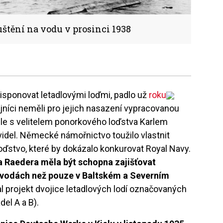
štění na vodu v prosinci 1938
isponovat letadlovými loďmi, padlo už
roku
ojníci neměli pro jejich nasazení vypracovanou
ele s velitelem ponorkového loďstva Karlem
avidel. Německé námořnictvo toužilo vlastnit
loďstvo, které by dokázalo konkurovat Royal Navy.
a Raedera měla být schopna zajišťovat
 vodách než pouze v Baltském a Severním
l projekt dvojice letadlových lodí označovaných
del A a B).