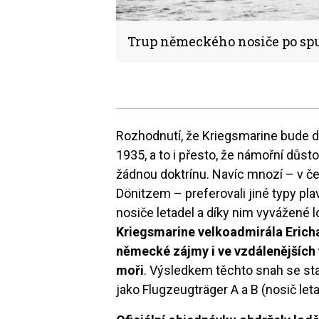
Trup německého nosiče po spu
Rozhodnutí, že Kriegsmarine bude d
1935, a to i přesto, že námořní důst
žádnou doktrínu. Navíc mnozí – v č
Dönitzem – preferovali jiné typy pl
nosiče letadel a díky nim vyvážené 
Kriegsmarine velkoadmirála Erich
německé zájmy i ve vzdálenějších
moři
. Výsledkem těchto snah se sta
jako Flugzeugträger A a B (nosič leta