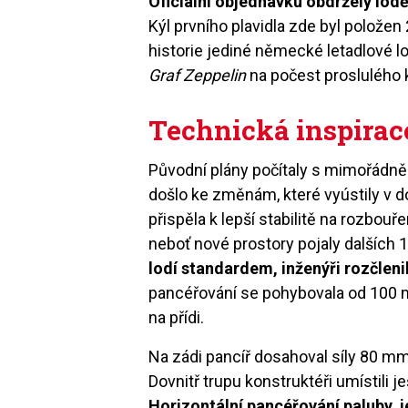
Oficiální objednávku obdržely lod
Kýl prvního plavidla zde byl položen
historie jediné německé letadlové l
Graf Zeppelin
na počest proslulého 
Technická inspirac
Původní plány počítaly s mimořádně 
došlo ke změnám, které vyústily v do
přispěla k lepší stabilitě na rozbou
neboť nové prostory pojaly dalších 1
lodí standardem, inženýři rozčleni
pancéřování se pohybovala od 100 
na přídi.
Na zádi pancíř dosahoval síly 80 mm
Dovnitř trupu konstruktéři umístili
Horizontální pancéřování paluby,