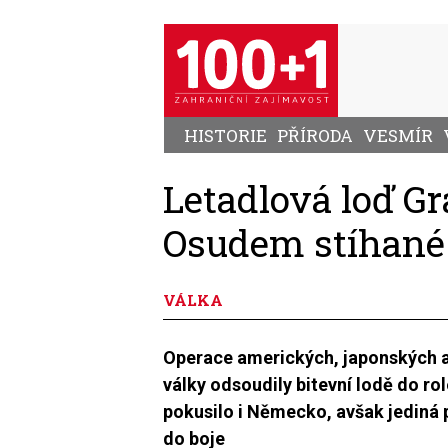
Přejít
k
hlavnímu
obsahu
HISTORIE
PŘÍRODA
VESMÍR
Letadlová loď Gra
Osudem stíhané 
VÁLKA
Operace amerických, japonských a 
války odsoudily bitevní lodě do rol
pokusilo i Německo, avšak jediná 
do boje