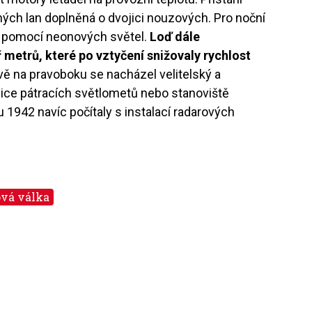
ých lan doplněná o dvojici nouzových. Pro noční
an pomocí neonových světel.
Loď dále
 metrů, které po vztyčení snižovaly rychlost
vě na pravoboku se nacházel velitelský a
jice pátracích světlometů nebo stanoviště
 1942 navíc počítaly s instalací radarových
ová válka