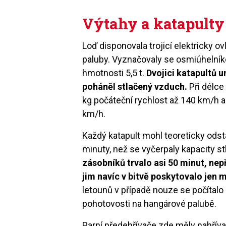
Výtahy a katapulty
Loď disponovala trojicí elektricky 
paluby. Vyznačovaly se osmiúhelník
hmotnosti 5,5 t.
Dvojici katapultů 
poháněl stlačený vzduch.
Při délce
kg počáteční rychlost až 140 km/h
km/h.
Každý katapult mohl teoreticky odst
minuty, než se vyčerpaly kapacity 
zásobníků trvalo asi 50 minut, ne
jim navíc v bitvě poskytovalo jen 
letounů v případě nouze se počítal
pohotovosti na hangárové palubě.
Parní předehřívače zde měly nahřívat