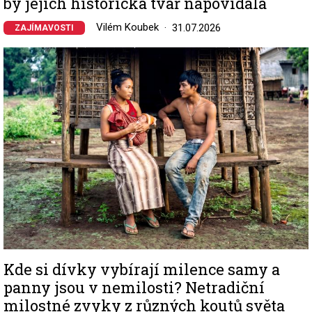
by jejich historická tvář napovídala
Vilém Koubek
31.07.2026
ZAJÍMAVOSTI
Image
Kde si dívky vybírají milence samy a
panny jsou v nemilosti? Netradiční
milostné zvyky z různých koutů světa