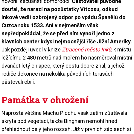
hovořili kečuánští domorodci.
Cestovatel původně
doufal, že narazí na pozůstatky Vitcosu, odkud
Inkové vedli ozbrojený odpor po vpádu Španělů do
Cuzca roku 1533. Ani v nejmenším však
nepředpokládal, že se před ním vynoří jedno z
hlavních center kdysi nejmocnější říše Jižní Ameriky.
Jak později uvedl v knize
Ztracené město Inků
, k místu
ležícímu 2 480 metrů nad mořem ho nasměroval místní
dvanáctiletý chlapec, který cestu dobře znal, a jehož
rodiče dokonce na několika původních terasách
pěstovali obilí.
Památka v ohrožení
Naprostá většina Machu Picchu však zatím zůstávala
skryta pod vegetací, takže Bingham nemohl hned
přehlédnout celý jeho rozsah. Již v prvních zápisech si