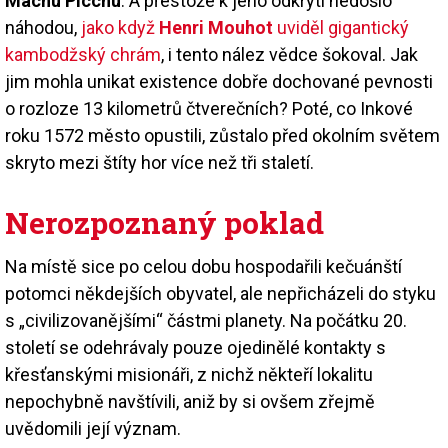
Machu Picchu
. A přestože k jeho odkrytí nedošlo
náhodou,
jako když
Henri Mouhot
uviděl gigantický
kambodžský chrám
, i tento nález vědce šokoval. Jak
jim mohla unikat existence dobře dochované pevnosti
o rozloze 13 kilometrů čtverečních? Poté, co Inkové
roku 1572 město opustili, zůstalo před okolním světem
skryto mezi štíty hor více než tři staletí.
Nerozpoznaný poklad
Na místě sice po celou dobu hospodařili kečuánští
potomci někdejších obyvatel, ale nepřicházeli do styku
s „civilizovanějšími“ částmi planety. Na počátku 20.
století se odehrávaly pouze ojedinělé kontakty s
křesťanskými misionáři, z nichž někteří lokalitu
nepochybně navštívili, aniž by si ovšem zřejmě
uvědomili její význam.