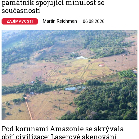
památník spojující minulost se
současností
Martin Reichman
06.08.2026
ZAJÍMAVOSTI
Image
Pod korunami Amazonie se skrývala
obří civilizace: Laserové skenování