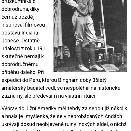
průzkumníka či
dobrodruha, díky
čemuž později
inspiroval filmovou
postavu Indiana
Jonese. Ostatně
události z roku 1911
skutečně nemají k
dobrodružnému
příběhu daleko. Při
expedici do Peru, kterou Bingham coby 36letý
amatérský badatel vedl, se nespoléhal na historické
záznamy, ale především na vlastní intuici.
Výprav do Jižní Ameriky měl tehdy za sebou již několik
a hnala jej myšlenka, že se v neprobádaných Andách
ukrývají dosud neobjevené ruiny inckých sídel, o nichž