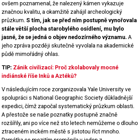
ovšem poznamenal, že nalezený kámen vykazuje
značnou kvalitu, a okamžitě zahájil archeologický
průzkum.
S tím, jak se před ním postupně vynořovala
stále větší plocha starobylého osídlení, mu bylo
jasné, že se jedná o objev nedozírného významu.
A
jeho zpráva později skutečně vyvolala na akademické
půdě mimořádný ohlas.
TIP:
Zánik civilizací: Proč zkolabovaly mocné
indiánské říše Inků a Aztéků?
V následujícím roce zorganizovala Yale University ve
spolupráci s National Geographic Society důkladnější
expedici, čímž započal systematický průzkum oblasti.
A přestože se naše poznatky postupně značně
rozšířily, ani po více než sto letech nemůžeme o dlouho
ztraceném inckém městě s jistotou říct mnoho.
Památka se mezitím proměnila v jeden z