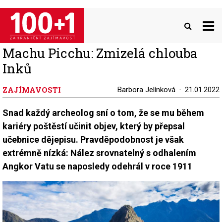
Přejít
k
hlavnímu
obsahu
Machu Picchu: Zmizelá chlouba
Inků
ZAJÍMAVOSTI
Barbora Jelínková
21.01.2022
Snad každý archeolog sní o tom, že se mu během
kariéry poštěstí učinit objev, který by přepsal
učebnice dějepisu. Pravděpodobnost je však
extrémně nízká: Nález srovnatelný s odhalením
Angkor Vatu se naposledy odehrál v roce 1911