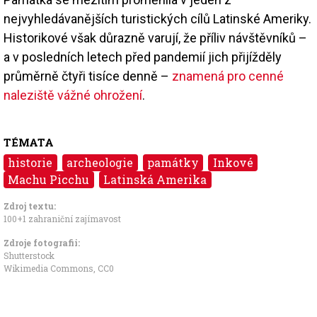
nejvyhledávanějších turistických cílů Latinské Ameriky.
Historikové však důrazně varují, že příliv návštěvníků –
a v posledních letech před pandemií jich přijížděly
průměrně čtyři tisíce denně –
znamená pro cenné
naleziště vážné ohrožení
.
TÉMATA
historie
archeologie
památky
Inkové
Machu Picchu
Latinská Amerika
Zdroj textu:
100+1 zahraniční zajímavost
Zdroje fotografii:
Shutterstock
Wikimedia Commons
,
CC0