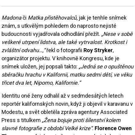
Madona
či
Matka přistěhovalců
, jak je tenhle snímek
znám, s utkvělým pohledem do naprosto nejisté
budoucnosti vyjadřovala odhodlání přežít.
„Nese v sobě
veškeré utrpení lidstva, ale také vytrvalost. Krotkost i
zvláštní odvahu…,“
řekl o fotografii
Roy Stryker
,
organizátor projektu. V knihovně Kongresu, kde je
snímek uložen, jej popsali takto:
„Jedná se o opuštěnou
sběračku hrachu v Kalifornii, matku sedmi dětí, ve věku
třicet dva let, Nipomo, Kalifornie.“
Identitu oné ženy odhalil až v sedmdesátých letech
reportér kalifornských novin, když ji objevil v karavanu v
Modestu, a svět obletěla zpráva agentury Associated
Press s titulkem
„Žena bojuje proti šílenství kolem
slavné fotografie z období Velké krize“
.
Florence Owen