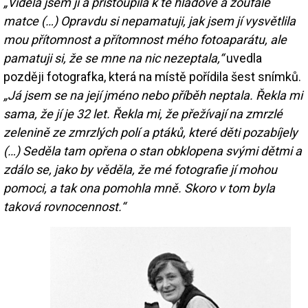
„Viděla jsem ji a přistoupila k té hladové a zoufalé
matce (…) Opravdu si nepamatuji, jak jsem jí vysvětlila
mou přítomnost a přítomnost mého fotoaparátu, ale
pamatuji si, že se mne na nic nezeptala,“
uvedla
později fotografka, která na místě pořídila šest snímků.
„Já jsem se na její jméno nebo příběh neptala. Řekla mi
sama, že jí je 32 let. Řekla mi, že přežívají na zmrzlé
zelenině ze zmrzlých polí a ptáků, které děti pozabíjely
(…) Seděla tam opřena o stan obklopena svými dětmi a
zdálo se, jako by věděla, že mé fotografie jí mohou
pomoci, a tak ona pomohla mně. Skoro v tom byla
taková rovnocennost.“