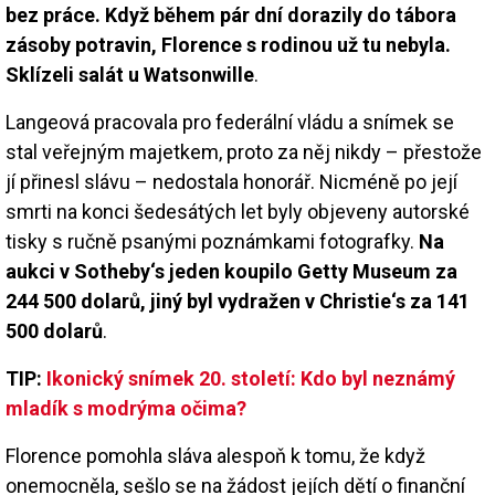
bez práce. Když během pár dní dorazily do tábora
zásoby potravin, Florence s rodinou už tu nebyla.
Sklízeli salát u Watsonwille
.
Langeová pracovala pro federální vládu a snímek se
stal veřejným majetkem, proto za něj nikdy – přestože
jí přinesl slávu – nedostala honorář. Nicméně po její
smrti na konci šedesátých let byly objeveny autorské
tisky s ručně psanými poznámkami fotografky.
Na
aukci v Sotheby‘s jeden koupilo Getty Museum za
244 500 dolarů, jiný byl vydražen v Christie‘s za 141
500 dolarů
.
TIP:
Ikonický snímek 20. století: Kdo byl neznámý
mladík s modrýma očima?
Florence pomohla sláva alespoň k tomu, že když
onemocněla, sešlo se na žádost jejích dětí o finanční