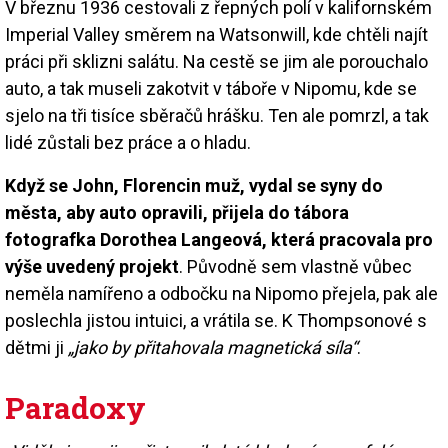
V březnu 1936 cestovali z řepných polí v kalifornském
Imperial Valley směrem na Watsonwill, kde chtěli najít
práci při sklizni salátu. Na cestě se jim ale porouchalo
auto, a tak museli zakotvit v táboře v Nipomu, kde se
sjelo na tři tisíce sběračů hrášku. Ten ale pomrzl, a tak
lidé zůstali bez práce a o hladu.
Když se John, Florencin muž, vydal se syny do
města, aby auto opravili, přijela do tábora
fotografka Dorothea Langeová, která pracovala pro
výše uvedený projekt
. Původně sem vlastně vůbec
neměla namířeno a odbočku na Nipomo přejela, pak ale
poslechla jistou intuici, a vrátila se. K Thompsonové s
dětmi ji
„jako by přitahovala magnetická síla“
.
Paradoxy