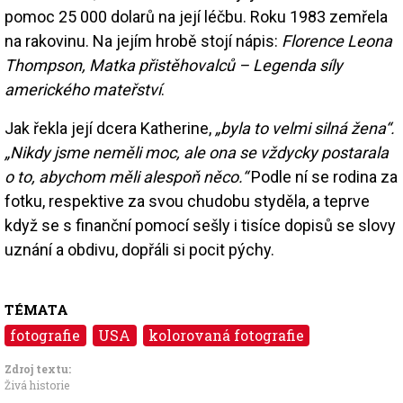
pomoc 25 000 dolarů na její léčbu. Roku 1983 zemřela
na rakovinu. Na jejím hrobě stojí nápis:
Florence Leona
Thompson, Matka přistěhovalců – Legenda síly
amerického mateřství
.
Jak řekla její dcera Katherine,
„byla to velmi silná žena“.
„Nikdy jsme neměli moc, ale ona se vždycky postarala
o to, abychom měli alespoň něco.“
Podle ní se rodina za
fotku, respektive za svou chudobu styděla, a teprve
když se s finanční pomocí sešly i tisíce dopisů se slovy
uznání a obdivu, dopřáli si pocit pýchy.
TÉMATA
fotografie
USA
kolorovaná fotografie
Zdroj textu:
Živá historie