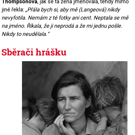
Thompsonová
, jak se ta žena jmenovala, tehdy mimo
jiné řekla:
„Přála bych si, aby mě (Langeová) nikdy
nevyfotila. Nemám z té fotky ani cent. Neptala se mě
na jméno. Říkala, že ji neprodá a že mi jednu pošle.
Nikdy to neudělala.“
Sběrači hrášku