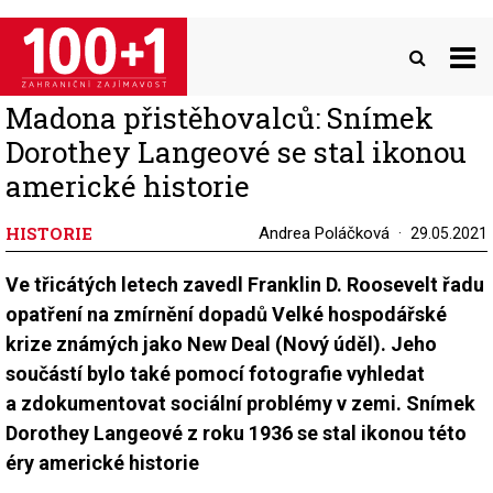
Přejít
k
hlavnímu
obsahu
Madona přistěhovalců: Snímek
Dorothey Langeové se stal ikonou
americké historie
HISTORIE
Andrea Poláčková
29.05.2021
Ve třicátých letech zavedl Franklin D. Roosevelt řadu
opatření na zmírnění dopadů Velké hospodářské
krize známých jako New Deal (Nový úděl). Jeho
součástí bylo také pomocí fotografie vyhledat
a zdokumentovat sociální problémy v zemi. Snímek
Dorothey Langeové z roku 1936 se stal ikonou této
éry americké historie