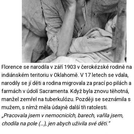
Florence se narodila v září 1903 v čerokézské rodině na
indiánském teritoriu v Oklahomě. V 17 letech se vdala,
narodily se jí děti a rodina migrovala za prací po pilách a
farmách v údolí Sacramenta. Když byla znovu těhotná,
manžel zemřel na tuberkulózu. Později se seznámila s
mužem, s nímž měla údajně další tři ratolesti.
„Pracovala jsem v nemocnicích, barech, vařila jsem,
chodila na pole (…), jen abych uživila své děti.“