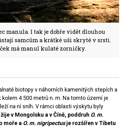
c manula. I tak je dobře vidět dlouhou
ůstají samcům a krátké uši skryté v srsti.
oček má manul kulaté zorničky.
lnaté biotopy v náhorních kamenitých stepích a
 kolem 4 500 metrů n. m. Na tomto území je
ží na ní sníh. V rámci oblasti výskytu byly
žije v Mongolsku a v Číně, poddruh
O. m.
ho moře a
O. m. nigripectus
je rozšířen v Tibetu