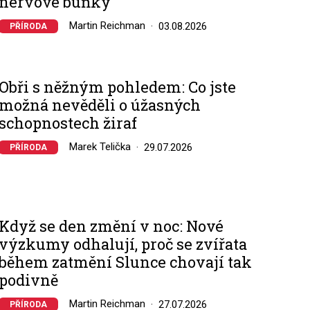
nervové buňky
Martin Reichman
03.08.2026
PŘÍRODA
Obři s něžným pohledem: Co jste
možná nevěděli o úžasných
schopnostech žiraf
Marek Telička
29.07.2026
PŘÍRODA
Když se den změní v noc: Nové
výzkumy odhalují, proč se zvířata
během zatmění Slunce chovají tak
podivně
Martin Reichman
27.07.2026
PŘÍRODA