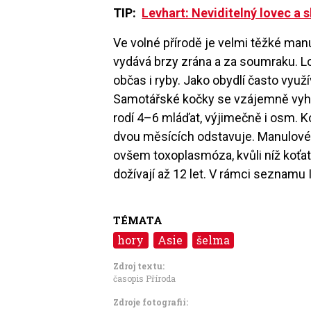
TIP:
Levhart: Neviditelný lovec a 
Ve volné přírodě je velmi těžké manu
vydává brzy zrána a za soumraku. Lo
občas i ryby. Jako obydlí často využ
Samotářské kočky se vzájemně vyhl
rodí 4–6 mláďat, výjimečně i osm. K
dvou měsících odstavuje. Manulové 
ovšem toxoplasmóza, kvůli níž koťat
dožívají až 12 let. V rámci seznamu
TÉMATA
hory
Asie
šelma
Zdroj textu:
časopis Příroda
Zdroje fotografii: