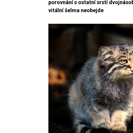
porovnání s ostatní srstí dvojnásob
vitální šelma neobejde