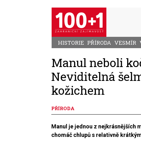
Přejít
k
hlavnímu
obsahu
HISTORIE
PŘÍRODA
VESMÍR
Manul neboli ko
Neviditelná še
kožichem
PŘÍRODA
Manul je jednou z nejkrásnějších 
chomáč chlupů s relativně krátkým