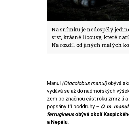
Na snímku je nedospělý jedine
srst, krásné licousy, které nar
Na rozdíl od jiných malých k
Manul
(Otocolobus manul)
obývá ska
vydává se až do nadmořských výšek
zem po značnou část roku zmrzlá a le
popsány tři poddruhy –
O. m. manul
ferrugineus
obývá okolí Kaspické
a Nepálu
.