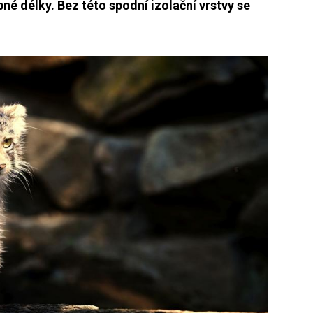
né délky. Bez této spodní izolační vrstvy se