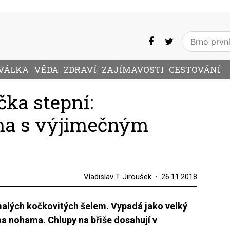
VÁLKA
VĚDA
ZDRAVÍ
ZAJÍMAVOSTI
CESTOVÁNÍ
čka stepní:
lma s výjimečným
Vladislav T. Jiroušek
26.11.2018
malých kočkovitých šelem. Vypadá jako velký
a nohama. Chlupy na břiše dosahují v