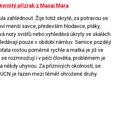
skvrnitý přízrak z Masai Mara
la zahlédnout. Žije totiž skrytě, za potravou se
ví menší savce, především hlodavce, ptáky,
ívá nory svišťů nebo vyhledává úkryty ve skalách.
edávají pouze v období námluv. Samice později
oťata rostou poměrně rychle a matka je již ve
se rozmnožují i v péči člověka, problémem je
a někdy uhynou. Za příznivých okolností, se
 IUCN je řazen mezi téměř ohrožené druhy.