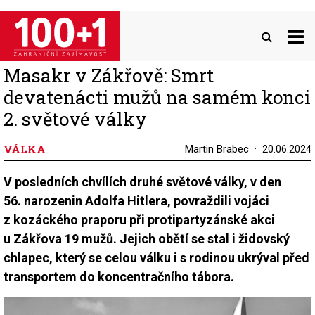
Přejít
k
hlavnímu
obsahu
Masakr v Zákřově: Smrt
devatenácti mužů na samém konci
2. světové války
VÁLKA
Martin Brabec
20.06.2024
V posledních chvílích druhé světové války, v den
56. narozenin Adolfa Hitlera, povraždili vojáci
z kozáckého praporu při protipartyzánské akci
u Zákřova 19 mužů. Jejich obětí se stal i židovský
chlapec, který se celou válku i s rodinou ukrýval před
transportem do koncentračního tábora.