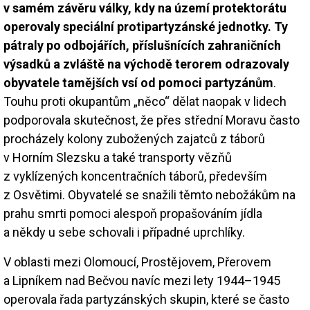
v samém závěru války, kdy na území protektorátu
operovaly speciální protipartyzánské jednotky. Ty
pátraly po odbojářích, příslušnících zahraničních
výsadků a zvláště na východě terorem odrazovaly
obyvatele tamějších vsí od pomoci partyzánům
.
Touhu proti okupantům „něco“ dělat naopak v lidech
podporovala skutečnost, že přes střední Moravu často
procházely kolony zubožených zajatců z táborů
v Horním Slezsku a také transporty vězňů
z vyklízených koncentračních táborů, především
z Osvětimi. Obyvatelé se snažili těmto nebožákům na
prahu smrti pomoci alespoň propašováním jídla
a někdy u sebe schovali i případné uprchlíky.
V oblasti mezi Olomoucí, Prostějovem, Přerovem
a Lipníkem nad Bečvou navíc mezi lety 1944–1945
operovala řada partyzánských skupin, které se často