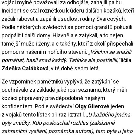
vojáci mylně považovali za odbojáře, zahájili palbu.
Incident se stal roznětkou k úderu dalších kozáků, kteří
začali rabovat a zapálili usedlost rodiny Švarcových.
Podle některých svědectví se pomocí granátů pokusili
podpálit i další domy. Hlavně ale zatýkali, a to nejen
tamější muže i ženy, ale také ty, kteří z okolí přispěchali
pomoci s hašením hořícího stavení.
„Všichni se snažili
pomáhat, hasil snad každý. Tatínka ale postřelili,“
líčila
Zdeňka Calábková
, v té době sedmiletá.
Ze vzpomínek pamětníků vyplývá, že zatýkání se
odehrávalo za základě jakéhosi seznamu, který měli
kozáci připravený pravděpodobně nějakým
konfidentem. Podle svědectví
Olgy Glierové
jeden
z vojáků tento lístek při razii ztratil.
„U každého jména
byly značky. Kdo poslouchal rozhlas (zakázané
zahraniční vysílání, poznámka autora), tam byla u jeho