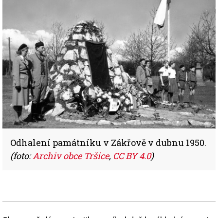
Odhalení památníku v Zákřově v dubnu 1950.
(foto:
Archiv obce Tršice
,
CC BY 4.0
)