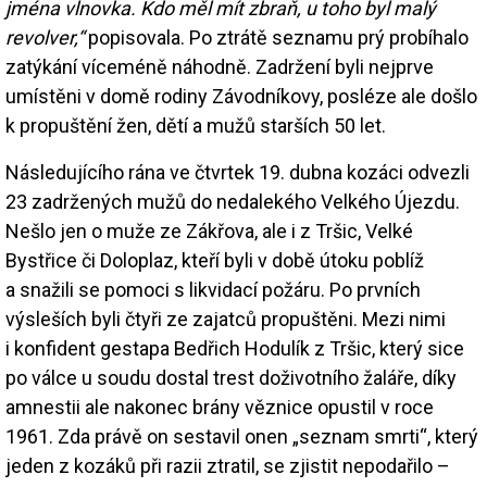
jména vlnovka. Kdo měl mít zbraň, u toho byl malý
revolver,“
popisovala. Po ztrátě seznamu prý probíhalo
zatýkání víceméně náhodně. Zadržení byli nejprve
umístěni v domě rodiny Závodníkovy, posléze ale došlo
k propuštění žen, dětí a mužů starších 50 let.
Následujícího rána ve čtvrtek 19. dubna kozáci odvezli
23 zadržených mužů do nedalekého Velkého Újezdu.
Nešlo jen o muže ze Zákřova, ale i z Tršic, Velké
Bystřice či Doloplaz, kteří byli v době útoku poblíž
a snažili se pomoci s likvidací požáru. Po prvních
výsleších byli čtyři ze zajatců propuštěni. Mezi nimi
i konfident gestapa Bedřich Hodulík z Tršic, který sice
po válce u soudu dostal trest doživotního žaláře, díky
amnestii ale nakonec brány věznice opustil v roce
1961. Zda právě on sestavil onen „seznam smrti“, který
jeden z kozáků při razii ztratil, se zjistit nepodařilo –