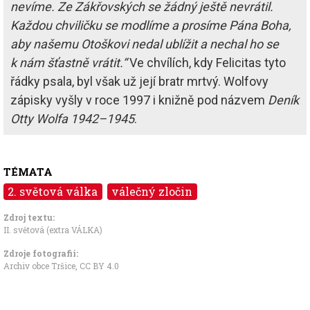
nevíme. Ze Zákřovských se žádný ještě nevrátil.
Každou chviličku se modlíme a prosíme Pána Boha,
aby našemu Otoškovi nedal ublížit a nechal ho se
k nám šťastně vrátit.“
Ve chvílích, kdy Felicitas tyto
řádky psala, byl však už její bratr mrtvý. Wolfovy
zápisky vyšly v roce 1997 i knižně pod názvem
Deník
Otty Wolfa 1942–1945
.
TÉMATA
2. světová válka
válečný zločin
Zdroj textu:
II. světová (extra VÁLKA)
Zdroje fotografii:
Archiv obce Tršice
,
CC BY 4.0