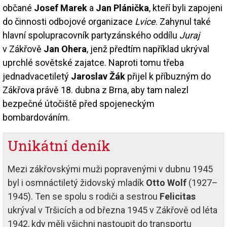
občané
Josef Marek
a
Jan Plánička
, kteří byli zapojeni
do činnosti odbojové organizace
Lvice
. Zahynul také
hlavní spolupracovník partyzánského oddílu
Juraj
v Zákřově
Jan Ohera
, jenž předtím například ukrýval
uprchlé sovětské zajatce. Naproti tomu třeba
jednadvacetiletý
Jaroslav Žák
přijel k příbuzným do
Zákřova právě 18. dubna z Brna, aby tam nalezl
bezpečné útočiště před spojeneckým
bombardováním.
Unikátní deník
Mezi zákřovskými muži popravenými v dubnu 1945
byl i osmnáctiletý židovský mladík
Otto Wolf
(1927–
1945). Ten se spolu s rodiči a sestrou
Felicitas
ukrýval v Tršicích a od března 1945 v Zákřově od léta
1942, kdy měli všichni nastoupit do transportu