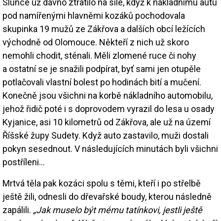
Slunce už dávno ztratilo na síle, když k nákladnímu autu
pod namířenými hlavněmi kozáků pochodovala
skupinka 19 mužů ze Zákřova a dalších obcí ležících
východně od Olomouce. Někteří z nich už skoro
nemohli chodit, sténali. Měli zlomené ruce či nohy
a ostatní se je snažili podpírat, byť sami jen otupěle
potlačovali vlastní bolest po hodinách bití a mučení.
Konečně jsou všichni na korbě nákladního automobilu,
jehož řidič poté i s doprovodem vyrazil do lesa u osady
Kyjanice, asi 10 kilometrů od Zákřova, ale už na území
Říšské župy Sudety. Když auto zastavilo, muži dostali
pokyn sesednout. V následujících minutách byli všichni
postříleni…
Mrtvá těla pak kozáci spolu s těmi, kteří i po střelbě
ještě žili, odnesli do dřevařské boudy, kterou následně
zapálili.
„Jak muselo být mému tatínkovi, jestli ještě