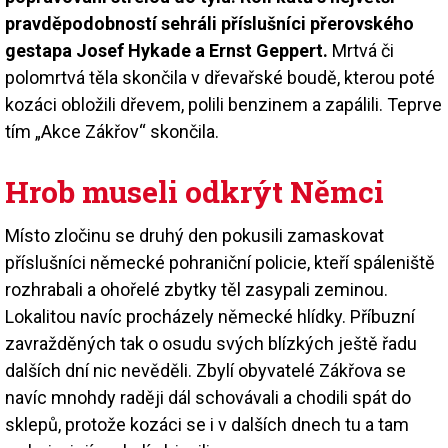
pravděpodobností sehráli příslušníci přerovského
gestapa Josef Hykade a Ernst Geppert.
Mrtvá či
polomrtvá těla skončila v dřevařské boudě, kterou poté
kozáci obložili dřevem, polili benzinem a zapálili. Teprve
tím „Akce Zákřov“ skončila.
Hrob museli odkrýt Němci
Místo zločinu se druhý den pokusili zamaskovat
příslušníci německé pohraniční policie, kteří spáleniště
rozhrabali a ohořelé zbytky těl zasypali zeminou.
Lokalitou navíc procházely německé hlídky. Příbuzní
zavražděných tak o osudu svých blízkých ještě řadu
dalších dní nic nevěděli. Zbylí obyvatelé Zákřova se
navíc mnohdy raději dál schovávali a chodili spát do
sklepů, protože kozáci se i v dalších dnech tu a tam