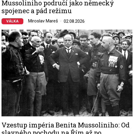
Mussoliniho područí jako německý
spojenec a pád režimu
Miroslav Mareš
02.08.2026
VÁLKA
Image
Vzestup impéria Benita Mussoliniho: Od
slavného pochodu na Řím až po