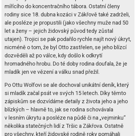
mířícího do koncentračního tábora. Ostatní členy
rodiny sice 18. dubna kozáci v Zákřově také zadrželi,
ale posléze je propustili (jako všechny muže nad 50
let a ženy – jejich židovský původ tedy zůstal
utajen). Trojici se pak podařilo rychle najít nový úkryt,
nicméně o tom, že byl Otto zastřelen, se jeho blízcí
dozvěděli až po válce, kdy došlo k odkrytí
hromadného hrobu. Do té doby rodina doufala, že je
mladík jen ve vězení a válku snad přežil.
Po Ottu Wolfovi se ale dochoval unikátní deník, který
si mladík začal psát ve svých 15 letech. Díky těmto
zápiskům se dozvídáme detaily z života jeho a jeho
blízkých – hlavně to, jak se rodina schovávala
v lesním úkrytu a posléze na půdě či na „vejminku“
několika statečných lidí z Tršic a Zákřova. Ostatně
pro všechny, kteří židovské rodině roky pomáhali