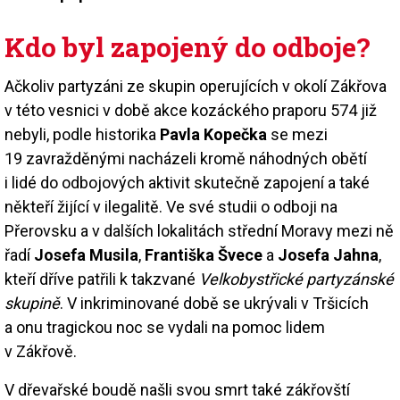
Kdo byl zapojený do odboje?
Ačkoliv partyzáni ze skupin operujících v okolí Zákřova
v této vesnici v době akce kozáckého praporu 574 již
nebyli, podle historika
Pavla Kopečka
se mezi
19 zavražděnými nacházeli kromě náhodných obětí
i lidé do odbojových aktivit skutečně zapojení a také
někteří žijící v ilegalitě. Ve své studii o odboji na
Přerovsku a v dalších lokalitách střední Moravy mezi ně
řadí
Josefa Musila
,
Františka Švece
a
Josefa Jahna
,
kteří dříve patřili k takzvané
Velkobystřické partyzánské
skupině
. V inkriminované době se ukrývali v Tršicích
a onu tragickou noc se vydali na pomoc lidem
v Zákřově.
V dřevařské boudě našli svou smrt také zákřovští