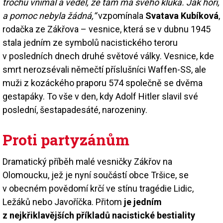
trochu vnímal a věděl, že tam má svého kluka. Jak hoří,
a pomoc nebyla žádná,“
vzpomínala
Svatava Kubíková
,
rodačka ze Zákřova – vesnice, která se v dubnu 1945
stala jedním ze symbolů nacistického teroru
v posledních dnech druhé světové války. Vesnice, kde
smrt nerozsévali němečtí příslušníci Waffen-SS, ale
muži z kozáckého praporu 574 společně se dvěma
gestapáky. To vše v den, kdy Adolf Hitler slavil své
poslední, šestapadesáté, narozeniny.
Proti partyzánům
Dramatický příběh malé vesničky Zákřov na
Olomoucku, jež je nyní součástí obce Tršice, se
v obecném povědomí krčí ve stínu tragédie Lidic,
Ležáků nebo Javoříčka. Přitom
je jedním
z nejkřiklavějších příkladů nacistické bestiality