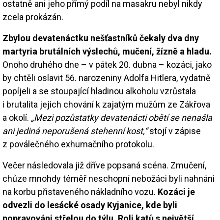
ostatně ani jeho přímý podíl na masakru nebyl nikdy
zcela prokázán.
Zbylou devatenáctku nešťastníků čekaly dva dny
martyria brutálních výslechů, mučení, žízně a hladu.
Onoho druhého dne – v pátek 20. dubna – kozáci, jako
by chtěli oslavit 56. narozeniny Adolfa Hitlera, vydatně
popíjeli a se stoupající hladinou alkoholu vzrůstala
i brutalita jejich chování k zajatým mužům ze Zákřova
a okolí.
„Mezi pozůstatky devatenácti obětí se nenašla
ani jediná neporušená stehenní kost,“
stojí v zápise
z poválečného exhumačního protokolu.
Večer následovala již dříve popsaná scéna. Zmučení,
chůze mnohdy téměř neschopní nebožáci byli nahnáni
na korbu přistaveného nákladního vozu.
Kozáci je
odvezli do lesácké osady Kyjanice, kde byli
popravováni střelou do týlu. Roli katů s největší