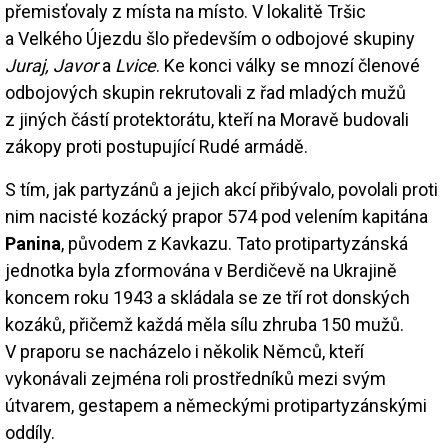
přemisťovaly z místa na místo. V lokalitě Tršic
a Velkého Újezdu šlo především o odbojové skupiny
Juraj, Javor
a
Lvice
. Ke konci války se mnozí členové
odbojových skupin rekrutovali z řad mladých mužů
z jiných částí protektorátu, kteří na Moravě budovali
zákopy proti postupující Rudé armádě.
S tím, jak partyzánů a jejich akcí přibývalo, povolali proti
nim nacisté kozácký prapor 574 pod velením kapitána
Panina
, původem z Kavkazu. Tato protipartyzánská
jednotka byla zformována v Berdičevě na Ukrajině
koncem roku 1943 a skládala se ze tří rot donských
kozáků, přičemž každá měla sílu zhruba 150 mužů.
V praporu se nacházelo i několik Němců, kteří
vykonávali zejména roli prostředníků mezi svým
útvarem, gestapem a německými protipartyzánskými
oddíly.