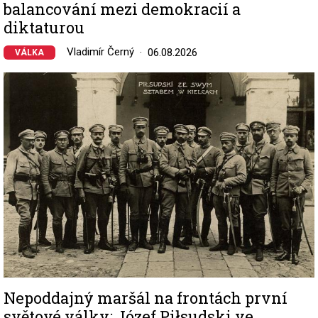
balancování mezi demokracií a
diktaturou
Vladimír Černý
06.08.2026
VÁLKA
Image
Nepoddajný maršál na frontách první
světové války: Józef Piłsudski ve