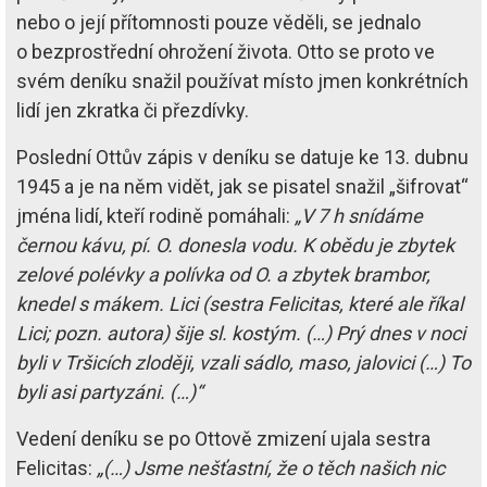
nebo o její přítomnosti pouze věděli, se jednalo
o bezprostřední ohrožení života. Otto se proto ve
svém deníku snažil používat místo jmen konkrétních
lidí jen zkratka či přezdívky.
Poslední Ottův zápis v deníku se datuje ke 13. dubnu
1945 a je na něm vidět, jak se pisatel snažil „šifrovat“
jména lidí, kteří rodině pomáhali:
„V 7 h snídáme
černou kávu, pí. O. donesla vodu. K obědu je zbytek
zelové polévky a polívka od O. a zbytek brambor,
knedel s mákem. Lici (sestra Felicitas, které ale říkal
Lici; pozn. autora) šije sl. kostým. (…) Prý dnes v noci
byli v Tršicích zloději, vzali sádlo, maso, jalovici (…) To
byli asi partyzáni. (…)“
Vedení deníku se po Ottově zmizení ujala sestra
Felicitas:
„(…) Jsme nešťastní, že o těch našich nic