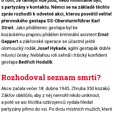
o tom, že tamější lidé jsou, nebo minimálně byli,
s partyzány v kontaktu. Němci se na základě těchto
zpráv rozhodli k odvetné akci, kterou posvětil velitel
přerovského gestapa SS-Obersturmführer Karl
Streit
. Jako přidělenec gestapa byl ke
kozáckému praporu přidělen kriminální asistent
Ernst
Geppert
a zákřovské operace se účastnil ještě
olomoucký rodák
Josef Hykade
, agilní gestapák dobře
mluvící česky. Neblahou roli sehrál i tršický konfident
gestapa
Bedřich Hodulík
.
Rozhodoval seznam smrti?
Akce začala večer 18. dubna 1945. Zhruba 350 kozáků
Zákřov obklíčilo, aby z něj nemohl nikdo uniknout,
a poté se asi třicítka ozbrojenců vydala hledat
partyzány přímo do vsi. Po dvou místních mužích, které