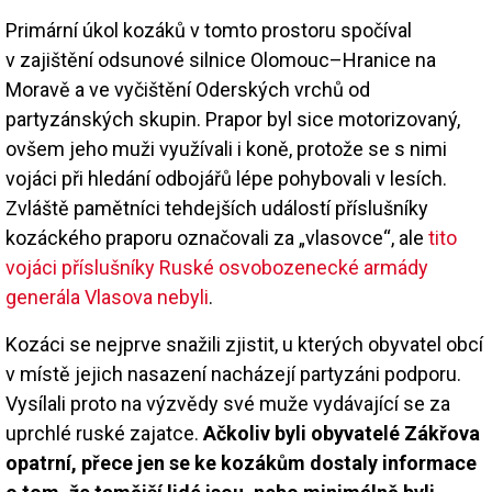
Primární úkol kozáků v tomto prostoru spočíval
v zajištění odsunové silnice Olomouc–Hranice na
Moravě a ve vyčištění Oderských vrchů od
partyzánských skupin. Prapor byl sice motorizovaný,
ovšem jeho muži využívali i koně, protože se s nimi
vojáci při hledání odbojářů lépe pohybovali v lesích.
Zvláště pamětníci tehdejších událostí příslušníky
kozáckého praporu označovali za „vlasovce“, ale
tito
vojáci příslušníky Ruské osvobozenecké armády
generála Vlasova nebyli
.
Kozáci se nejprve snažili zjistit, u kterých obyvatel obcí
v místě jejich nasazení nacházejí partyzáni podporu.
Vysílali proto na výzvědy své muže vydávající se za
uprchlé ruské zajatce.
Ačkoliv byli obyvatelé Zákřova
opatrní, přece jen se ke kozákům dostaly informace