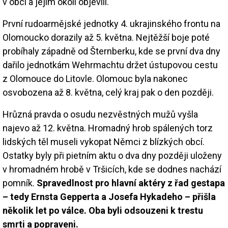
v obci a jejím okolí objevili.
První rudoarmějské jednotky 4. ukrajinského frontu na
Olomoucko dorazily až 5. května. Nejtěžší boje poté
probíhaly západně od Šternberku, kde se první dva dny
dařilo jednotkám Wehrmachtu držet ústupovou cestu
z Olomouce do Litovle. Olomouc byla nakonec
osvobozena až 8. května, celý kraj pak o den později.
Hrůzná pravda o osudu nezvěstných mužů vyšla
najevo až 12. května. Hromadný hrob spálených torz
lidských těl museli vykopat Němci z blízkých obcí.
Ostatky byly při pietním aktu o dva dny později uloženy
v hromadném hrobě v Tršicích, kde se dodnes nachází
pomník.
Spravedlnost pro hlavní aktéry z řad gestapa
– tedy Ernsta Gepperta a Josefa Hykadeho – přišla
několik let po válce. Oba byli odsouzeni k trestu
smrti a popraveni.