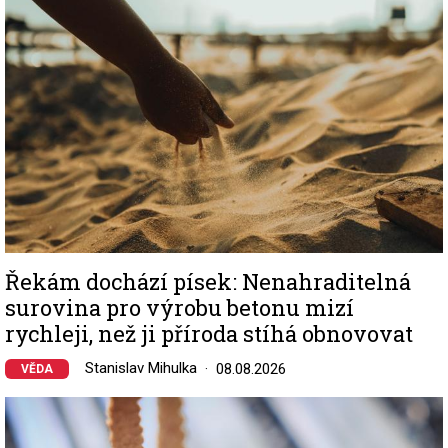
Řekám dochází písek: Nenahraditelná
surovina pro výrobu betonu mizí
rychleji, než ji příroda stíhá obnovovat
Stanislav Mihulka
08.08.2026
VĚDA
Image