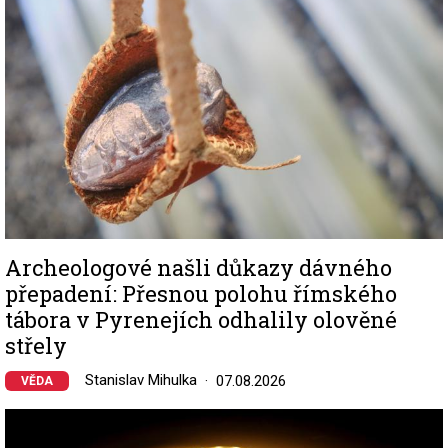
Archeologové našli důkazy dávného
přepadení: Přesnou polohu římského
tábora v Pyrenejích odhalily olověné
střely
Stanislav Mihulka
07.08.2026
VĚDA
Image