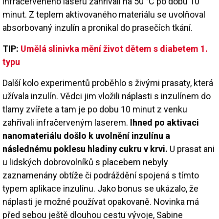
infračerveného laseru zahřívali na 50 °C po dobu 10
minut. Z teplem aktivovaného materiálu se uvolňoval
absorbovaný inzulín a pronikal do prasečích tkání.
TIP:
Umělá slinivka mění život dětem s diabetem 1.
typu
Další kolo experimentů proběhlo s živými prasaty, která
užívala inzulín. Vědci jim vložili náplasti s inzulínem do
tlamy zvířete a tam je po dobu 10 minut z venku
zahřívali infračerveným laserem.
Ihned po aktivaci
nanomateriálu došlo k uvolnění inzulínu a
následnému poklesu hladiny cukru v krvi.
U prasat ani
u lidských dobrovolníků s placebem nebyly
zaznamenány obtíže či podráždění spojená s tímto
typem aplikace inzulínu. Jako bonus se ukázalo, že
náplasti je možné používat opakovaně. Novinka má
před sebou ještě dlouhou cestu vývoje, Sabine