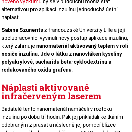
nového výzkumu
by se v budoucnu mohla stát
alternativou pro aplikaci inzulínu jednoduchá ústní
náplast.
Sabine Szunerits
z francouzské Univerzity Lille a její
spolupracovníci vyvinuli nový postup aplikace inzulínu,
který zahrnuje
nanomateriál aktivovaný teplem v roli
nosiče inzulínu. Jde o látku z nanovláken kyseliny
polyakrylové, sacharidu beta-cyklodextrinu a
redukovaného oxidu grafenu
.
Náplasti aktivované
infračerveným laserem
Badatelé tento nanomateriál namáčeli v roztoku
inzulínu po dobu tří hodin. Pak jej přikládali ke tkáním
odebraným z prasat a následně jej pomocí blízce