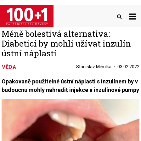
Přejít
k
hlavnímu
obsahu
Méně bolestivá alternativa:
Diabetici by mohli užívat inzulín
ústní náplastí
VĚDA
Stanislav Mihulka
03.02.2022
Opakovaně použitelné ústní náplasti s inzulínem by v
budoucnu mohly nahradit injekce a inzulínové pumpy