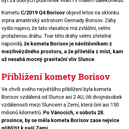
být za dobrých podmínek vidět i v malém dalekohledu.
Kometu
C/2019 Q4 Borisov
objevil letos na sklonku
srpna amatérský astronom Gennady Borisov. Záhy
vyšlo najevo, že tato vlasatice má zvláštní, velmi
protaženou dráhu. Tvar této dráhy velmi zřetelně
napovídá,
že kometa Borisov je návštěvníkem z
mezihvězdného prostoru, a že přiletěla z míst, kam
už nesahá mocný gravitační vliv Slunce
.
Přiblížení komety Borisov
Ve chvíli svého největšího přiblížení byla kometa
Borisov vzdálená od Slunce asi 2 AU, čili dvojnásobek
vzdálenosti mezi Sluncem a Zemí, která činí asi 150
milionů kilometrů.
Po Vánocích, v sobotu 28.
prosince, by se měla kometa Borisov zase nejvíce
přiblížit k naší Zemi
.