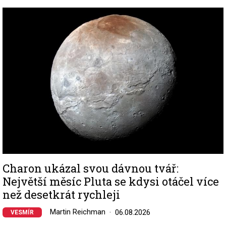
Image
Charon ukázal svou dávnou tvář:
Největší měsíc Pluta se kdysi otáčel více
než desetkrát rychleji
Martin Reichman
06.08.2026
VESMÍR