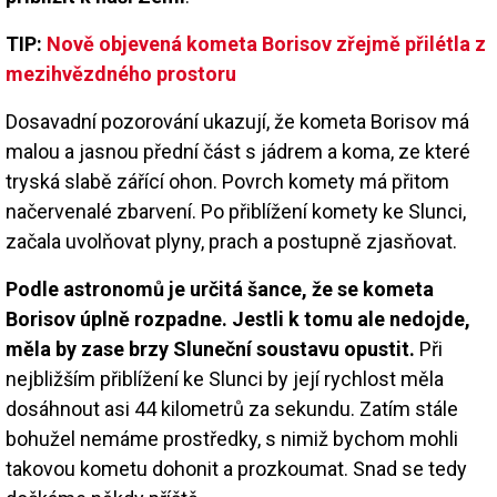
TIP:
Nově objevená kometa Borisov zřejmě přilétla z
mezihvězdného prostoru
Dosavadní pozorování ukazují, že kometa Borisov má
malou a jasnou přední část s jádrem a koma, ze které
tryská slabě zářící ohon. Povrch komety má přitom
načervenalé zbarvení. Po přiblížení komety ke Slunci,
začala uvolňovat plyny, prach a postupně zjasňovat.
Podle astronomů je určitá šance, že se kometa
Borisov úplně rozpadne. Jestli k tomu ale nedojde,
měla by zase brzy Sluneční soustavu opustit.
Při
nejbližším přiblížení ke Slunci by její rychlost měla
dosáhnout asi 44 kilometrů za sekundu. Zatím stále
bohužel nemáme prostředky, s nimiž bychom mohli
takovou kometu dohonit a prozkoumat. Snad se tedy