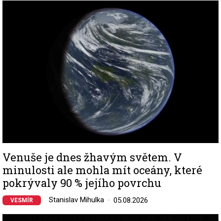
Image
Venuše je dnes žhavým světem. V
minulosti ale mohla mít oceány, které
pokrývaly 90 % jejího povrchu
Stanislav Mihulka
05.08.2026
VESMÍR
Image