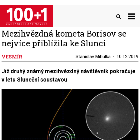
Přejít
k
hlavnímu
obsahu
Mezihvězdná kometa Borisov se
nejvíce přiblížila ke Slunci
VESMÍR
Stanislav Mihulka
10.12.2019
Již druhý známý mezihvězdný návštěvník pokračuje
v letu Sluneční soustavou