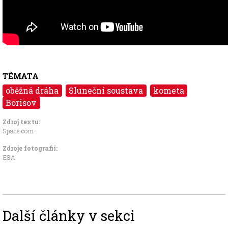
TÉMATA
oběžná dráha
Sluneční soustava
kometa
Borisov
Zdroj textu:
Space.com
Zdroje fotografii:
ESA
Další články v sekci