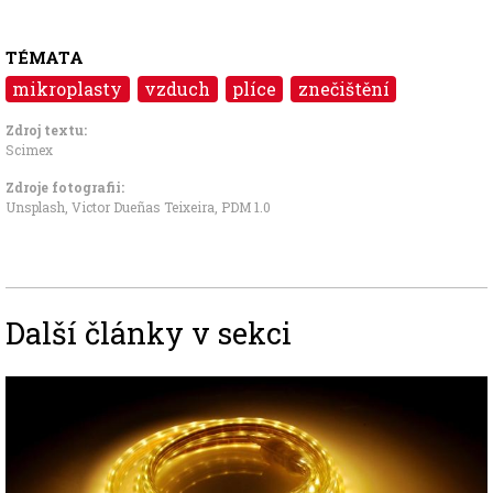
TÉMATA
mikroplasty
vzduch
plíce
znečištění
Zdroj textu:
Scimex
Zdroje fotografii:
Unsplash, Victor Dueñas Teixeira
,
PDM 1.0
Další články v sekci
Image