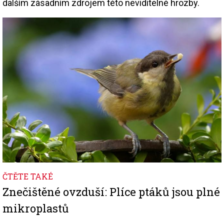
dalším zásadním zdrojem této neviditelné hrozby.
Image
ČTĚTE TAKÉ
Znečištěné ovzduší: Plíce ptáků jsou plné
mikroplastů