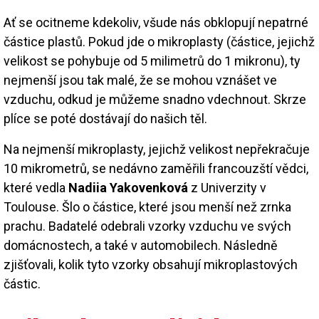
Ať se ocitneme kdekoliv, všude nás obklopují nepatrné
částice plastů. Pokud jde o mikroplasty (částice, jejichž
velikost se pohybuje od 5 milimetrů do 1 mikronu), ty
nejmenší jsou tak malé, že se mohou vznášet ve
vzduchu, odkud je můžeme snadno vdechnout. Skrze
plíce se poté dostávají do našich těl.
Na nejmenší mikroplasty, jejichž velikost nepřekračuje
10 mikrometrů, se nedávno zaměřili francouzští vědci,
které vedla
Nadiia Yakovenková
z Univerzity v
Toulouse. Šlo o částice, které jsou menší než zrnka
prachu. Badatelé odebrali vzorky vzduchu ve svých
domácnostech, a také v automobilech. Následně
zjišťovali, kolik tyto vzorky obsahují mikroplastových
částic.