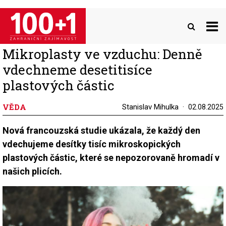
Přejít
k
hlavnímu
obsahu
Mikroplasty ve vzduchu: Denně
vdechneme desetitisíce
plastových částic
VĚDA
Stanislav Mihulka
02.08.2025
Nová francouzská studie ukázala, že každý den
vdechujeme desítky tisíc mikroskopických
plastových částic, které se nepozorovaně hromadí v
našich plicích.