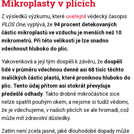
Mikroplasty v plicích
Z výsledků výzkumu, které
uveřejnil
vědecký časopis
PLOS One
, vyplývá, že
94 procent detekovaných
částic mikroplastů ve vzduchu je menších než 10
mikrometrů. Při této velikosti je lze snadno
vdechnout hluboko do plic.
Yakovenková a její tým dospěli k závěru, že
dospělí
lidé v průměru vdechnou denně asi 68 tisíc těchto
maličkých částic plastů, které proniknou hluboko do
plic. Tento údaj přitom asi stokrát převyšuje
předešlé odhady
. Takto drobné mikročástice sice
nelze spatřit pouhým okem, a nejsme si tudíž vědomi,
že je vdechujeme, v našich plicích se ale hromadí, což
může mít zdravotní důsledky.
Zatím není zcela jasné, jaké dlouhodobé dopady může