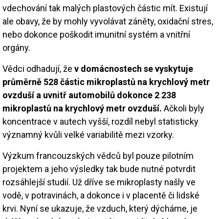
vdechování tak malých plastových částic mít. Existují
ale obavy, že by mohly vyvolávat záněty, oxidační stres,
nebo dokonce poškodit imunitní systém a vnitřní
orgány.
Vědci odhadují, že
v domácnostech se vyskytuje
průměrně 528 částic mikroplastů na krychlový metr
ovzduší a uvnitř automobilů dokonce 2 238
mikroplastů na krychlový metr ovzduší.
Ačkoli byly
koncentrace v autech vyšší, rozdíl nebyl statisticky
významný kvůli velké variabilitě mezi vzorky.
Výzkum francouzských vědců byl pouze pilotním
projektem a jeho výsledky tak bude nutné potvrdit
rozsáhlejší studií. Už dříve se mikroplasty našly ve
vodě, v potravinách, a dokonce i v placentě či lidské
krvi. Nyní se ukazuje, že vzduch, který dýcháme, je