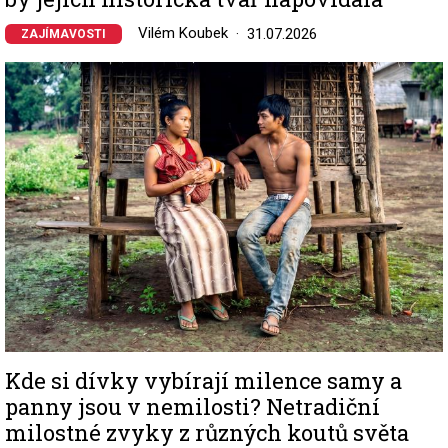
Vilém Koubek
31.07.2026
ZAJÍMAVOSTI
Image
Kde si dívky vybírají milence samy a
panny jsou v nemilosti? Netradiční
milostné zvyky z různých koutů světa