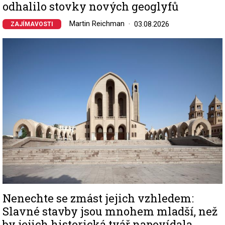
odhalilo stovky nových geoglyfů
Martin Reichman
03.08.2026
ZAJÍMAVOSTI
Image
Nenechte se zmást jejich vzhledem:
Slavné stavby jsou mnohem mladší, než
by jejich historická tvář napovídala