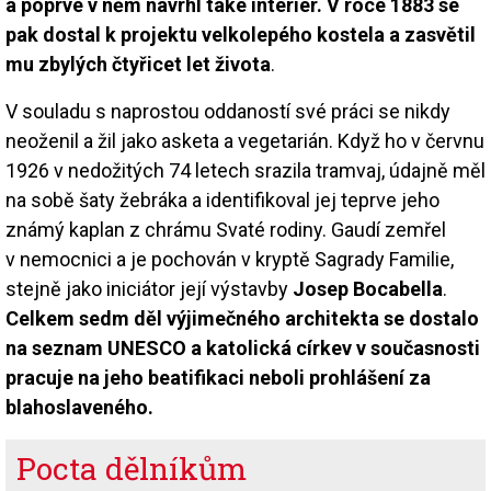
a poprvé v něm navrhl také interiér. V roce 1883 se
pak dostal k projektu velkolepého kostela a zasvětil
mu zbylých čtyřicet let života
.
V souladu s naprostou oddaností své práci se nikdy
neoženil a žil jako asketa a vegetarián. Když ho v červnu
1926 v nedožitých 74 letech srazila tramvaj, údajně měl
na sobě šaty žebráka a identifikoval jej teprve jeho
známý kaplan z chrámu Svaté rodiny. Gaudí zemřel
v nemocnici a je pochován v kryptě Sagrady Familie,
stejně jako iniciátor její výstavby
Josep Bocabella
.
Celkem sedm děl výjimečného architekta se dostalo
na seznam UNESCO a katolická církev v současnosti
pracuje na jeho beatifikaci neboli prohlášení za
blahoslaveného.
Pocta dělníkům