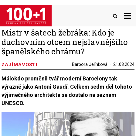
Přejít
k
hlavnímu
obsahu
Mistr v šatech žebráka: Kdo je
duchovním otcem nejslavnějšího
španělského chrámu?
ZAJÍMAVOSTI
Barbora Jelínková
21.08.2024
Málokdo proměnil tvář moderní Barcelony tak
výrazně jako Antoni Gaudí. Celkem sedm děl tohoto
výjimečného architekta se dostalo na seznam
UNESCO.