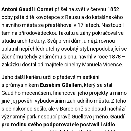
Antoni Gaudí i Cornet
přišel na svět v červnu 1852
coby páté dítě kovotepce z Reusu a do katalánského
hlavního města se přestěhoval v 17 letech. Nastoupil
tam na přírodovědeckou fakultu a záhy pokračoval ve
studiu architektury. Svůj první dům, u nějž rovnou
uplatnil nepřehlédnutelný osobitý styl, nepodobající se
žádnému tehdy známému slohu, navrhl v roce 1878 –
zakázku dostal od majitele cihelny Manuela Vicense.
Jeho další kariéru určilo především setkání
s průmyslníkem
Eusebim Güellem
, který se stal
Gaudího mecenášem, financoval jeho projekty a mimo
jiné jej pověřil vybudováním zahradního města. Z toho
sice nakonec sešlo, ale v Barceloně se dosud nachází
významný park nesoucí právě Güellovo jméno.
Gaudí
pro rodinu svého podporovatele postavil i sídlo