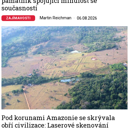
památník spojující minulost se
současností
Martin Reichman
06.08.2026
ZAJÍMAVOSTI
Image
Pod korunami Amazonie se skrývala
obří civilizace: Laserové skenování