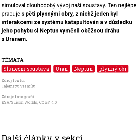
simuloval dlouhodobý vývoj naší soustavy. Ten nejlépe
pracuje
s pěti plynnými obry, z nichž jeden byl
interakcemi ze systému katapultován a v důsledku
jeho pohybu si Neptun vyměnil oběžnou dráhu
s Uranem.
TÉMATA
Sluneční soustava
Uran
Neptun
plynný obr
Zdroj textu:
Tajemství vesmíru
Zdroje fotografii:
ESA/Silicon Worlds
,
CC BY 4.0
Další články v sekci