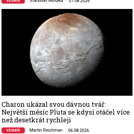
Stanislav Mihulka
07.08.2026
VESMÍR
Image
Charon ukázal svou dávnou tvář:
Největší měsíc Pluta se kdysi otáčel více
než desetkrát rychleji
Martin Reichman
06.08.2026
VESMÍR