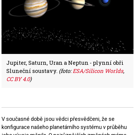
Jupiter, Saturn, Uran a Neptun - plynní obři
Sluneční soustavy.
(foto:
ESA/Silicon Worlds
,
CC BY 4.0
)
V současné době jsou vědci přesvědčeni, že se
konfigurace našeho planetárního systému v průběhu