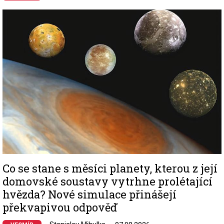
Image
Co se stane s měsíci planety, kterou z její
domovské soustavy vytrhne prolétající
hvězda? Nové simulace přinášejí
překvapivou odpověď