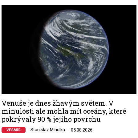
Image
Venuše je dnes žhavým světem. V
minulosti ale mohla mít oceány, které
pokrývaly 90 % jejího povrchu
Stanislav Mihulka
05.08.2026
VESMÍR