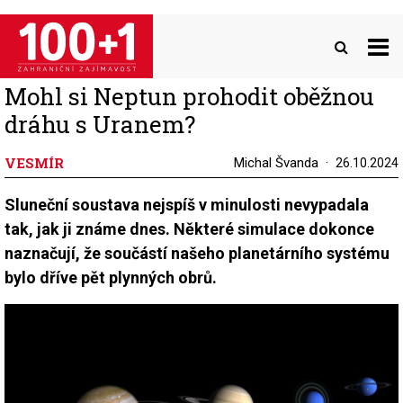
Přejít
k
hlavnímu
obsahu
Mohl si Neptun prohodit oběžnou
dráhu s Uranem?
VESMÍR
Michal Švanda
26.10.2024
Sluneční soustava nejspíš v minulosti nevypadala
tak, jak ji známe dnes. Některé simulace dokonce
naznačují, že součástí našeho planetárního systému
bylo dříve pět plynných obrů.