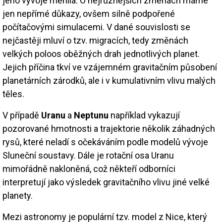
jeho vývoje měnila. O nejrůznějších změnách máme
jen nepřímé důkazy, ovšem silně podpořené
počítačovými simulacemi. V dané souvislosti se
nejčastěji mluví o tzv. migracích, tedy změnách
velkých poloos oběžných drah jednotlivých planet.
Jejich příčina tkví ve vzájemném gravitačním působení
planetárních zárodků, ale i v kumulativním vlivu malých
těles.
V případě
Uranu
a
Neptunu
například vykazují
pozorované hmotnosti a trajektorie několik záhadných
rysů, které neladí s očekáváním podle modelů vývoje
Sluneční soustavy. Dále je rotační osa Uranu
mimořádně nakloněná, což někteří odborníci
interpretují jako výsledek gravitačního vlivu jiné velké
planety.
Mezi astronomy je populární tzv. model z Nice, který