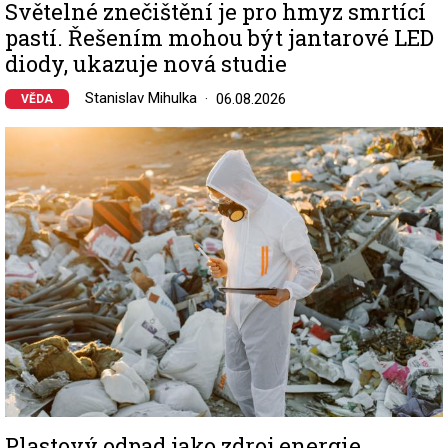
Světelné znečištění je pro hmyz smrtící
pastí. Řešením mohou být jantarové LED
diody, ukazuje nová studie
Stanislav Mihulka
06.08.2026
VĚDA
Image
Plastový odpad jako zdroj energie