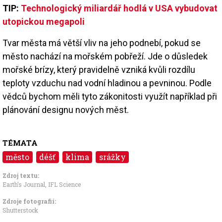
TIP:
Technologický miliardář hodlá v USA vybudovat
utopickou megapoli
Tvar města má větší vliv na jeho podnebí, pokud se
město nachází na mořském pobřeží. Jde o důsledek
mořské brízy, který pravidelně vzniká kvůli rozdílu
teploty vzduchu nad vodní hladinou a pevninou. Podle
vědců bychom měli tyto zákonitosti využít například při
plánování designu nových měst.
TÉMATA
město
déšť
klima
srážky
Zdroj textu:
Earth’s Journal
,
IFL Science
Zdroje fotografii:
Shutterstock