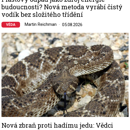
budoucnosti? Nová metoda vyrábí čistý
vodík bez složitého třídění
Martin Reichman
05.08.2026
VĚDA
Image
Nová zbraň proti hadímu jedu: Vědci