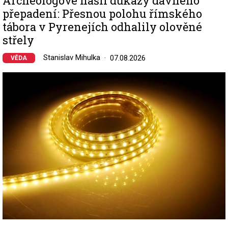
Archeologové našli důkazy dávného
přepadení: Přesnou polohu římského
tábora v Pyrenejích odhalily olověné
střely
Stanislav Mihulka
07.08.2026
VĚDA
Image