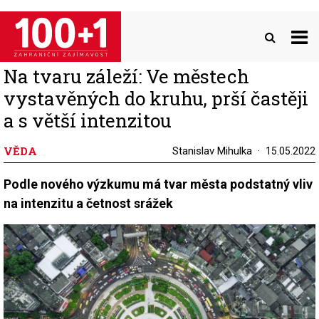
Přejít
k
hlavnímu
obsahu
Na tvaru záleží: Ve městech
vystavěných do kruhu, prší častěji
a s větší intenzitou
VĚDA
Stanislav Mihulka
15.05.2022
Podle nového výzkumu má tvar města podstatný vliv
na intenzitu a četnost srážek