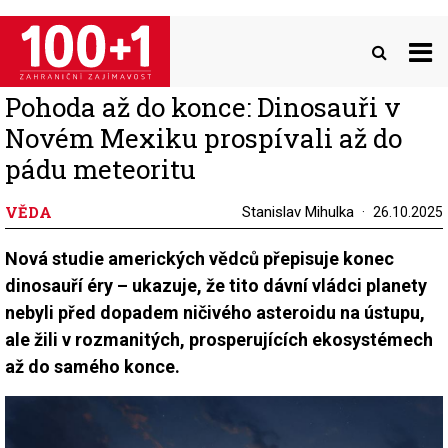
Přejít
k
hlavnímu
obsahu
Pohoda až do konce: Dinosauři v
Novém Mexiku prospívali až do
pádu meteoritu
VĚDA
Stanislav Mihulka
26.10.2025
Nová studie amerických vědců přepisuje konec
dinosauří éry – ukazuje, že tito dávní vládci planety
nebyli před dopadem ničivého asteroidu na ústupu,
ale žili v rozmanitých, prosperujících ekosystémech
až do samého konce.