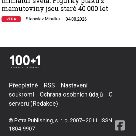
miniatur světa: Figurky ptáků z
mamutoviny jsou staré 40 000 let
Stanislav Mihulka
04.08.2026
VĚDA
Předplatné
RSS
Nastavení
soukromí
Ochrana osobních údajů
O
serveru (Redakce)
© Extra Publishing, s. r. o. 2007–2011. ISSN
1804-9907