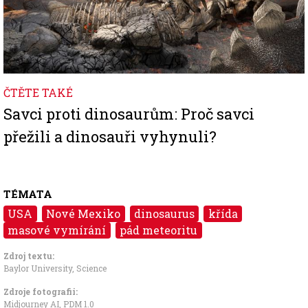
ČTĚTE TAKÉ
Savci proti dinosaurům: Proč savci
přežili a dinosauři vyhynuli?
TÉMATA
USA
Nové Mexiko
dinosaurus
křída
masové vymírání
pád meteoritu
Zdroj textu:
Baylor University
,
Science
Zdroje fotografii:
Midjourney AI, PDM 1.0