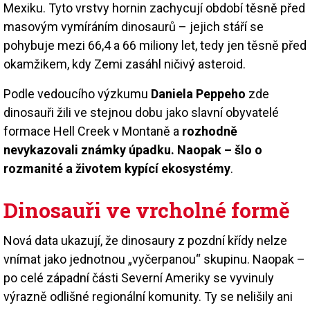
Mexiku. Tyto vrstvy hornin zachycují období těsně před
masovým vymíráním dinosaurů – jejich stáří se
pohybuje mezi 66,4 a 66 miliony let, tedy jen těsně před
okamžikem, kdy Zemi zasáhl ničivý asteroid.
Podle vedoucího výzkumu
Daniela Peppeho
zde
dinosauři žili ve stejnou dobu jako slavní obyvatelé
formace Hell Creek v Montaně a
rozhodně
nevykazovali známky úpadku. Naopak – šlo o
rozmanité a životem kypící ekosystémy
.
Dinosauři ve vrcholné formě
Nová data ukazují, že dinosaury z pozdní křídy nelze
vnímat jako jednotnou „vyčerpanou“ skupinu. Naopak –
po celé západní části Severní Ameriky se vyvinuly
výrazně odlišné regionální komunity. Ty se nelišily ani