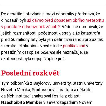
Po desetiletí převládala mezi odborníky představa, že
dinosauři byli
už dávno před dopadem obřího meteoritu
v podstatě odsouzeni k záhubě
. Vědci se domnívali, že
jejich rozmanitost i početnost klesaly a že katastrofa
před 66 miliony lety byla jen definitivní ranou pro už tak
skomírající skupinu. Nová studie
publikovaná
v
prestižním časopise
Science
ale naznačuje, že
skutečnost byla nejspíš úplně jiná.
Poslední rozkvět
Tým odborníků z Baylorovy univerzity, Státní univerzity
Nového Mexika, Smithsonova institutu a několika
dalších institucí analyzoval fosilie z oblasti
Naashoibito Member
v severozápadním Novém