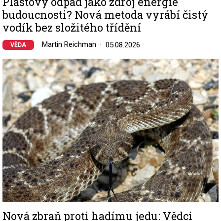
Plastový odpad jako zdroj energie
budoucnosti? Nová metoda vyrábí čistý
vodík bez složitého třídění
Martin Reichman
05.08.2026
VĚDA
Image
Nová zbraň proti hadímu jedu: Vědci