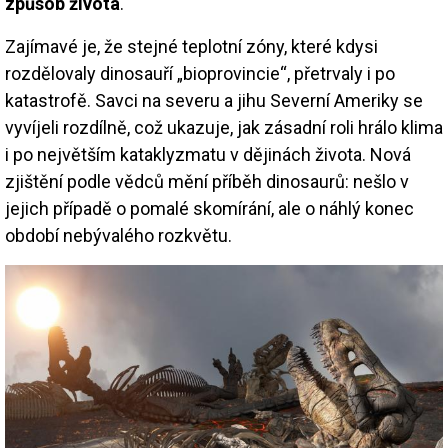
způsob života
.
Zajímavé je, že stejné teplotní zóny, které kdysi
rozdělovaly dinosauří „bioprovincie“, přetrvaly i po
katastrofě. Savci na severu a jihu Severní Ameriky se
vyvíjeli rozdílně, což ukazuje, jak zásadní roli hrálo klima
i po největším kataklyzmatu v dějinách života. Nová
zjištění podle vědců mění příběh dinosaurů: nešlo v
jejich případě o pomalé skomírání, ale o náhlý konec
období nebývalého rozkvětu.
Image