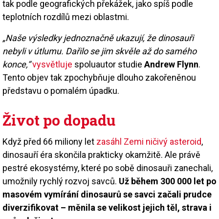
tak podle geografických překážek, jako spíš podle
teplotních rozdílů mezi oblastmi.
„Naše výsledky jednoznačně ukazují, že dinosauři
nebyli v útlumu. Dařilo se jim skvěle až do samého
konce,“
vysvětluje
spoluautor studie
Andrew Flynn
.
Tento objev tak zpochybňuje dlouho zakořeněnou
představu o pomalém úpadku.
Život po dopadu
Když před 66 miliony let
zasáhl Zemi ničivý asteroid
,
dinosauří éra skončila prakticky okamžitě. Ale právě
pestré ekosystémy, které po sobě dinosauři zanechali,
umožnily rychlý rozvoj savců.
Už během 300 000 let po
masovém vymírání dinosaurů se savci začali prudce
diverzifikovat – měnila se velikost jejich těl, strava i