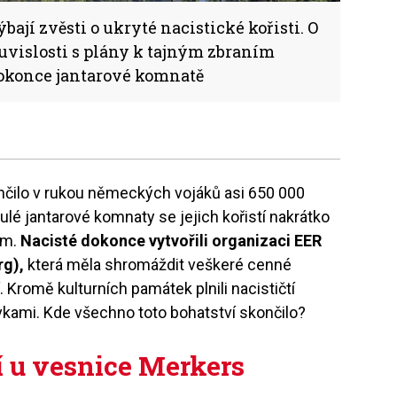
ají zvěsti o ukryté nacistické kořisti. O
ouvislosti s plány k tajným zbraním
dokonce jantarové komnatě
ončilo v rukou německých vojáků
asi 650
000
ul
é
jantarov
é
komnaty se jejich kořistí nakrátko
em.
Nacist
é
dokonce vytvoř
ili organizaci EER
rg),
která měla shromáž
dit ve
šker
é cenné
 Kromě kulturních památek plnili nacističtí
kami. Kde všechno toto bohatství skončilo?
í u vesnice Merkers