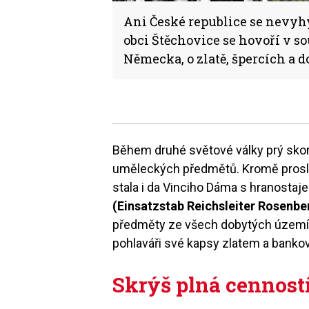
Ani České republice se nevyhýb
obci Štěchovice se hovoří v s
Německa, o zlatě, špercích a 
Během druh
é
světov
é
války prý sk
um
ěleckých předmětů. Kromě prosl
stala i da Vinciho Dá
ma s
hranostaj
(Einsatzstab Reichsleiter Rosenbe
předměty ze všech dobytý
ch
území.
pohlaváři sv
é
kapsy zlatem a bankov
Skrýš plná cennost