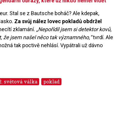
endární obrazy, které už nikdo neměl vidět
eur. Stal se
z
Bautsche boh
áč? Ale kdepak,
Sasko.
Za svůj nález lovec pokladů obdržel
necítí zklamání.
„Nepořídil jsem si detektor kovů,
t, že jsem naš
el n
ěco tak významn
é
ho,
“
tvrdí. Ale
možná tak
poctiv
ě
nehl
ásí.
V
ypá
trali už dávno
2. světová válka
poklad