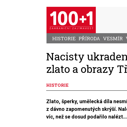
Přejít
k
hlavnímu
obsahu
HISTORIE
PŘÍRODA
VESMÍR
Nacisty ukraden
zlato a obrazy Tř
HISTORIE
Zlato, šperky, umělecká díla nesm
z dávno zapomenutých skrýší. Nal
víc, než se dosud podařilo nalézt…