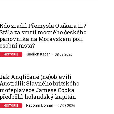
Kdo zradil Přemysla Otakara II.?
Stála za smrtí mocného českého
panovníka na Moravském poli
osobní msta?
Jindřich Kačer
08.08.2026
HISTORIE
Jak Angličané (ne)objevili
Austrálii: Slavného britského
mořeplavece Jamese Cooka
předběhl holandský kapitán
Radomír Dohnal
07.08.2026
HISTORIE