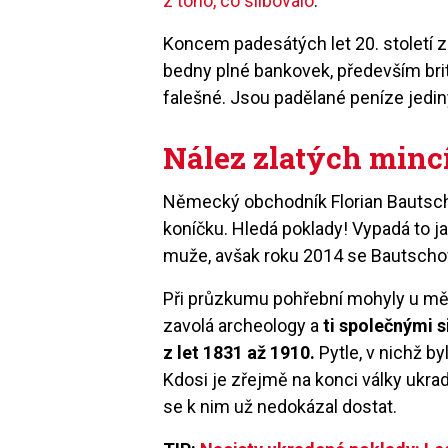
z toho, co slibovalo
.
Koncem padesátých let 20. století
z
bedny pln
é
bankovek, především bri
falešn
é
. Jsou padělan
é
peníze jedi
Nález zlatých minc
Německý obchodní
k Florian Bautsc
koníčku. Hledá poklady! Vypadá to 
muž
e, av
šak roku 2014 se Bautschovi
Při průzkumu pohřební mohyly u m
zavolá archeology a
ti společnými 
z let 1831 až 1910.
Pytle, v
nich
ž by
Kdosi je zřejmě na konci války ukrad
se k nim už nedokázal dostat.