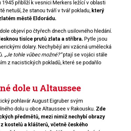
u 1945 př
ibl
íží k vesnici Merkers ležící v oblasti
 netuší, že stanou tváří v tvář pokladu,
který
zlat
é
m městě
Eldor
ádu.
dole objeví
po
č
ty
řech dnech usilovn
é
ho hledání.
esknou tisíce prutů zlata a stří
bra.
Pytle jsou
rickými dolary. Nechybějí ani vzá
cn
á umělecká
ů.
„Je tohle vůbec možn
é
?”
ptají se vojá
ci st
ále
ším z nacistických pokladů, kter
é
se podařilo
ln
é
dole u Altaussee
tický pohlavá
r August Eigruber sv
ým
ln
é
ho dolu u obce Altaussee v Rakousku.
Zde
ckých předmětů, mezi nimiž nechybí obrazy
 kostelů a klášterů, včetně česk
é
ho