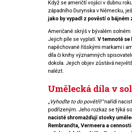
Když
se ameri
čtí vojáci v dubnu rok
západního Durynska v Německu, ještě
jako by vypadl z pověstí
o b
á
jn
é
m 
Ameri
čan
é
skrýš v býval
é
m soln
é
m 
Jejich píle se vyplatí.
V temnotě se l
napěchované říšskými markami i ame
díla či knihy významných spisovatel
dokola. Jejich objev zůstává největ
nal
é
zt.
Um
ělecká díla v so
„Vyhoď
te to
do pov
ětří!“
nařídí nacis
podřízeným. Jeho rozkaz se týká so
nacist
é
shromažďují stovky uměle
Rembrandta, Vermeera a cennosti z