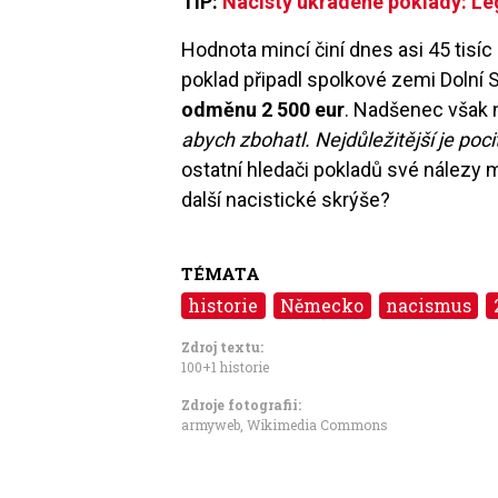
TIP:
Nacisty ukradené poklady: Leg
Hodnota mincí činí dnes asi 45 tisíc 
poklad připadl spolkov
é
zemi Dolní 
odměnu 2 500 eur
. Nadšenec však 
abych zbohatl. Nejdůležitější je poci
ostatní hledači pokladů sv
é
nálezy 
dal
ší nacistick
é
skrýše?
TÉMATA
historie
Německo
nacismus
Zdroj textu:
100+1 historie
Zdroje fotografii:
armyweb, Wikimedia Commons