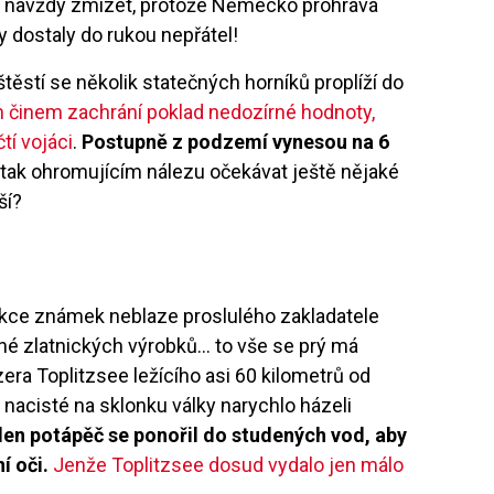
 navždy zmizet, protože Německo prohrává
y dostaly do rukou nepřátel!
aštěstí se několik statečných horníků
propl
íží do
 činem zachrání poklad nedozírn
é
hodnoty,
tí vojáci
.
Postupně z podzemí vynesou na 6
tak ohromujícím nálezu očekávat ještě nějak
é
ší?
e
lekce známek neblaze proslul
é
ho zakladatele
ln
é
zlatnických výrobků…
to v
še se prý má
zera Toplitzsee ležícího asi 60 kilometrů od
 nacist
é
na sklonku války narychlo házeli
en potápěč se ponořil do studených vod, aby
ní oč
i.
Jen
že Toplitzsee dosud vydalo jen málo