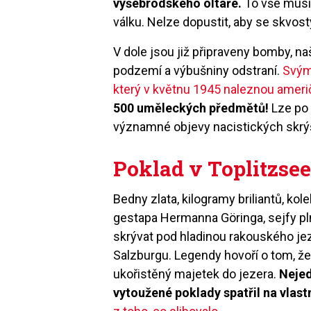
vyšebrodsk
é
ho olt
ář
e.
To vše musí
válku. Nelze dopustit, aby se skvost
V dole jsou již připraveny bomby, n
podzemí a výbušniny odstraní
.
Sv
ým
který v květnu 1945 naleznou američ
500 um
ěleckých předmětů!
Lze po 
významn
é
objevy nacistický
ch skr
ý
Poklad v Toplitzse
Bedny zlata, kilogramy briliantů, ko
gestapa Hermanna G
ö
ringa, sejfy p
skrývat pod hladinou rakousk
é
ho je
Salzburgu. Legendy hovoří
o
tom, že
ukořistěný majetek do jezera.
Nejed
vytoužen
é
poklady spatřil na vlast