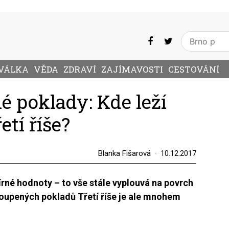
VÁLKA
VĚDA
ZDRAVÍ
ZAJÍMAVOSTI
CESTOVÁNÍ
é poklady: Kde leží
etí říše?
Blanka Fišarová
10.12.2017
írné hodnoty – to vše stále vyplouvá na povrch
oupených pokladů Třetí říše je ale mnohem