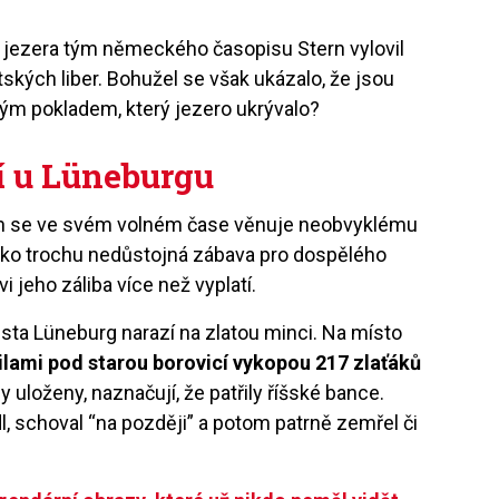
jezera tým německ
é
ho časopisu Stern vylovil
tských liber. Bohuž
el se v
šak ukázalo, že jsou
ným pokladem, který jezero ukrý
valo
?
í u Lüneburgu
h se ve sv
é
m voln
é
m č
ase v
ěnuje neobvykl
é
mu
jako trochu nedůstojná zábava pro dospěl
é
ho
 jeho záliba více než vyplatí.
ě
sta L
üneburg narazí na zlatou minci. Na místo
silami pod starou borovicí vykopou 217 zlaťáků
ly uloženy, naznačují, že patř
ily
říšsk
é
bance.
l, schoval “na později” a potom patrně zemřel či