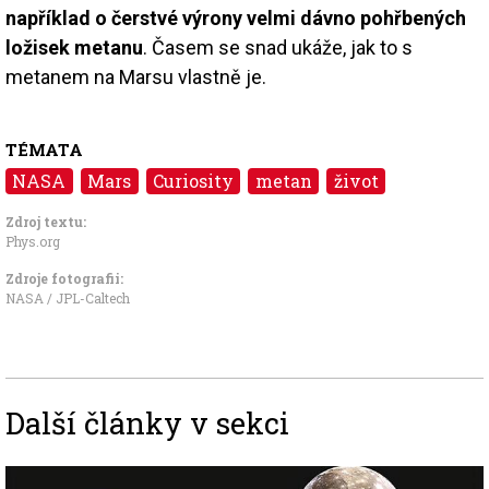
například o čerstvé výrony velmi dávno pohřbených
ložisek metanu
. Časem se snad ukáže, jak to s
metanem na Marsu vlastně je.
TÉMATA
NASA
Mars
Curiosity
metan
život
Zdroj textu:
Phys.org
Zdroje fotografii:
NASA / JPL-Caltech
Další články v sekci
Image