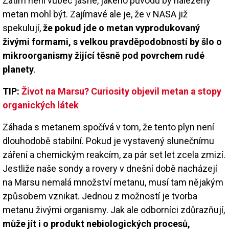
Zatím není vůbec jasné, jakého původu by nalezený
metan mohl být. Zajímavé ale je, že v NASA již
spekulují,
že pokud jde o metan vyprodukovaný
živými formami, s velkou pravděpodobností by šlo o
mikroorganismy žijící těsně pod povrchem rudé
planety
.
TIP:
Život na Marsu? Curiosity objevil metan a stopy
organických látek
Záhada s metanem spočívá v tom, že tento plyn není
dlouhodobě stabilní. Pokud je vystavený slunečnímu
záření a chemickým reakcím, za pár set let zcela zmizí.
Jestliže naše sondy a rovery v dnešní době nacházejí
na Marsu nemalá množství metanu, musí tam nějakým
způsobem vznikat. Jednou z možností je tvorba
metanu živými organismy. Jak ale odborníci zdůrazňují,
může jít i o produkt nebiologických procesů,