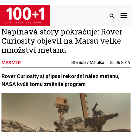
Přejít
k
hlavnímu
obsahu
Napínavá story pokračuje: Rover
Curiosity objevil na Marsu velké
množství metanu
VESMÍR
Stanislav Mihulka
25.06.2019
Rover Curiosity si připsal rekordní nález metanu,
NASA kvůli tomu změnila program