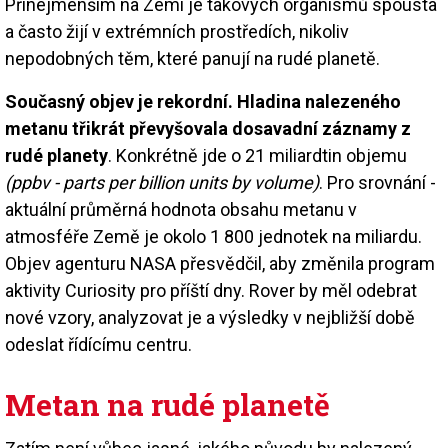
Přinejmenším na Zemi je takových organismů spousta
a často žijí v extrémních prostředích, nikoliv
nepodobných těm, které panují na rudé planetě.
Současný objev je rekordní. Hladina nalezeného
metanu třikrát převyšovala dosavadní záznamy z
rudé planety
. Konkrétně jde o 21 miliardtin objemu
(ppbv - parts per billion units by volume)
. Pro srovnání -
aktuální průměrná hodnota obsahu metanu v
atmosféře Země je okolo 1 800 jednotek na miliardu.
Objev agenturu NASA přesvědčil, aby změnila program
aktivity Curiosity pro příští dny. Rover by měl odebrat
nové vzory, analyzovat je a výsledky v nejbližší době
odeslat řídícímu centru.
Metan na rudé planetě