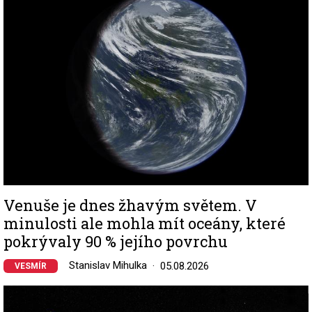
Venuše je dnes žhavým světem. V
minulosti ale mohla mít oceány, které
pokrývaly 90 % jejího povrchu
Stanislav Mihulka
05.08.2026
VESMÍR
Image