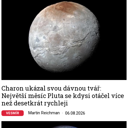
Image
Charon ukázal svou dávnou tvář:
Největší měsíc Pluta se kdysi otáčel více
než desetkrát rychleji
Martin Reichman
06.08.2026
VESMÍR
Image