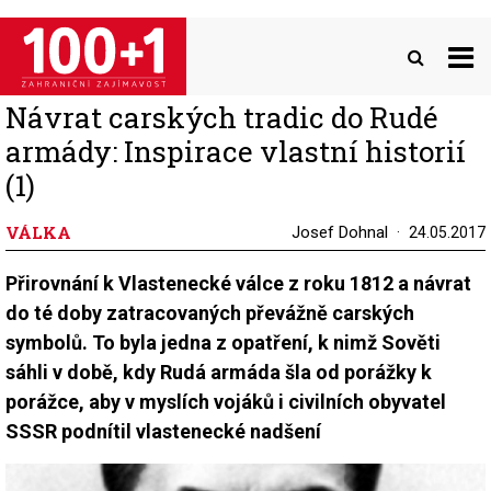
Přejít
k
hlavnímu
obsahu
Návrat carských tradic do Rudé
armády: Inspirace vlastní historií
(1)
VÁLKA
Josef Dohnal
24.05.2017
Přirovnání k Vlastenecké válce z roku 1812 a návrat
do té doby zatracovaných převážně carských
symbolů. To byla jedna z opatření, k nimž Sověti
sáhli v době, kdy Rudá armáda šla od porážky k
porážce, aby v myslích vojáků i civilních obyvatel
SSSR podnítil vlastenecké nadšení