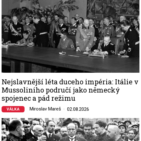
Nejslavnější léta duceho impéria: Itálie v
Mussoliniho područí jako německý
spojenec a pád režimu
Miroslav Mareš
02.08.2026
VÁLKA
Image