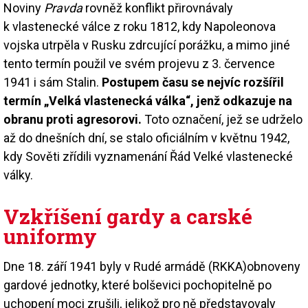
Noviny
Pravda
rovněž konflikt přirovnávaly
k vlastenecké válce z roku 1812, kdy Napoleonova
vojska utrpěla v Rusku zdrcující porážku, a mimo jiné
tento termín použil ve svém projevu z 3. července
1941 i sám Stalin.
Postupem času se nejvíc rozšířil
termín „Velká vlastenecká válka“, jenž odkazuje na
obranu proti agresorovi.
Toto označení, jež se udrželo
až do dnešních dní, se stalo oficiálním v květnu 1942,
kdy Sověti zřídili vyznamenání Řád Velké vlastenecké
války.
Vzkříšení gardy a carské
uniformy
Dne 18. září 1941 byly v Rudé armádě (RKKA)obnoveny
gardové jednotky, které bolševici pochopitelně po
uchopení moci zrušili, jelikož pro ně představovaly