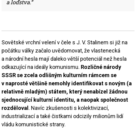
a loďstva.“
Sovětské vrchní velení v čele s J. V. Stalinem si již na
počátku války začalo uvědomovat, že vlastenecká
a národní hesla mají daleko větší potenciál než hesla
odkazující na ideály komunismu.
Rozličné národy
SSSR se zcela odlišným kulturním rámcem se
v naprosté většině nemohly identifikovat s novým (a
relativně mladým) státem, který nenabízel žádnou
sjednocující kulturní identitu, a naopak společnost
rozděloval
. Navíc zkušenosti s kolektivizací,
industrializací a také čistkami odcizily milionům lidí
vládu komunistické strany.