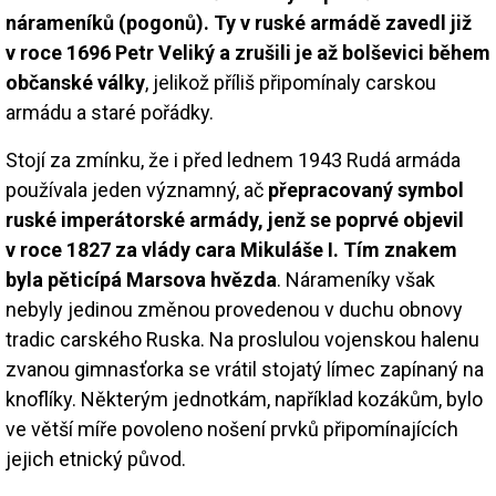
nárameníků (pogonů). Ty v ruské armádě zavedl již
v roce 1696 Petr Veliký a zrušili je až bolševici během
občanské války
, jelikož příliš připomínaly carskou
armádu a staré pořádky.
Stojí za zmínku, že i před lednem 1943 Rudá armáda
používala jeden významný, ač
přepracovaný symbol
ruské imperátorské armády, jenž se poprvé objevil
v roce 1827 za vlády cara Mikuláše I. Tím znakem
byla pěticípá Marsova hvězda
. Nárameníky však
nebyly jedinou změnou provedenou v duchu obnovy
tradic carského Ruska. Na proslulou vojenskou halenu
zvanou gimnasťorka se vrátil stojatý límec zapínaný na
knoflíky. Některým jednotkám, například kozákům, bylo
ve větší míře povoleno nošení prvků připomínajících
jejich etnický původ.