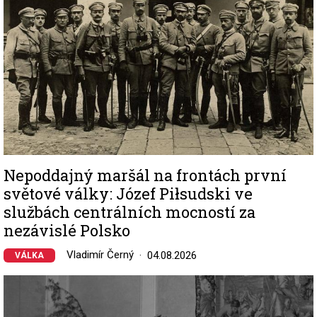
Nepoddajný maršál na frontách první
světové války: Józef Piłsudski ve
službách centrálních mocností za
nezávislé Polsko
Vladimír Černý
04.08.2026
VÁLKA
Image