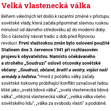
Velká vlastenecká válka
Během válečných let došlo k razantní změně v přístupu
sovětské vlády, která začala připomínat slavnou ruskou
minulost od dávného středověku až do moderní doby.
Šlo o částečný návrat tradic z dob před Říjnovou
revolucí.
První vlaštovkou změn bylo oslovení použité
Stalinem dne 3. července 1941 při rozhlasovém
projevu k obyvatelstvu. Namísto očekávaného
a strohého „Soudruzi“ oslovil otcovsky sovětské
občany:
„Soudruzi, občané, bratři a sestry, vojáci naší
armády a loďstva.“
Hned z počátku války začaly
sovětské tiskoviny probíhající konflikt označovat řadou
klišé jako „svatá lidová válka“, „svatá vlastenecká lidová
válka“, „vítězná vlastenecká válka“, „veliká válka všeho
sovětského lidu“, „válka za svobodu vlasti“ a podobně.