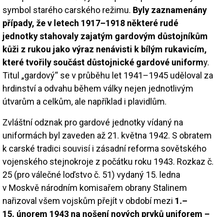
symbol starého carského režimu.
Byly zaznamenány
případy, že v letech 1917–1918 některé rudé
jednotky stahovaly zajatým gardovým důstojníkům
kůži z rukou jako výraz nenávisti k bílým rukavicím,
které tvořily součást důstojnické gardové uniform
y.
Titul „gardový“ se v průběhu let 1941–1945 uděloval za
hrdinství a odvahu během války nejen jednotlivým
útvarům a celkům, ale například i plavidlům.
Zvláštní odznak pro gardové jednotky vídaný na
uniformách byl zaveden až 21. května 1942. S obratem
k carské tradici souvisí i zásadní reforma sovětského
vojenského stejnokroje z počátku roku 1943. Rozkaz č.
25 (pro válečné loďstvo č. 51) vydaný 15. ledna
v Moskvě národním komisařem obrany Stalinem
nařizoval všem vojskům přejít v období mezi
1.–
15. únorem 1943 na nošení nových prvků uniforem –