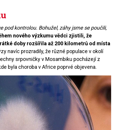
ku
ce pod kontrolou. Bohužel, záhy jsme se poučili,
ěhem nového výzkumu vědci zjistili, že
átké doby rozšířila až 200 kilometrů od místa
ýzy navíc prozradily, že různé populace v okolí
 všechny srpovničky v Mosambiku pocházejí z
kde byla choroba v Africe poprvé objevena.