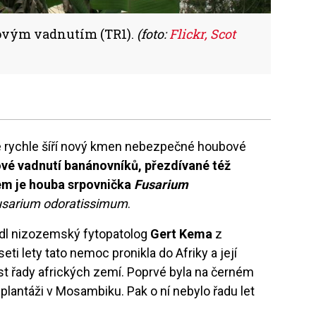
ovým vadnutím (TR1).
(foto:
Flickr, Scot
e rychle šíří nový kmen nebezpečné houbové
ové vadnutí banánovníků, přezdívané též
m je houba srpovnička
Fusarium
usarium odoratissimum
.
vedl nizozemský fytopatolog
Gert Kema
z
ti lety tato nemoc pronikla do Afriky a její
t řady afrických zemí. Poprvé byla na černém
plantáži v Mosambiku. Pak o ní nebylo řadu let