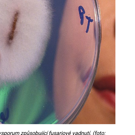
sporum způsobující fusariové vadnutí. (foto: