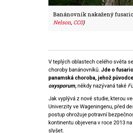
Banánovník nakažený fusari
Nelson
,
CC0
)
V teplých oblastech celého světa s
choroby banánovníků.
Jde o fusari
panamská choroba, jehož původce
oxysporum
,
někdy nazývaná také
F
Jak vyplývá z nové studie, kterou 
Univerzity ve Wageningenu, před dese
postup ohrožuje potravní bezpečnos
kontinentu objevena v roce 2013 na 
slyšet.