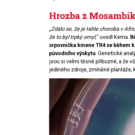
Hrozba z Mosambi
„
Zdálo se, že je tahle choroba v Afri
že to byl trpký omyl,
“ uvedl Kema.
B
srpovnička kmene TR4 se během kr
původního výskytu
. Genetické anal
jsou si velmi těsně příbuzné, a že
jediného zdroje, zmíněné plantáže, 