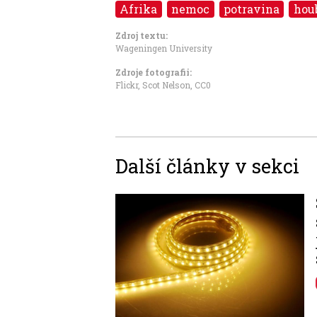
Afrika
nemoc
potravina
hou
Zdroj textu:
Wageningen University
Zdroje fotografii:
Flickr, Scot Nelson
,
CC0
Další články v sekci
Image