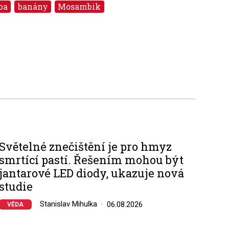
ba
banány
Mosambik
Světelné znečištění je pro hmyz
smrtící pastí. Řešením mohou být
jantarové LED diody, ukazuje nová
studie
Stanislav Mihulka
06.08.2026
VĚDA