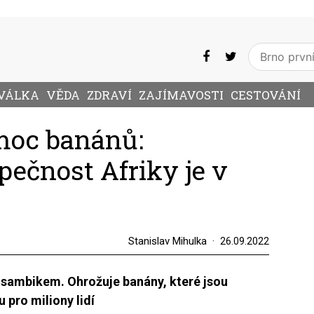
VÁLKA
VĚDA
ZDRAVÍ
ZAJÍMAVOSTI
CESTOVÁNÍ
moc banánů:
pečnost Afriky je v
Stanislav Mihulka
26.09.2022
osambikem. Ohrožuje banány, které jsou
 pro miliony lidí