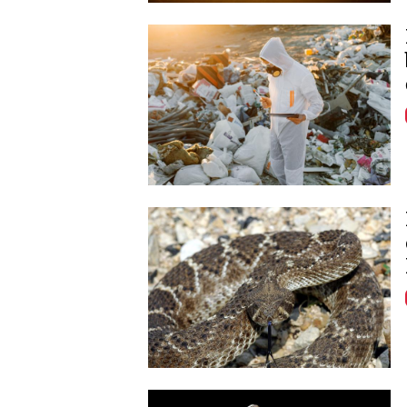
Image
Image
Image