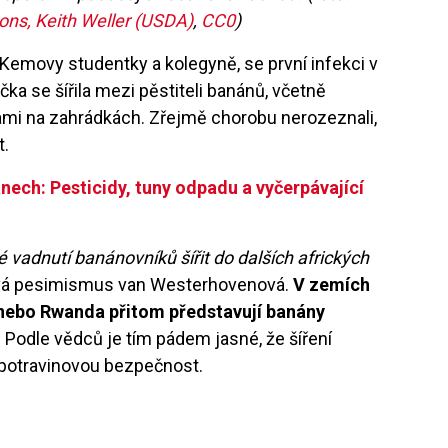
s, Keith Weller (USDA)
,
CC0
)
, Kemovy studentky a kolegyně, se první infekci v
čka se šířila mezi pěstiteli banánů, včetně
inami na zahrádkách. Zřejmě chorobu nerozeznali,
t.
ech: Pesticidy, tuny odpadu a vyčerpávající
 vadnutí banánovníků šířit do dalších afrických
á pesimismus van Westerhovenová.
V zemích
 nebo Rwanda přitom představují banány
.
Podle vědců je tím pádem jasné, že šíření
 potravinovou bezpečnost.