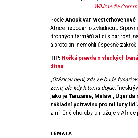
Wikimedia Common
Podle
Anouk van Westerhovenové
Africe nepodařilo zvládnout. Srpovni
drobných farmářů a lidí s pár rostl
a proto ani nemohli úspěšně zakroči
TIP:
Hořká pravda o sladkých banán
dřina
„Otázkou není, zda se bude fusariové
zemí, ale kdy k tomu dojde,“
neskrýv
jako je Tanzanie, Malawi, Uganda
základní potravinu pro miliony lidí
zmíněné choroby ohrožuje v Africe
TÉMATA