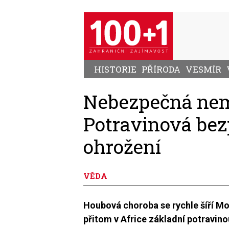
Přejít
k
hlavnímu
obsahu
HISTORIE
PŘÍRODA
VESMÍR
Nebezpečná ne
Potravinová bez
ohrožení
VĚDA
Houbová choroba se rychle šíří M
přitom v Africe základní potravinou