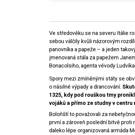
Ve středověku se na severu Itálie 
sebou válčily kvůli názorovým rozdíl
panovníka a papeže – a jeden takov
jmenovaná stála za papežem Janem 
Bonacolsiho, agenta vévody Ludvíka 
Spory mezi zmíněnými státy se obvyk
o násilné výpady a drancování.
Skut
1325, kdy pod rouškou tmy proni
vojáků a přímo ze studny v centru
Boloňští to považovali za nebetyčnou 
první a zároveň poslední bitvě proti
daleko lépe organizovaná armáda Mo