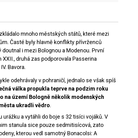
rozkládalo mnoho městských států, které mezi
ům. Časté byly hlavně konflikty přívrženců
ý doutnal i mezi Bolognou a Modenou. První
XXII., druhá zas podporovala Passerina
IV. Bavora.
le odehrávaly v pohraničí, jednalo se však spíš
ečná válka propukla teprve na podzim roku
klo na území Bologně několik modenských
 města ukradli vědro
.
urážku a vytáhli do boje s 32 tisíci vojáků. V
 nim stanula sice pouze sedmitisícová, zato
deny, kterou vedl samotný Bonacolsi: A