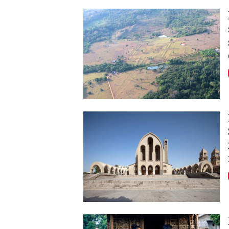
Image
Image
Image