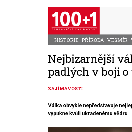
Přejít
k
hlavnímu
obsahu
HISTORIE
PŘÍRODA
VESMÍR
Nejbizarnější vá
padlých v boji o
ZAJÍMAVOSTI
Válka obvykle nepředstavuje nejlep
vypukne kvůli ukradenému vědru