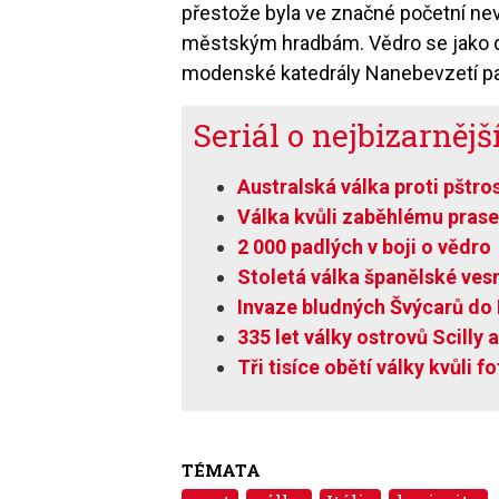
přestože byla ve značné početní nevý
městským hradbám. Vědro se jako d
modenské katedrály Nanebevzetí pa
Seriál o nejbizarněj
Australská válka proti pštr
Válka kvůli zaběhlému prase
2 000 padlých v boji o vědro
Stoletá válka španělské vesn
Invaze bludných Švýcarů do 
335 let války ostrovů Scilly
Tři tisíce obětí války kvůli f
TÉMATA