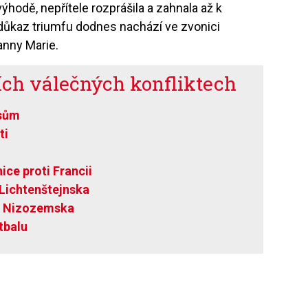
hodě, nepřítele rozprášila a zahnala až k
ůkaz triumfu dodnes nachází ve zvonici
nny Marie.
ších válečných konfliktech
osům
ti
ice proti Francii
Lichtenštejnska
 a Nizozemska
otbalu