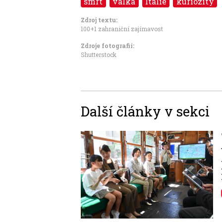
smrt
válka
Itálie
kuriozity
Zdroj textu:
100+1 zahraniční zajímavost
Zdroje fotografii:
Shutterstock
Další články v sekci
Image