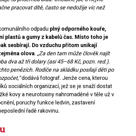
ačne pracovat dítě, často se nedožije víc než
 komunálního odpadu
plný odporného kouře,
í plastů a gumy z kabelů čas. Místo toho je
ak sesbírají. Do vzduchu přitom unikají
 zejména olova
.
„Za den tam může člověk najít
ba dva až tři dolary (asi 45–68 Kč, pozn. red.).
chto penězích. Rodiče na skládku posílají děti po
ozpočet,“
dodává fotograf. Jenže cena, kterou
íků sociálních organizací, jež se je snaží dostat
žké kovy a neurotoxiny nahromaděné v těle už v
cnění, poruchy funkce ledvin, zastavení
neposlední řadě rakovinu.
pu