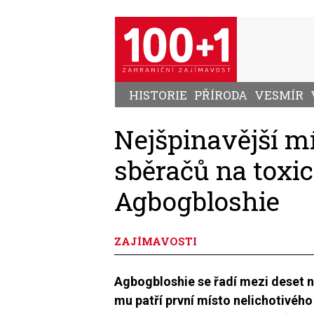
Přejít
k
hlavnímu
obsahu
HISTORIE
PŘÍRODA
VESMÍR
Nejšpinavější mí
sběračů na toxi
Agbogbloshie
ZAJÍMAVOSTI
Agbogbloshie se řadí mezi deset n
mu patří první místo nelichotivého