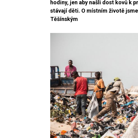
hodiny, jen aby našli dost kovů k p
stávají děti. O místním životě jsm
Těšínským