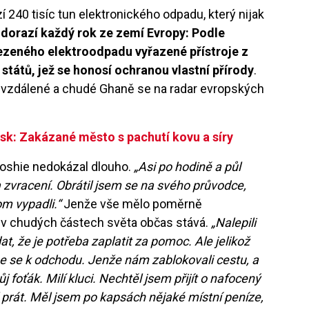
240 tisíc tun elektronického odpadu, který nijak
 dorazí každý rok ze zemí Evropy: Podle
vezeného elektroodpadu vyřazené přístroje z
tátů, jež se honosí ochranou vlastní přírody
.
vzdálené a chudé Ghaně se na radar evropských
sk: Zakázané město s pachutí kovu a síry
loshie nedokázal dlouho.
„Asi po hodině a půl
a zvracení. Obrátil jsem se na svého průvodce,
om vypadli.“
Jenže vše mělo poměrně
í v chudých částech světa občas stává.
„Nalepili
dat, že je potřeba zaplatit za pomoc. Ale jelikož
me se k odchodu. Jenže nám zablokovali cestu, a
 foťák. Milí kluci. Nechtěl jsem přijít o nafocený
l prát. Měl jsem po kapsách nějaké místní peníze,