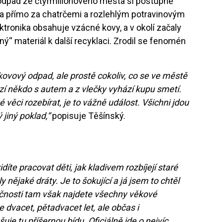
ý odpad ze čtyřmilionového města si postupně
tla přímo za chatrčemi a rozlehlým potravinovým
ektronika obsahuje vzácné kovy, a v okolí začaly
ný“ materiál k další recyklaci. Zrodil se fenomén
ovový odpad, ale prostě cokoliv, co se ve městě
zí někdo s autem a z vlečky vyhází kupu smetí.
věci rozebírat, je to vážně událost. Všichni jdou
 jiný poklad,“
popisuje Těšínský.
íte pracovat děti, jak kladivem rozbíjejí staré
y nějaké dráty. Je to šokující a já jsem to chtěl
čnosti tam však najdete všechny věkové
e dvacet, pětadvacet let, ale občas i
je tu příšernou bídu. Oficiálně jde o nejvíc