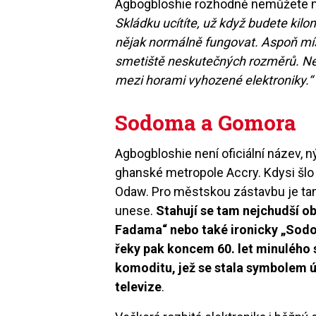
Agbogbloshie rozhodně nemůžete 
Skládku ucítíte, už když budete kilo
nějak normálně fungovat. Aspoň místn
smetiště neskutečných rozměrů. Než
mezi horami vyhozené elektroniky.“
Sodoma a Gomora
Agbogbloshie není oficiální název, n
ghanské metropole Accry. Kdysi šlo
Odaw. Pro městskou zástavbu je tamní
unese.
Stahují se tam nejchudší ob
Fadama“ nebo také ironicky „Sodom
řeky pak koncem 60. let minulého s
komoditu, jež se stala symbolem ús
televize
.