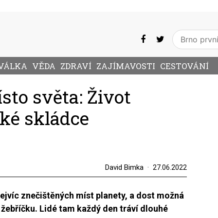
VÁLKA
VĚDA
ZDRAVÍ
ZAJÍMAVOSTI
CESTOVÁNÍ
sto světa: Život
cké skládce
David Bimka
27.06.2022
ejvíc znečištěných míst planety, a dost možná
 žebříčku. Lidé tam každý den tráví dlouhé