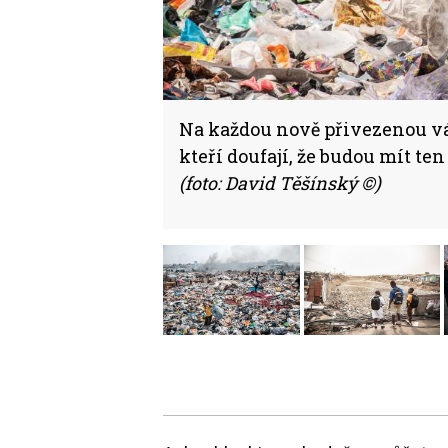
Na každou nově přivezenou vá
kteří doufají, že budou mít te
(foto: David Těšínský ©)