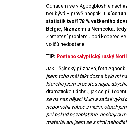
Odhadem se v Agbogbloshie nachází 
neubývá – právě naopak.
Tisíce tun
statistik tvoří 78 % veškerého do
Belgie, Nizozemí a Německa, tedy s
Zametení problému pod koberec ve 
voličů nedostane.
TIP:
Postapokalyptický ruský Noril
Jak Těšínský přiznává, fotit Agbogb
jsem toho měl fakt dost a bylo mi n
kterého jsem si cestou najal, abych
dramatickou dohru, jak se při focen
se na nás nějací kluci a začali vyklá
nepomohli vůbec s ničím, otočili js
prý pokud nezaplatíme, nechají si můj
materiál ani jsem se s nimi nehodla