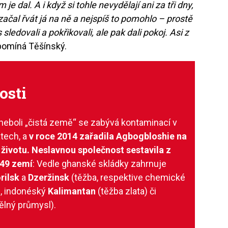
 je dal. A i když si tohle nevydělají ani za tři dny,
 začal řvát já na ně a nejspíš to pomohlo – prostě
sledovali a pokřikovali, ale pak dali pokoj. Asi z
omíná Těšínský.
osti
neboli „čistá země“ se zabývá kontaminací v
tech, a
v roce 2014 zařadila Agbogbloshie na
 životu. Neslavnou společnost sestavila z
 49 zemí
: Vedle ghanské skládky zahrnuje
rilsk
a
Dzeržinsk
(těžba, respektive chemické
), indonéský
Kalimantan
(těžba zlata) či
ělný průmysl).