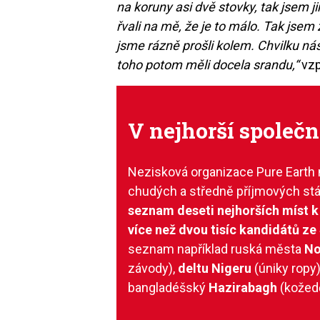
na koruny asi dvě stovky, tak jsem jim
řvali na mě, že je to málo. Tak jsem
jsme rázně prošli kolem. Chvilku nás 
toho potom měli docela srandu,“
vzp
V nejhorší společn
Nezisková organizace Pure Earth 
chudých a středně příjmových stá
seznam deseti nejhorších míst k
více než dvou tisíc kandidátů ze
seznam například ruská města
No
závody),
deltu Nigeru
(úniky ropy
bangladéšský
Hazirabagh
(kožed