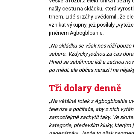
Veškerá rozbitá elektronika i běžn
našly cestu na skládku, která vyros
trhem. Lidé si záhy uvědomili, že el
vznikat výkupny, jež posílaly „vytěže
jménem Agbogbloshie.
„Na skládku se však nesváží pouze k
sebere. Vždycky jednou za čas dora
Hned se seběhnou lidi a začnou nové 
po mědi, ale občas narazí i na nějaký
Tři dolary denně
„Na většině fotek z Agbogbloshie uvid
televize a počítače, aby z nich vytáhl
samozřejmě zachytit taky. Ve skute
kategorie, především kluky, kterým j
padesátníky. Jenže to nijak nezmenšu