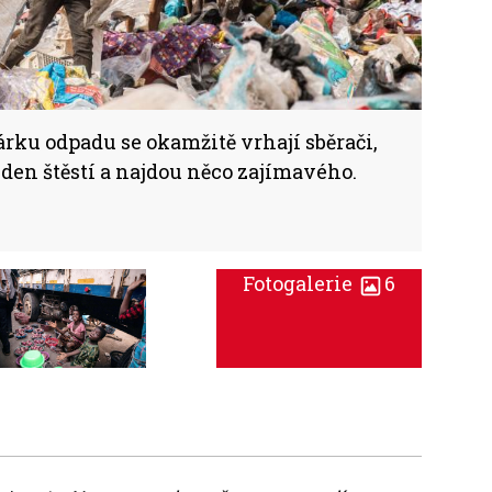
rku odpadu se okamžitě vrhají sběrači,
n den štěstí a najdou něco zajímavého.
Fotogalerie
6