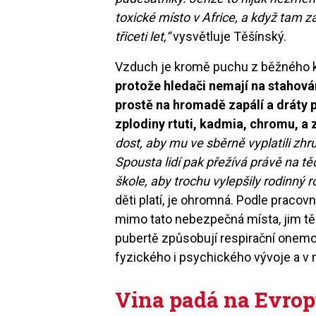
toxické místo v Africe, a když tam z
třiceti let,“
vysvětluje Těšínský.
Vzduch je kromě puchu z běžného
protože hledači nemají na stahován
prostě na hromadě zapálí a dráty p
zplodiny rtuti, kadmia, chromu, a
dost, aby mu ve sběrně vyplatili zhru
Spousta lidí pak přežívá právě na tě
škole, aby trochu vylepšily rodinný r
děti platí, je ohromná. Podle pracovn
mimo tato nebezpečná místa, jim tě
pubertě způsobují respirační onemo
fyzického i psychického vývoje a v 
Vina padá na Evro