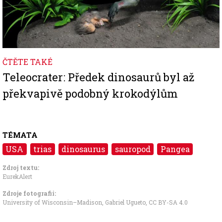
ČTĚTE TAKÉ
Teleocrater: Předek dinosaurů byl až
překvapivě podobný krokodýlům
TÉMATA
USA
trias
dinosaurus
sauropod
Pangea
Zdroj textu:
EurekAlert
Zdroje fotografii:
University of Wisconsin–Madison, Gabriel Ugueto
,
CC BY-SA 4.0