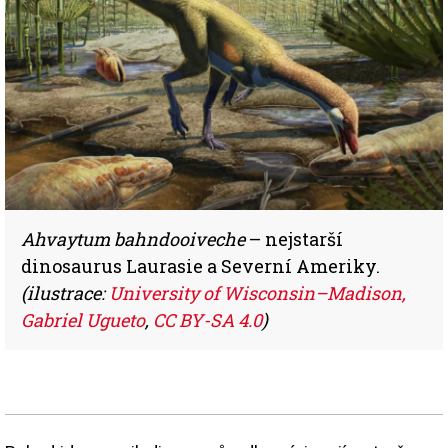
Ahvaytum bahndooiveche
– nejstarší
dinosaurus Laurasie a Severní Ameriky.
(ilustrace:
University of Wisconsin–Madison,
Gabriel Ugueto
,
CC BY-SA 4.0
)