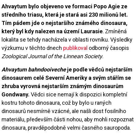
Ahvaytum bylo objeveno ve formaci Popo Agie ze
středního triasu, která je stará asi 230 milionů let.
Tím pádem jde o nejstaršího známého dinosaura,
který byl kdy nalezen na území Laurasie
. Zmíněná
lokalita se tehdy nacházela v oblasti rovníku. Výsledky
výzkumu v těchto dnech
publikoval
odborný časopis
Zoological Journal of the Linnean Society
.
Ahvaytum bahndooiveche
je podle vědců nejstarším
dinosaurem celé Severní Ameriky a svým stářím se
zhruba vyrovná nejstarším známým dinosaurům
Gondwany.
Vědci sice nemají k dispozici kompletní
kostru tohoto dinosaura, což by bylo u raných
dinosaurů nesmírně vzácné, ale našli dost fosilního
materiálu, především části nohou, aby mohli rozpoznat
dinosaura, pravděpodobně velmi časného sauropoda.