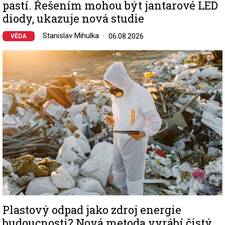
pastí. Řešením mohou být jantarové LED
diody, ukazuje nová studie
Stanislav Mihulka
06.08.2026
VĚDA
Image
Plastový odpad jako zdroj energie
budoucnosti? Nová metoda vyrábí čistý