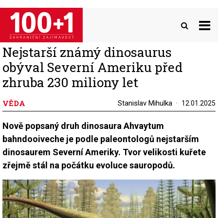
Přejít
k
hlavnímu
obsahu
Nejstarší známý dinosaurus
obýval Severní Ameriku před
zhruba 230 miliony let
VĚDA
Stanislav Mihulka
12.01.2025
Nově popsaný druh dinosaura Ahvaytum
bahndooiveche je podle paleontologů nejstarším
dinosaurem Severní Ameriky. Tvor velikosti kuřete
zřejmě stál na počátku evoluce sauropodů.