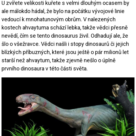
U zvířete velikosti kuřete s velmi dlouhým ocasem by
ale málokdo hádal, že bylo na počátku vývojové linie
vedoucí k mnohatunovým obrům. V nalezených
kostech ahvaytuma schází lebka, takže vědci přesně
nevědí, čím se tento dinosaurus živil. Odhadují ale, že
šlo o všežravce. Vědci našli i stopy dinosaurů či jejich
blízkých příbuzných, které jsou ještě o pár milionů let
starší než ahvaytum, takže zjevně nešlo o úplně
prvního dinosaura v této části světa.
Image