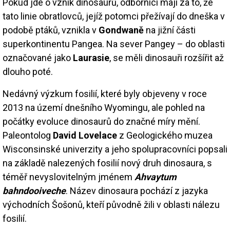
Pokud jde o vznik dinosaurů, odborníci mají za to, že
tato linie obratlovců, jejíž potomci přežívají do dneška v
podobě ptáků, vznikla v
Gondwaně
na jižní části
superkontinentu Pangea. Na sever Pangey – do oblasti
označované jako
Laurasie
, se měli dinosauři rozšířit až
dlouho poté.
Nedávný výzkum fosilií, které byly objeveny v roce
2013 na území dnešního Wyomingu, ale pohled na
počátky evoluce dinosaurů do značné míry mění.
Paleontolog
David Lovelace
z Geologického muzea
Wisconsinské univerzity a jeho spolupracovníci popsali
na základě nalezených fosilií nový druh dinosaura, s
téměř nevyslovitelným jménem
Ahvaytum
bahndooiveche
. Název dinosaura pochází z jazyka
východních Šošonů, kteří původně žili v oblasti nálezu
fosilií.