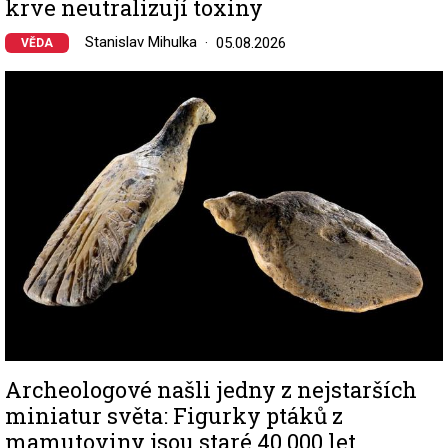
krve neutralizují toxiny
Stanislav Mihulka
05.08.2026
VĚDA
Image
Archeologové našli jedny z nejstarších
miniatur světa: Figurky ptáků z
mamutoviny jsou staré 40 000 let