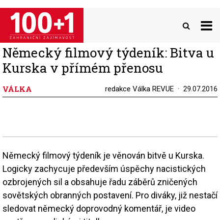
Přejít
k
hlavnímu
obsahu
Německý filmový týdeník: Bitva u
Kurska v přímém přenosu
VÁLKA
redakce Válka REVUE
29.07.2016
Německý filmový týdeník je věnován bitvě u Kurska.
Logicky zachycuje především úspěchy nacistických
ozbrojených sil a obsahuje řadu záběrů zničených
sovětských obranných postavení. Pro diváky, již nestačí
sledovat německý doprovodný komentář, je video