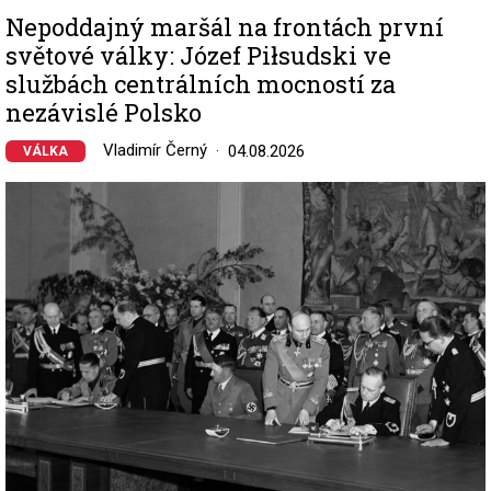
Nepoddajný maršál na frontách první
světové války: Józef Piłsudski ve
službách centrálních mocností za
nezávislé Polsko
Vladimír Černý
04.08.2026
VÁLKA
Image