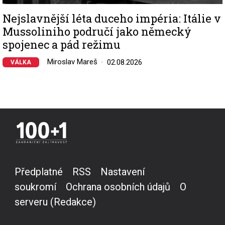
Nejslavnější léta duceho impéria: Itálie v
Mussoliniho područí jako německý
spojenec a pád režimu
Miroslav Mareš
02.08.2026
VÁLKA
Předplatné
RSS
Nastavení
soukromí
Ochrana osobních údajů
O
serveru (Redakce)