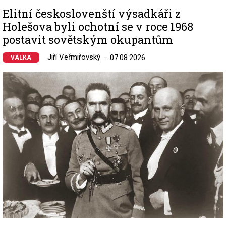
Elitní českoslovenští výsadkáři z
Holešova byli ochotní se v roce 1968
postavit sovětským okupantům
Jiří Veřmiřovský
07.08.2026
VÁLKA
Image