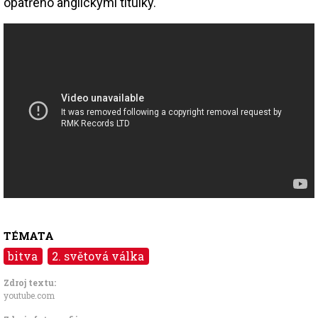
opatřeno anglickými titulky.
TÉMATA
bitva
2. světová válka
Zdroj textu:
youtube.com