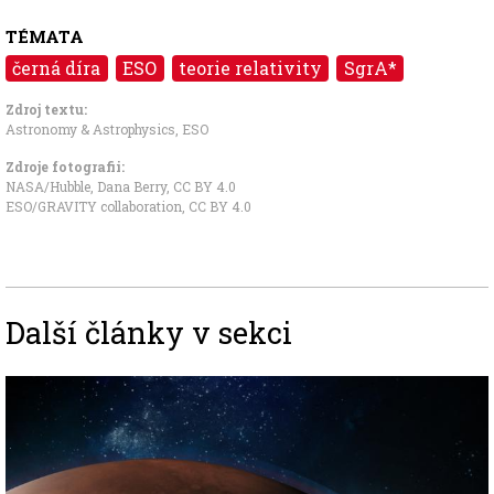
TÉMATA
černá díra
ESO
teorie relativity
SgrA*
Zdroj textu:
Astronomy & Astrophysics
,
ESO
Zdroje fotografii:
NASA/Hubble, Dana Berry
,
CC BY 4.0
ESO/GRAVITY collaboration
,
CC BY 4.0
Další články v sekci
Image