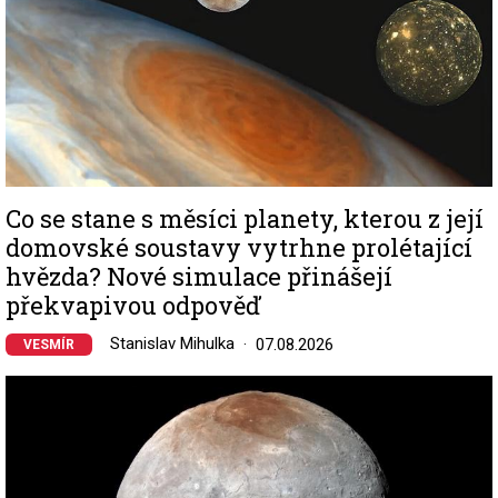
Co se stane s měsíci planety, kterou z její
domovské soustavy vytrhne prolétající
hvězda? Nové simulace přinášejí
překvapivou odpověď
Stanislav Mihulka
07.08.2026
VESMÍR
Image