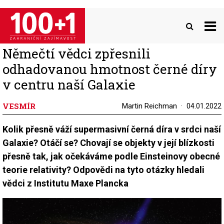
Přejít
k
hlavnímu
obsahu
Němečtí vědci zpřesnili
odhadovanou hmotnost černé díry
v centru naší Galaxie
VESMÍR
Martin Reichman
04.01.2022
Kolik přesně váží supermasivní černá díra v srdci naší
Galaxie? Otáčí se? Chovají se objekty v její blízkosti
přesně tak, jak očekáváme podle Einsteinovy obecné
teorie relativity? Odpovědi na tyto otázky hledali
vědci z Institutu Maxe Plancka