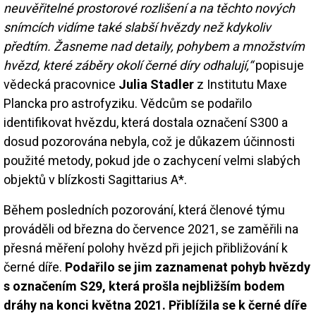
neuvěřitelné prostorové rozlišení a na těchto nových
snímcích vidíme také slabší hvězdy než kdykoliv
předtím. Žasneme nad detaily, pohybem a množstvím
hvězd, které záběry okolí černé díry odhalují,“
popisuje
vědecká pracovnice
Julia Stadler
z Institutu Maxe
Plancka pro astrofyziku. Vědcům se podařilo
identifikovat hvězdu, která dostala označení S300 a
dosud pozorována nebyla, což je důkazem účinnosti
použité metody, pokud jde o zachycení velmi slabých
objektů v blízkosti Sagittarius A*.
Během posledních pozorování, která členové týmu
prováděli od března do července 2021, se zaměřili na
přesná měření polohy hvězd při jejich přibližování k
černé díře.
Podařilo se jim zaznamenat pohyb hvězdy
s označením S29, která prošla nejbližším bodem
dráhy na konci května 2021. Přiblížila se k černé díře