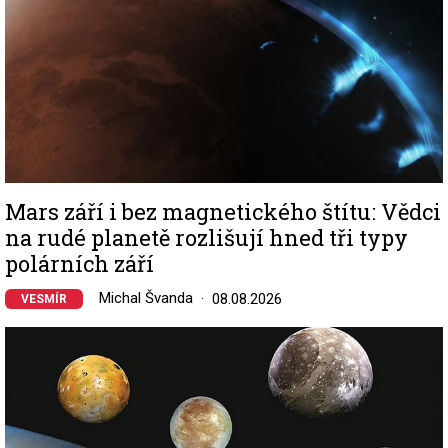
Mars září i bez magnetického štítu: Vědci
na rudé planetě rozlišují hned tři typy
polárních září
Michal Švanda
08.08.2026
VESMÍR
Image