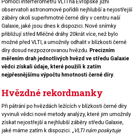
Pomocí interferometru VLTI na Evropské jižní
observatoři astronomové pořídili nejhlubší a nejostřejší
záběry okolí superhmotné černé díry v centru naší
Galaxie, jaké jsou dnes k dispozici. Nové snímky
přibližují střed Mléčné dráhy 20krát více, než bylo
možné před VLTI, a umožnily odhalit v blízkosti černé
díry dosud nezpozorovanou hvězdu.
Precizním
měřením drah jednotlivých hvězd ve středu Galaxie
vědci získali údaje, které použili k zatím
nejpřesnějšímu výpočtu hmotnosti černé díry
.
Hvězdné rekordmanky
Při pátrání po hvězdách ležících v blízkosti černé díry
vyvinuli vědci nové metody analýzy, které jim umožnily
získat nejostřejší a nejhlubší záběry středu Galaxie,
jaké máme zatím k dispozici.
„VLTI nám poskytuje