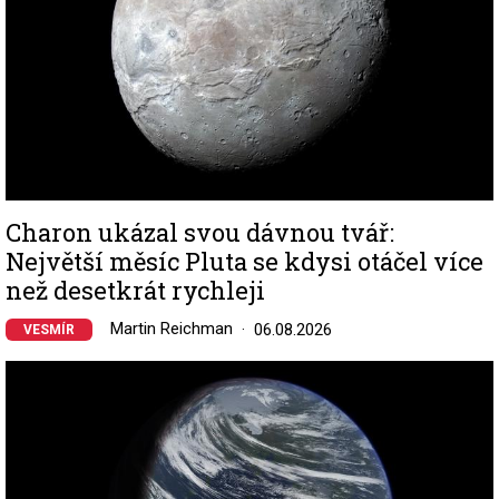
Charon ukázal svou dávnou tvář:
Největší měsíc Pluta se kdysi otáčel více
než desetkrát rychleji
Martin Reichman
06.08.2026
VESMÍR
Image