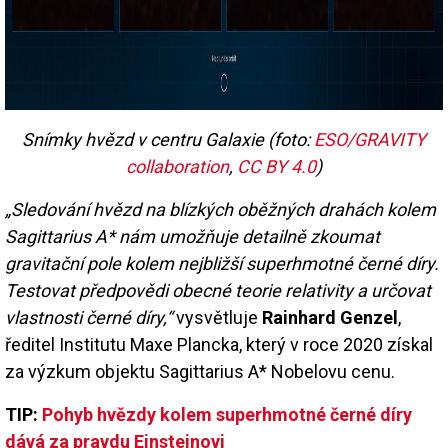
Snímky hvězd v centru Galaxie (foto:
ESO/GRAVITY
collaboration
,
CC BY 4.0
)
„Sledování hvězd na blízkých oběžných drahách kolem
Sagittarius A* nám umožňuje detailně zkoumat
gravitační pole kolem nejbližší superhmotné černé díry.
Testovat předpovědi obecné teorie relativity a určovat
vlastnosti černé díry,“
vysvětluje
Rainhard Genzel
,
ředitel Institutu Maxe Plancka, který v roce 2020 získal
za výzkum objektu Sagittarius A* Nobelovu cenu.
TIP:
Pohyb hvězdy kolem superhmotné černé díry
dává za pravdu Einsteinovi