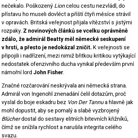
nečekalo. Poškozený
Lion
celou cestu nezvládl, do
přístavu ho museli dovléct a příští čtyři měsíce strávil
v opravách. Britská veřejnost přijala vítězství s jistými
rozpaky.
Z novinových článků se vcelku oprávněně
zdálo, že admirál Beatty měl německé seskupení
v hrsti, a přesto je nedokázal zničit.
K veřejnosti se
připojili i nadřízení, mezi nimiž břitkou kritikou vytýkající
nedostatek ofenzivního ducha vynikal především první
námořní lord
John Fisher
.
Značné rozčarování neskrývala ani německá strana.
Admirál von Ingenohl znenadání čelil dotazům, proč
vyslal do boje eskadru bez
Von Der Tannu
a hlavně jak
mohl dopustit, aby se pomalý a slabě vyzbrojený
Blücher
dostal do sestavy elitních bitevních křižníků,
čímž se snížila rychlost a narušila integrita celého
svazu.