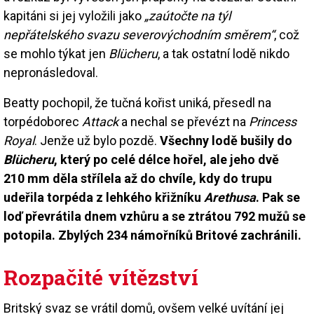
kapitáni si jej vyložili jako
„zaútočte na týl
nepřátelského svazu severovýchodním směrem“
, což
se mohlo týkat jen
Blücheru
, a tak ostatní lodě nikdo
nepronásledoval.
Beatty pochopil, že tučná kořist uniká, přesedl na
torpédoborec
Attack
a nechal se převézt na
Princess
Royal
. Jenže už bylo pozdě.
Všechny lodě bušily do
Blücheru
, který po celé délce hořel, ale jeho dvě
210 mm děla střílela až do chvíle, kdy do trupu
udeřila torpéda z lehkého křižníku
Arethusa
. Pak se
loď převrátila dnem vzhůru a se ztrátou 792 mužů se
potopila. Zbylých 234 námořníků Britové zachránili.
Rozpačité vítězství
Britský svaz se vrátil domů, ovšem velké uvítání jej