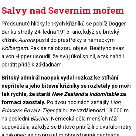
Salvy nad Severním mořem
Předsunuté hlídky lehkých křižníků se poblíž Dogger
Banku střetly 24. ledna 1915 ráno, když se britský
křižník
Aurora
pustil do přestřelky s německým
Kolbergem
. Pak se na obzoru objevil Beattyho svaz
a von Hipper usoudil, že svůj úkol splnil, a tak nařídil
obrátit přídě k základnám.
Britský admirál naopak vydal rozkaz ke stíhání
nepřítele a jeho bitevní křižníky se rozletěly po moři
tak rychle, že starší
New Zealand
a
Indomitable
za
formací zaostaly.
Po dvou hodinách zahájily
Lion
,
Princess Royal
a
Tiger
palbu ze vzdálenosti 18 000 m
na poslední
Blücher
. Německá děla menších ráží
odpověděla, až když se Britové přiblížili o dva kilometry,
a nakonec se do prozatím oboustranně nepřesné