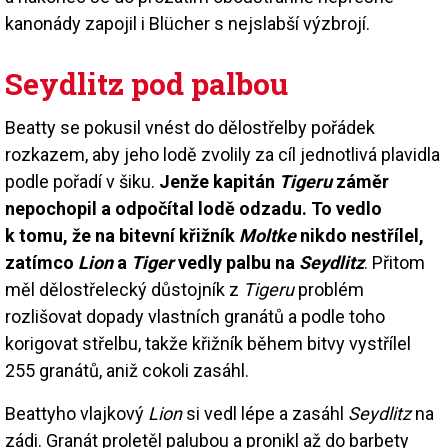
kanonády zapojil i Blücher s nejslabší výzbrojí.
Seydlitz pod palbou
Beatty se pokusil vnést do dělostřelby pořádek
rozkazem, aby jeho lodě zvolily za cíl jednotlivá plavidla
podle pořadí v šiku.
Jenže kapitán
Tigeru
záměr
nepochopil a odpočítal lodě odzadu. To vedlo
k tomu, že na bitevní křižník
Moltke
nikdo nestřílel,
zatímco
Lion
a
Tiger
vedly palbu na
Seydlitz
. Přitom
měl dělostřelecký důstojník z
Tigeru
problém
rozlišovat dopady vlastních granátů a podle toho
korigovat střelbu, takže křižník během bitvy vystřílel
255 granátů, aniž cokoli zasáhl.
Beattyho vlajkový
Lion
si vedl lépe a zasáhl
Seydlitz
na
zádi. Granát proletěl palubou a pronikl až do barbety