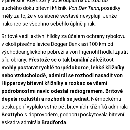
v plné síle. Když záhy poté odplul na údržbu do
suchého doku bitevní křižník
Von Der Tann
, posádky
měly za to, že v oslabené sestavě nevyplují. Jenže
nakonec se všechno seběhlo úplně jinak.
Britové vedli aktivní hlídky za účelem ochrany rybolovu
v okolí písečné lavice Dogger Bank asi 100 km od
východoanglického pobřeží a von Ingenohl hodlal zjistit
sílu obrany.
Přestože se o tak banální záležitost
mohly postarat rychlé torpédoborce, lehké křižníky
nebo vzducholodě, admirál se rozhodl nasadit von
Hipperovy bitevní křižníky a rozkaz se všemi
podrobnostmi navíc odeslal radiogramem. Britové
depeši rozluštili a rozhodli se jednat
. Německému
seskupení vyplulo vstříc pět bitevních křižníků admirála
Beattyho
s doprovodem, podporu poskytovala bitevní
eskadra admirála
Bradforda
.