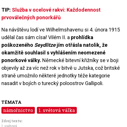
TIP:
Služba v ocelové rakvi: Každodennost
prvoválečných ponorkářů
Na návštěvu lodí ve Wilhelmshavenu si 4. února 1915
udělal čas sám císař Vilém II. a
prohlídka
poškozeného
Seydlitze
jím otřásla natolik, že
okamžitě souhlasil s vyhlášením neomezené
ponorkové války.
Německé bitevní křižníky se v boji
objevily až za víc než rok v bitvě u Jutska, což britské
straně umožnilo některé jednotky téže kategorie
nasadit v bojích o turecký poloostrov Gallipoli.
TÉMATA
námořnictvo
1. světová válka
Zdroj textu:
I. světová