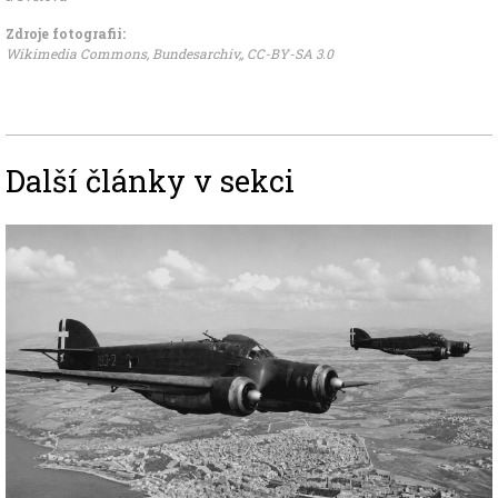
Zdroje fotografii:
Wikimedia Commons, Bundesarchiv,
,
CC-BY-SA 3.0
Další články v sekci
Image