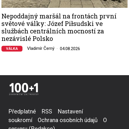
Nepoddajný maršál na frontách první
světové války: Józef Piłsudski ve
službách centrálních mocností za
nezávislé Polsko
Vladimír Černý
04.08.2026
VÁLKA
Předplatné
RSS
Nastavení
soukromí
Ochrana osobních údajů
O
serveru (Redakce)