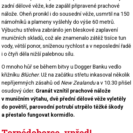
zadní dělové věže, kde zapálil připravené prachové
nálože. Oheň pronikl i do sousední věže, usmrtil na 150
námořníků a plameny vyšlehly do výše 60 metrů.
Výbuchu střeliva zabránilo jen bleskové zaplavení
muničních skladů, což ale znamenalo zátěž tisíce tun
vody, větší ponor, sníženou rychlost a v neposlední řadě
i o čtyři děla nižší palebnou sílu.
O mnoho hůř se během bitvy u Dogger Banku vedlo
křižníku
Blücher
. Už na začátku střetu inkasoval několik
nepříjemných zásahů od
New Zealandu
a v 10.30 přišel
osudový úder.
Granát vznítil prachové nálože
v muničním výtahu, dvě přední dělové věže vyletěly
do povětří, parovodní potrubí utrpělo těžké škody
a přestalo fungovat kormidlo.
Torpédoborce, vpřed!