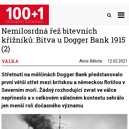
Přejít
k
hlavnímu
obsahu
Nemilosrdná řež bitevních
křižníků: Bitva u Dogger Bank 1915
(2)
VÁLKA
Alois Bělota
12.02.2021
Střetnutí na mělčinách Dogger Bank představovalo
první větší střet mezi britskou a německou flotilou v
Severním moři. Žádný rozhodující zvrat ve válce
nepřineslo a v celkovém válečném kontextu sehrálo
jen menší roli dočasného významu