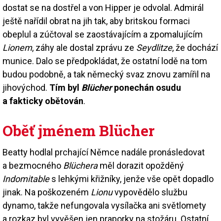
dostat se na dostřel a von Hipper je odvolal. Admirál
ještě nařídil obrat na jih tak, aby britskou formaci
obeplul a zúčtoval se zaostávajícím a zpomalujícím
Lionem
, záhy ale dostal zprávu ze
Seydlitze
, že dochází
munice. Dalo se předpokládat, že ostatní lodě na tom
budou podobně, a tak německý svaz znovu zamířil na
jihovýchod.
Tím byl
Blücher
ponechán osudu
a fakticky obětován
.
Oběť jménem Blücher
Beatty hodlal prchající Němce nadále pronásledovat
a bezmocného
Blüchera
měl dorazit opožděný
Indomitable
s lehkými křižníky, jenže vše opět dopadlo
jinak. Na poškozeném
Lionu
vypovědělo službu
dynamo, takže nefungovala vysílačka ani světlomety
a rozkaz byl vyvěšen jen praporky na stožáru. Ostatní