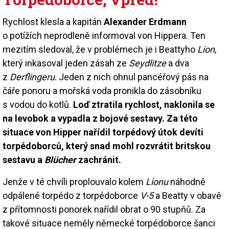
Rychlost klesla a kapitán
Alexander Erdmann
o potížích neprodleně informoval von Hippera. Ten
mezitím sledoval, že v problémech je i Beattyho
Lion
,
který inkasoval jeden zásah ze
Seydlitze
a dva
z
Derflingeru
. Jeden z nich ohnul pancéřový pás na
čáře ponoru a mořská voda pronikla do zásobníku
s vodou do kotlů.
Loď ztratila rychlost, naklonila se
na levobok a vypadla z bojové sestavy. Za této
situace von Hipper nařídil torpédový útok devíti
torpédoborců, který snad mohl rozvrátit britskou
sestavu a
Blücher
zachránit.
Jenže v té chvíli proplouvalo kolem
Lionu
náhodně
odpálené torpédo z torpédoborce
V-5
a Beatty v obavě
z přítomnosti ponorek nařídil obrat o 90 stupňů. Za
takové situace neměly německé torpédoborce šanci