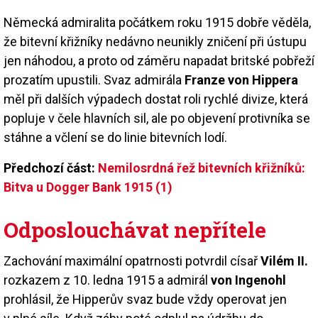
Německá admiralita počátkem roku 1915 dobře věděla,
že bitevní křižníky nedávno neunikly zničení při ústupu
jen náhodou, a proto od záměru napadat britské pobřeží
prozatím upustili. Svaz admirála
Franze von Hippera
měl při dalších výpadech dostat roli rychlé divize, která
popluje v čele hlavních sil, ale po objevení protivníka se
stáhne a včlení se do linie bitevních lodí.
Předchozí část:
Nemilosrdná řež bitevních křižníků:
Bitva u Dogger Bank 1915 (1)
Odposlouchávat nepřítele
Zachování maximální opatrnosti potvrdil císař
Vilém II.
rozkazem z 10. ledna 1915 a admirál
von Ingenohl
prohlásil, že Hipperův svaz bude vždy operovat jen