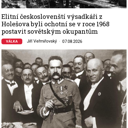
Elitní českoslovenští výsadkáři z
Holešova byli ochotní se v roce 1968
postavit sovětským okupantům
Jiří Veřmiřovský
07.08.2026
VÁLKA
Image