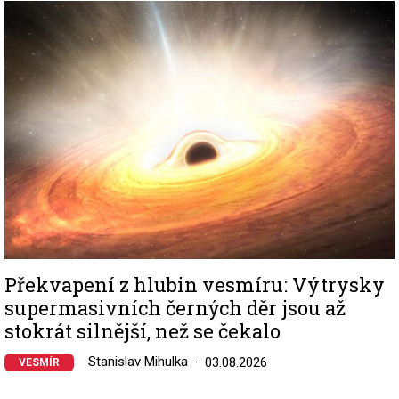
Image
Překvapení z hlubin vesmíru: Výtrysky
supermasivních černých děr jsou až
stokrát silnější, než se čekalo
Stanislav Mihulka
03.08.2026
VESMÍR