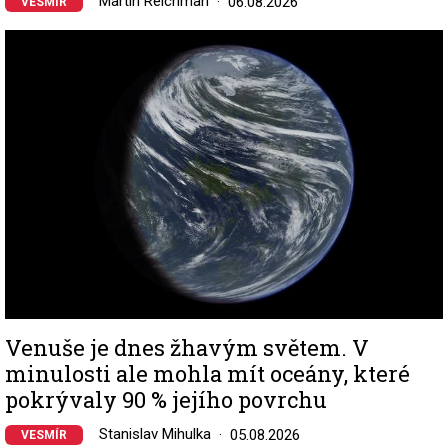
Martin Reichman
06.08.2026
VESMÍR
Image
Venuše je dnes žhavým světem. V
minulosti ale mohla mít oceány, které
pokrývaly 90 % jejího povrchu
Stanislav Mihulka
05.08.2026
VESMÍR