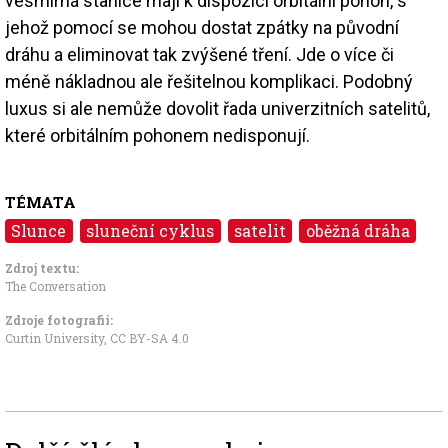
vesmírná stanice mají k dispozici orbitální pohon, s
jehož pomocí se mohou dostat zpátky na původní
dráhu a eliminovat tak zvýšené tření. Jde o více či
méně nákladnou ale řešitelnou komplikaci. Podobný
luxus si ale nemůže dovolit řada univerzitních satelitů,
které orbitálním pohonem nedisponují.
TÉMATA
Slunce
sluneční cyklus
satelit
oběžná dráha
Zdroj textu:
The Conversation
Zdroje fotografii:
Curtin University
,
CC BY-SA 4.0