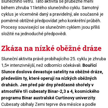
slunečního větru. Tato aktivita se průběžně mění
během zhruba 11letého slunečního cyklu. Samotný
cyklus je víceméně daný a pravidelný, ale současně je
poměrně obtížné předpovídat jeho konkrétní průběh.
Procesy související se slunečním cyklem jsou příliš
složité na jednoduché předpovědi.
Zkáza na nízké oběžné dráze
Sluneční aktivita právě probíhajícího 25. cyklu je zhruba
1,5× intenzivnější, než odborníci očekávali.
Bouřící
Slunce doslova devastuje satelity na oběžné dráze,
především ty, které operují na nízkých oběžných
drahách. Jen před pár dny předčasně shořely v
atmosféře tři cubesaty Binar-2,3 a 4, kosmického
programu Binar australské Curtinovy univerzity
.
Cubesaty obíhaly Zemi teprve dva měsíce a podle