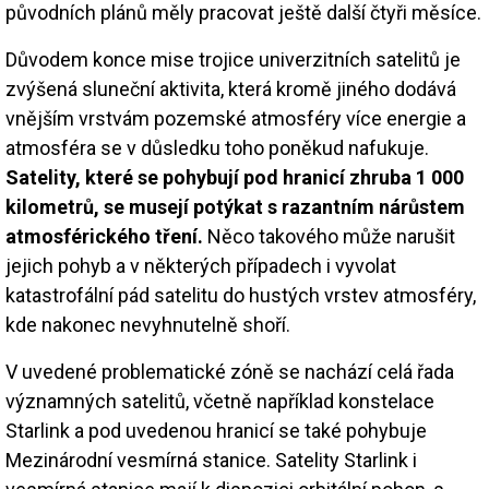
původních plánů měly pracovat ještě další čtyři měsíce.
Důvodem konce mise trojice univerzitních satelitů je
zvýšená sluneční aktivita, která kromě jiného dodává
vnějším vrstvám pozemské atmosféry více energie a
atmosféra se v důsledku toho poněkud nafukuje.
Satelity, které se pohybují pod hranicí zhruba 1 000
kilometrů, se musejí potýkat s razantním nárůstem
atmosférického tření.
Něco takového může narušit
jejich pohyb a v některých případech i vyvolat
katastrofální pád satelitu do hustých vrstev atmosféry,
kde nakonec nevyhnutelně shoří.
V uvedené problematické zóně se nachází celá řada
významných satelitů, včetně například konstelace
Starlink a pod uvedenou hranicí se také pohybuje
Mezinárodní vesmírná stanice. Satelity Starlink i