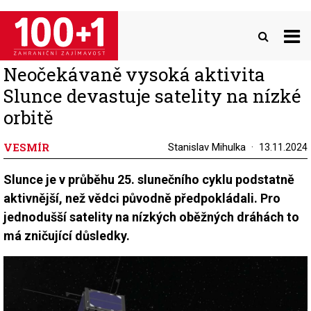
Přejít
k
hlavnímu
obsahu
Neočekávaně vysoká aktivita
Slunce devastuje satelity na nízké
orbitě
VESMÍR
Stanislav Mihulka
13.11.2024
Slunce je v průběhu 25. slunečního cyklu podstatně
aktivnější, než vědci původně předpokládali. Pro
jednodušší satelity na nízkých oběžných dráhách to
má zničující důsledky.