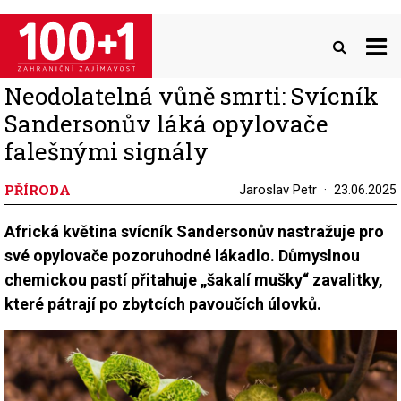
Přejít
k
hlavnímu
obsahu
Neodolatelná vůně smrti: Svícník
Sandersonův láká opylovače
falešnými signály
PŘÍRODA
Jaroslav Petr
23.06.2025
Africká květina svícník Sandersonův nastražuje pro
své opylovače pozoruhodné lákadlo. Důmyslnou
chemickou pastí přitahuje „šakalí mušky“ zavalitky,
které pátrají po zbytcích pavoučích úlovků.