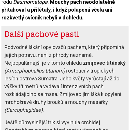
rodu
Desmometopa
.
Mouchy pach neodolatelně
přitahoval a přilétaly, i když polapená včela ani
rozkvetlý svícník nebyli v dohledu.
Další pachové pasti
Podvodné lákání opylovačů pachem, který připomíná
jejich potravu, není z přírody neznámé.
Nejpopulárnější je v tomto ohledu
zmijovec titánský
(Amorphophallus titanum)
rostoucí v tropických
lesích ostrova Sumatra. Jeho květy vyrůstají až do
výšky tří metrů a vydávají intenzivních pach
rozkládajícího se masa. Zmijovec jím láká k opylení
mrchožravé druhy brouků a mouchy masařky
(Sarcophagidae)
.
Ještě důmyslnější trik si vyvinula orchidej