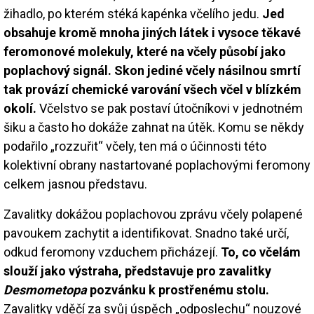
žihadlo, po kterém stéká kapénka včelího jedu.
Jed
obsahuje kromě mnoha jiných látek i vysoce těkavé
feromonové molekuly, které na včely působí jako
poplachový signál. Skon jediné včely násilnou smrtí
tak provází chemické varování všech včel v blízkém
okolí.
Včelstvo se pak postaví útočníkovi v jednotném
šiku a často ho dokáže zahnat na útěk. Komu se někdy
podařilo „rozzuřit“ včely, ten má o účinnosti této
kolektivní obrany nastartované poplachovými feromony
celkem jasnou představu.
Zavalitky dokážou poplachovou zprávu včely polapené
pavoukem zachytit a identifikovat. Snadno také určí,
odkud feromony vzduchem přicházejí.
To, co včelám
slouží jako výstraha, představuje pro zavalitky
Desmometopa
pozvánku k prostřenému stolu.
Zavalitky vděčí za svůj úspěch „odposlechu“ nouzové