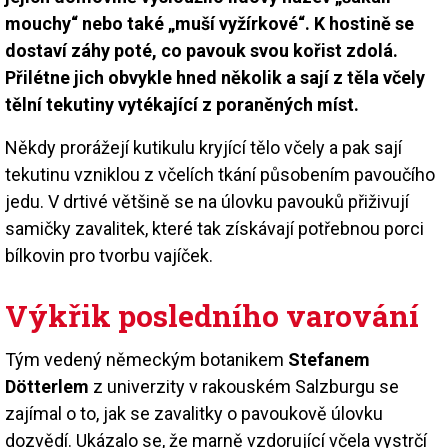
mouchy“ nebo také „muší vyžírkové“. K hostině se
dostaví záhy poté, co pavouk svou kořist zdolá.
Přilétne jich obvykle hned několik a sají z těla včely
tělní tekutiny vytékající z poraněných míst.
Někdy prorážejí kutikulu kryjící tělo včely a pak sají
tekutinu vzniklou z včelích tkání působením pavoučího
jedu. V drtivé většině se na úlovku pavouků přiživují
samičky zavalitek, které tak získávají potřebnou porci
bílkovin pro tvorbu vajíček.
Výkřik posledního varování
Tým vedený německým botanikem
Stefanem
Dötterlem
z univerzity v rakouském Salzburgu se
zajímal o to, jak se zavalitky o pavoukově úlovku
dozvědí. Ukázalo se, že marně vzdorující včela vystrčí