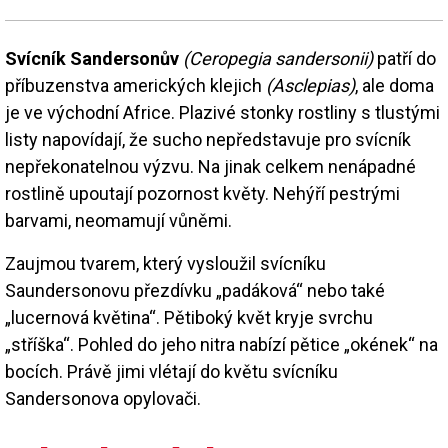
Svícník Sandersonův
(Ceropegia sandersonii)
patří do
příbuzenstva amerických klejich
(Asclepias)
, ale doma
je ve východní Africe. Plazivé stonky rostliny s tlustými
listy napovídají, že sucho nepředstavuje pro svícník
nepřekonatelnou výzvu. Na jinak celkem nenápadné
rostlině upoutají pozornost květy. Nehýří pestrými
barvami, neomamují vůněmi.
Zaujmou tvarem, který vysloužil svícníku
Saundersonovu přezdívku „padáková“ nebo také
„lucernová květina“. Pětiboký květ kryje svrchu
„stříška“. Pohled do jeho nitra nabízí pětice „okének“ na
bocích. Právě jimi vlétají do květu svícníku
Sandersonova opylovači.