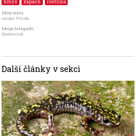
hmyz
zápach
rostlina
Zdroj textu:
časopis Příroda
Zdroje fotografii:
Shutterstock
Další články v sekci
Image