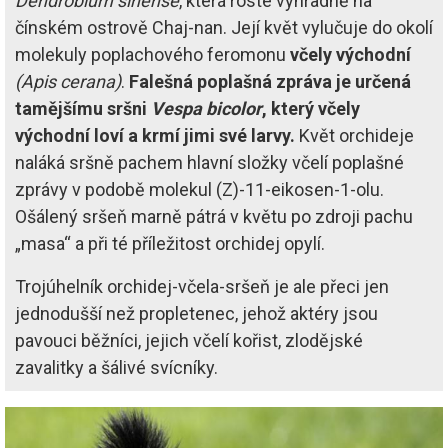
Dendrobium sinense
, která roste výhradně na
čínském ostrově Chaj-nan. Její květ vylučuje do okolí
molekuly poplachového feromonu
včely východní
(Apis cerana)
.
Falešná poplašná zpráva je určená
tamějšímu sršni
Vespa bicolor
, který včely
východní loví a krmí jimi své larvy.
Květ orchideje
naláká sršně pachem hlavní složky včelí poplašné
zprávy v podobě molekul (Z)-11-eikosen-1-olu.
Ošálený sršeň marně pátrá v květu po zdroji pachu
„masa“ a při té příležitost orchidej opylí.
Trojúhelník orchidej-včela-sršeň je ale přeci jen
jednodušší než propletenec, jehož aktéry jsou
pavouci běžníci, jejich včelí kořist, zlodějské
zavalitky a šálivé svícníky.
Image