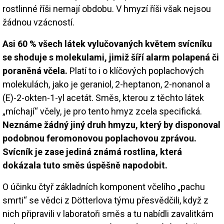
rostlinné říši nemají obdobu. V hmyzí říši však nejsou
žádnou vzácností.
Asi 60 % všech látek vylučovaných květem svícníku
se shoduje s molekulami, jimiž šíří alarm polapená či
poraněná včela.
Platí to i o klíčových poplachových
molekulách, jako je geraniol, 2-heptanon, 2-nonanol a
(E)-2-okten-1-yl acetát. Směs, kterou z těchto látek
„míchají“ včely, je pro tento hmyz zcela specifická.
Neznáme žádný jiný druh hmyzu, který by disponoval
podobnou feromonovou poplachovou zprávou.
Svícník je zase jediná známá rostlina, která
dokázala tuto směs úspěšně napodobit.
O účinku čtyř základních komponent včelího „pachu
smrti“ se vědci z Dötterlova týmu přesvědčili, když z
nich připravili v laboratoři směs a tu nabídli zavalitkám