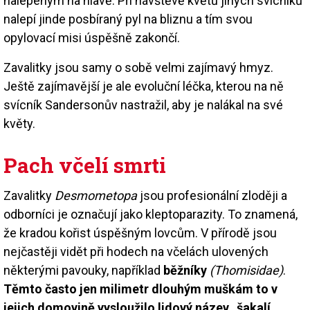
nalepeným na hlavě. Při návštěvě květů jiných svícníků
nalepí jinde posbíraný pyl na bliznu a tím svou
opylovací misi úspěšně zakončí.
Zavalitky jsou samy o sobě velmi zajímavý hmyz.
Ještě zajímavější je ale evoluční léčka, kterou na ně
svícník Sandersonův nastražil, aby je nalákal na své
květy.
Pach včelí smrti
Zavalitky
Desmometopa
jsou profesionální zloději a
odborníci je označují jako kleptoparazity. To znamená,
že kradou kořist úspěšným lovcům. V přírodě jsou
nejčastěji vidět při hodech na včelách ulovených
některými pavouky, například
běžníky
(Thomisidae)
.
Těmto často jen milimetr dlouhým muškám to v
jejich domovině vysloužilo lidový název „šakalí