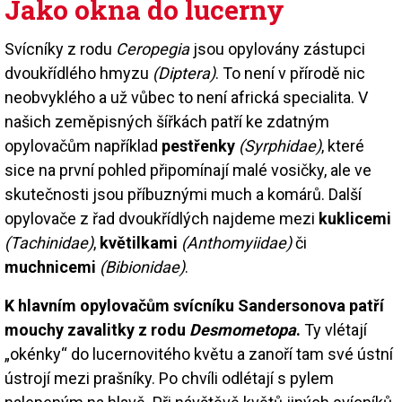
Jako okna do lucerny
Svícníky z rodu
Ceropegia
jsou opylovány zástupci
dvoukřídlého hmyzu
(Diptera)
. To není v přírodě nic
neobvyklého a už vůbec to není africká specialita. V
našich zeměpisných šířkách patří ke zdatným
opylovačům například
pestřenky
(Syrphidae)
, které
sice na první pohled připomínají malé vosičky, ale ve
skutečnosti jsou příbuznými much a komárů. Další
opylovače z řad dvoukřídlých najdeme mezi
kuklicemi
(Tachinidae)
,
květilkami
(Anthomyiidae)
či
muchnicemi
(Bibionidae)
.
K hlavním opylovačům svícníku Sandersonova patří
mouchy zavalitky z rodu
Desmometopa
.
Ty vlétají
„okénky“ do lucernovitého květu a zanoří tam své ústní
ústrojí mezi prašníky. Po chvíli odlétají s pylem