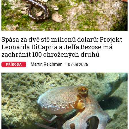
Spása za dvě stě milionů dolarů: Projekt
Leonarda DiCapria a Jeffa Bezose má
zachránit 100 ohrožených druhů
Martin Reichman
07.08.2026
PŘÍRODA
Image