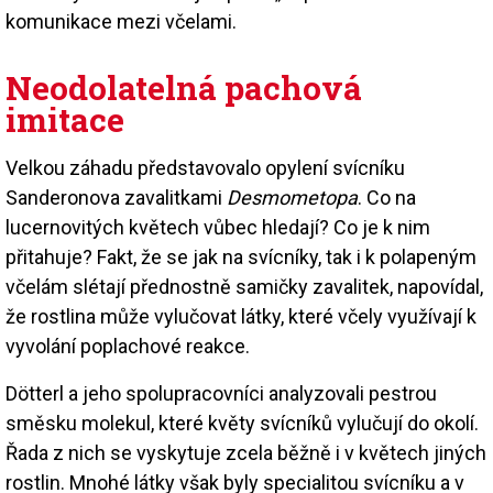
komunikace mezi včelami.
Neodolatelná pachová
imitace
Velkou záhadu představovalo opylení svícníku
Sanderonova zavalitkami
Desmometopa
. Co na
lucernovitých květech vůbec hledají? Co je k nim
přitahuje? Fakt, že se jak na svícníky, tak i k polapeným
včelám slétají přednostně samičky zavalitek, napovídal,
že rostlina může vylučovat látky, které včely využívají k
vyvolání poplachové reakce.
Dötterl a jeho spolupracovníci analyzovali pestrou
směsku molekul, které květy svícníků vylučují do okolí.
Řada z nich se vyskytuje zcela běžně i v květech jiných
rostlin. Mnohé látky však byly specialitou svícníku a v