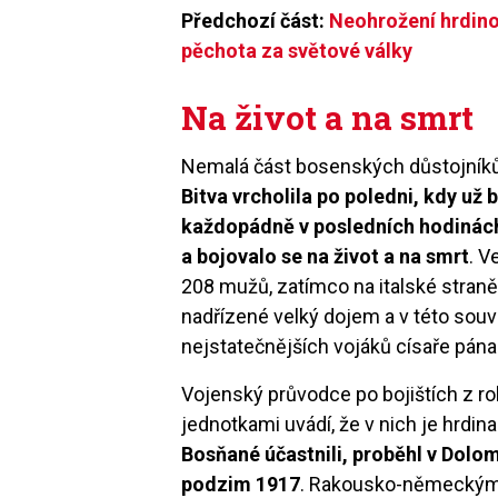
Předchozí část:
Neohrožení hrdino
pěchota za světové války
Na život a na smrt
Nemalá část bosenských důstojníků p
Bitva vrcholila po poledni, kdy už
každopádně v posledních hodinách s
a bojovalo se na život a na smrt
. V
208 mužů, zatímco na italské straně
nadřízené velký dojem a v této souv
nejstatečnějších vojáků císaře pána
Vojenský průvodce po bojištích z ro
jednotkami uvádí, že v nich je hrdin
Bosňané účastnili, proběhl v Dolo
podzim 1917
. Rakousko-německým s