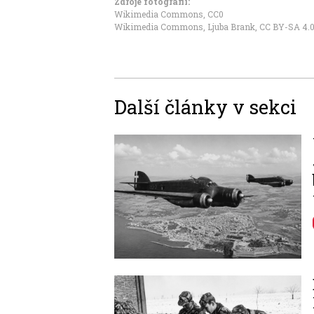
Zdroje fotografii:
Wikimedia Commons
,
CC0
Wikimedia Commons, Ljuba Brank
,
CC BY-SA 4.
Další články v sekci
Image
Image