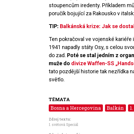
stoupencům iredenty. Příkladem m
poručík bojující za Rakousko v itals
TIP:
Balkánská krize: Jak se dost
Ten pokračoval ve vojenské kariéře 
1941 napadly státy Osy, s celou sv
do zad.
Poté se stal jedním z orga
muže do
divize Waffen-SS „Hands
tato pozdější historie tak nezřídka
světlo.
TÉMATA
Bosna a Hercegovina
Balkán
1
Zdroj textu:
I. světová Speciál