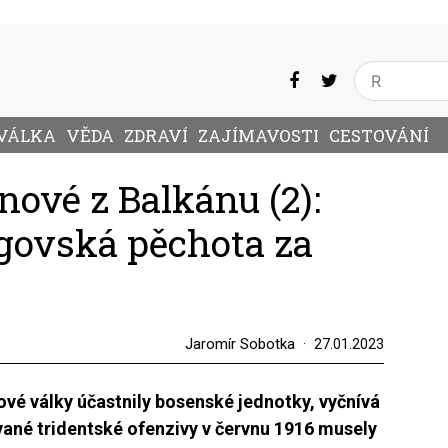
VÁLKA
VĚDA
ZDRAVÍ
ZAJÍMAVOSTI
CESTOVÁNÍ
nové z Balkánu (2):
govská pěchota za
Jaromír Sobotka
27.01.2023
tové války účastnily bosenské jednotky, vyčnívá
vané tridentské ofenzivy v červnu 1916 musely