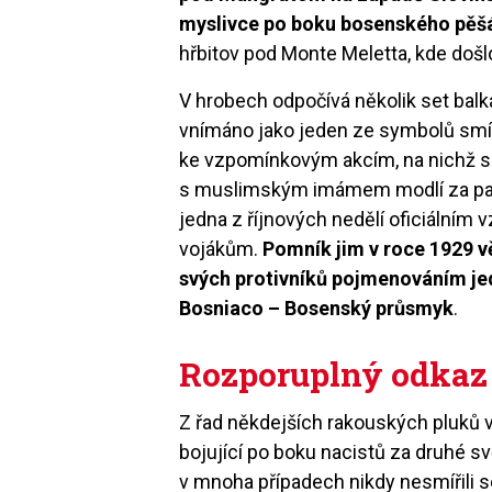
myslivce po boku bosenského pěš
hřbitov pod Monte Meletta, kde došl
V hrobech odpočívá několik set bal
vnímáno jako jeden ze symbolů smíř
ke vzpomínkovým akcím, na nichž se
s muslimským imámem modlí za padl
jedna z říjnových nedělí oficiál
vojákům.
Pomník jim v roce 1929 vě
svých protivníků pojmenováním j
Bosniaco – Bosenský průsmyk
.
Rozporuplný odkaz
Z řad někdejších rakouských pluků 
bojující po boku nacistů za druhé s
v mnoha případech nikdy nesmířili s