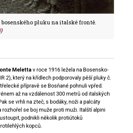
i bosenského pluku na italské frontě.
0
)
onte Meletta
v roce 1916 ležela na Bosensko-
 2), který na křídlech podporovaly pěší pluky č.
střelecké přípravě se Bosňané pohnuli vpřed.
terénem až na vzdálenost 300 metrů od italských
 Pak se vrhli na zteč, s bodáky, noži a palcáty
rozhořel se boj muže proti muži. Italští alpini
 ustoupit, podnikli několik protiútoků
otilehlých kopců.