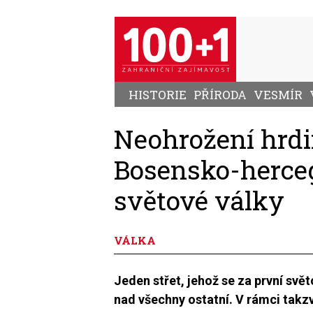
Přejít
k
hlavnímu
obsahu
HISTORIE
PŘÍRODA
VESMÍR
Neohrožení hrdi
Bosensko-herce
světové války
VÁLKA
Jeden střet, jehož se za první svě
nad všechny ostatní. V rámci takz