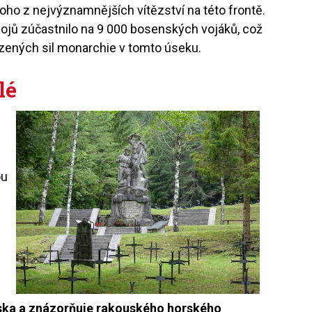
oho z nejvýznamnějších vítězství na této frontě.
bojů zúčastnilo na 9 000 bosenských vojáků, což
zených sil monarchie v tomto úseku.
lé
ou
u
ka a znázorňuje rakouského horského