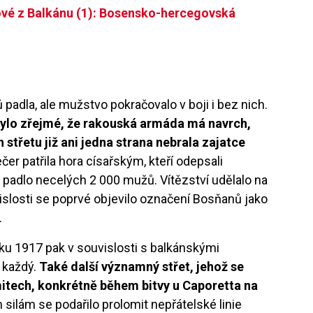
vé z Balkánu (1): Bosensko-hercegovská
adla, ale mužstvo pokračovalo v boji i bez nich.
 bylo zřejmé, že rakouská armáda má navrch,
třetu již ani jedna strana nebrala zajatce
ečer patřila hora císařským, kteří odepsali
 padlo necelých 2 000 mužů. Vítězství udělalo na
islosti se poprvé objevilo označení Bosňanů jako
.
ku 1917 pak v souvislosti s balkánskými
a každý.
Také další významný střet, jehož se
mitech, konkrétně během bitvy u Caporetta na
ilám se podařilo prolomit nepřátelské linie