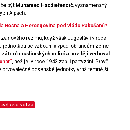
ůže být
Muhamed Hadžiefendić
, vyznamenaný
kých Alpách.
ala Bosna a Hercegovina pod vládu Rakušanů?
i za nového režimu, když však Jugoslávii v roce
ou jednotkou se vzbouřil a vpadl obráncům země
nizátorů muslimských milicí a později verboval
char“
, než jej v roce 1943 zabili partyzáni. Právě
 na prvoválečné bosenské jednotky vrhá temnější
. světová válka