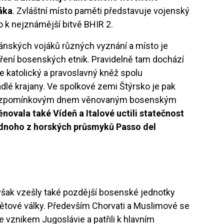
áka
. Zvláštní místo paměti představuje vojenský
o k nejznámější bitvě BHIR 2.
kánských vojáků různých vyznání a místo je
ení bosenských etnik. Pravidelně tam dochází
 katolický a pravoslavný kněž spolu
é krajany. Ve spolkové zemi Štýrsko je pak
ním vzpomínkovým dnem věnovaným bosenským
novala také Vídeň a Italové uctili statečnost
ednoho z horských průsmyků Passo del
však vzešly také pozdější bosenské jednotky
větové války. Především Chorvati a Muslimové se
e vznikem Jugoslávie a patřili k hlavním