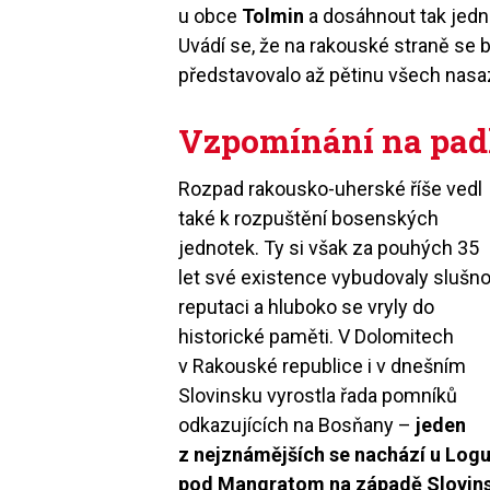
u obce
Tolmin
a dosáhnout tak jedn
Uvádí se, že na rakouské straně se 
představovalo až pětinu všech nasa
Vzpomínání na pad
Rozpad rakousko-uherské říše vedl
také k rozpuštění bosenských
jednotek. Ty si však za pouhých 35
let své existence vybudovaly slušn
reputaci a hluboko se vryly do
historické paměti. V Dolomitech
v Rakouské republice i v dnešním
Slovinsku vyrostla řada pomníků
odkazujících na Bosňany –
jeden
z nejznámějších se nachází u Log
pod Mangratom na západě Slovins