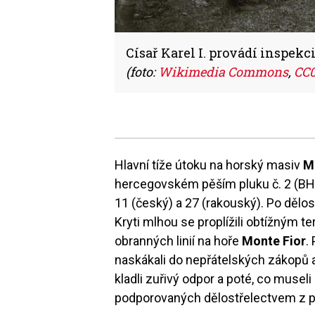
Císař Karel I. provádí inspekc
(foto:
Wikimedia Commons
,
CC
Hlavní tíže útoku na horský masiv
M
hercegovském pěším pluku č. 2 (BHIR
11 (český) a 27 (rakouský). Po dělo
Kryti mlhou se proplížili obtížným 
obranných linií na hoře
Monte Fior
.
naskákali do nepřátelských zákopů a 
kladli zuřivý odpor a poté, co museli
podporovaných dělostřelectvem z pr