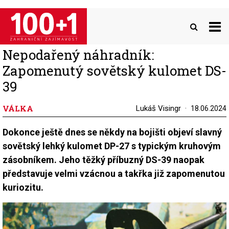
Přejít
k
hlavnímu
obsahu
Nepodařený náhradník:
Zapomenutý sovětský kulomet DS-
39
VÁLKA
Lukáš Visingr
18.06.2024
Dokonce ještě dnes se někdy na bojišti objeví slavný
sovětský lehký kulomet DP-27 s typickým kruhovým
zásobníkem. Jeho těžký příbuzný DS-39 naopak
představuje velmi vzácnou a takřka již zapomenutou
kuriozitu.