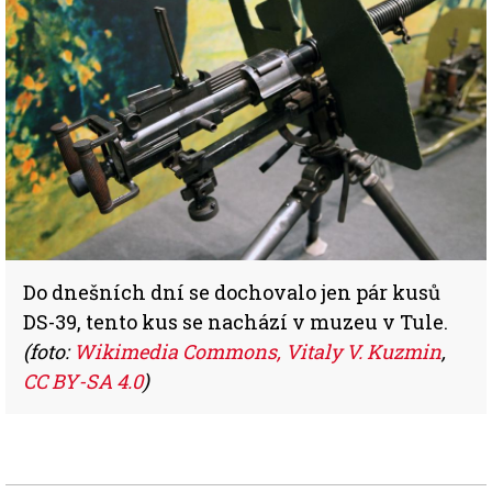
Do dnešních dní se dochovalo jen pár kusů
DS-39, tento kus se nachází v muzeu v Tule.
(foto:
Wikimedia Commons, Vitaly V. Kuzmin
,
CC BY-SA 4.0
)