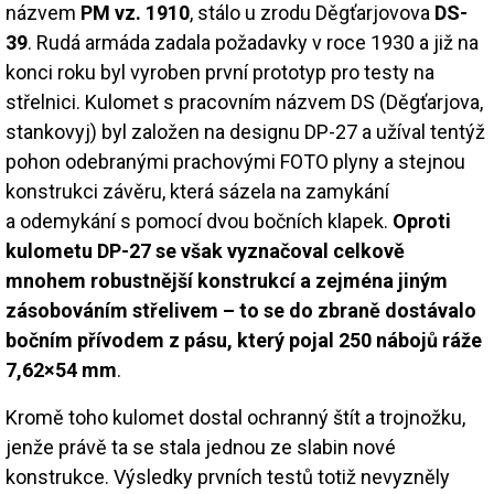
názvem
PM vz. 1910
, stálo u zrodu Děgťarjovova
DS-
39
. Rudá armáda zadala požadavky v roce 1930 a již na
konci roku byl vyroben první prototyp pro testy na
střelnici. Kulomet s pracovním názvem DS (Děgťarjova,
stankovyj) byl založen na designu DP-27 a užíval tentýž
pohon odebranými prachovými FOTO plyny a stejnou
konstrukci závěru, která sázela na zamykání
a odemykání s pomocí dvou bočních klapek.
Oproti
kulometu DP-27 se však vyznačoval celkově
mnohem robustnější konstrukcí a zejména jiným
zásobováním střelivem – to se do zbraně dostávalo
bočním přívodem z pásu, který pojal 250 nábojů ráže
7,62×54 mm
.
Kromě toho kulomet dostal ochranný štít a trojnožku,
jenže právě ta se stala jednou ze slabin nové
konstrukce. Výsledky prvních testů totiž nevyzněly