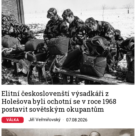
Image
Elitní českoslovenští výsadkáři z
Holešova byli ochotní se v roce 1968
postavit sovětským okupantům
Jiří Veřmiřovský
07.08.2026
VÁLKA
Image