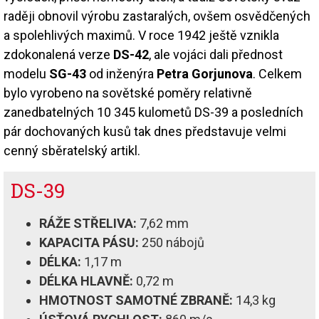
raději obnovil výrobu zastaralých, ovšem osvědčených
a spolehlivých maximů. V roce 1942 ještě vznikla
zdokonalená verze
DS-42
, ale vojáci dali přednost
modelu
SG-43
od inženýra
Petra Gorjunova
. Celkem
bylo vyrobeno na sovětské poměry relativně
zanedbatelných 10 345 kulometů DS-39 a posledních
pár dochovaných kusů tak dnes představuje velmi
cenný sběratelský artikl.
DS-39
RÁŽE STŘELIVA:
7,62 mm
KAPACITA PÁSU:
250 nábojů
DÉLKA:
1,17 m
DÉLKA HLAVNĚ:
0,72 m
HMOTNOST SAMOTNÉ ZBRANĚ:
14,3 kg