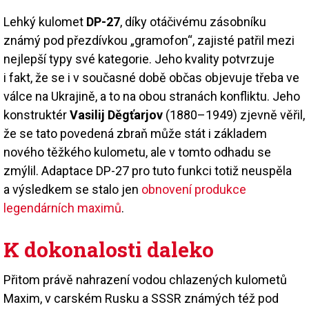
Lehký kulomet
DP-27
, díky otáčivému zásobníku
známý pod přezdívkou „gramofon“, zajisté patřil mezi
nejlepší typy své kategorie. Jeho kvality potvrzuje
i fakt, že se i v současné době občas objevuje třeba ve
válce na Ukrajině, a to na obou stranách konfliktu. Jeho
konstruktér
Vasilij Děgťarjov
(1880–1949) zjevně věřil,
že se tato povedená zbraň může stát i základem
nového těžkého kulometu, ale v tomto odhadu se
zmýlil. Adaptace DP-27 pro tuto funkci totiž neuspěla
a výsledkem se stalo jen
obnovení produkce
legendárních maximů
.
K dokonalosti daleko
Přitom právě nahrazení vodou chlazených kulometů
Maxim, v carském Rusku a SSSR známých též pod