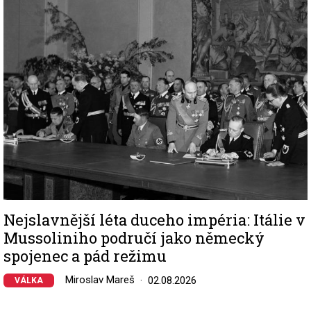
Image
Nejslavnější léta duceho impéria: Itálie v
Mussoliniho područí jako německý
spojenec a pád režimu
Miroslav Mareš
02.08.2026
VÁLKA