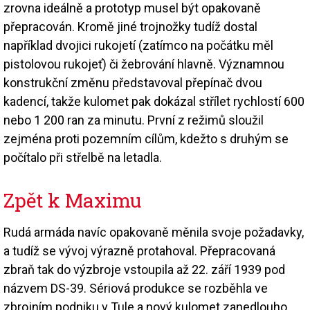
zrovna ideálně a prototyp musel být opakovaně
přepracován. Kromě jiné trojnožky tudíž dostal
například dvojici rukojetí (zatímco na počátku měl
pistolovou rukojeť) či žebrování hlavně. Významnou
konstrukční změnu představoval přepínač dvou
kadencí, takže kulomet pak dokázal střílet rychlostí 600
nebo 1 200 ran za minutu. První z režimů sloužil
zejména proti pozemním cílům, kdežto s druhým se
počítalo při střelbě na letadla.
Zpět k Maximu
Rudá armáda navíc opakovaně měnila svoje požadavky,
a tudíž se vývoj výrazně protahoval. Přepracovaná
zbraň tak do výzbroje vstoupila až 22. září 1939 pod
názvem DS-39. Sériová produkce se rozběhla ve
zbrojním podniku v Tule a nový kulomet zanedlouho