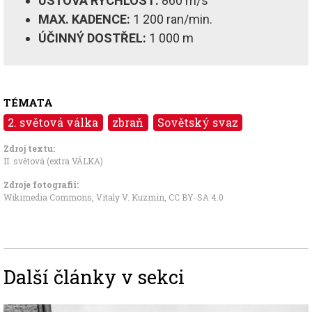
ÚSŤOVÁ RYCHLOST:
860 m/s
MAX. KADENCE:
1 200 ran/min.
ÚČINNÝ DOSTŘEL:
1 000 m
TÉMATA
2. světová válka
zbraň
Sovětský svaz
Zdroj textu:
II. světová (extra VÁLKA)
Zdroje fotografii:
Wikimedia Commons, Vitaly V. Kuzmin
,
CC BY-SA 4.0
Další články v sekci