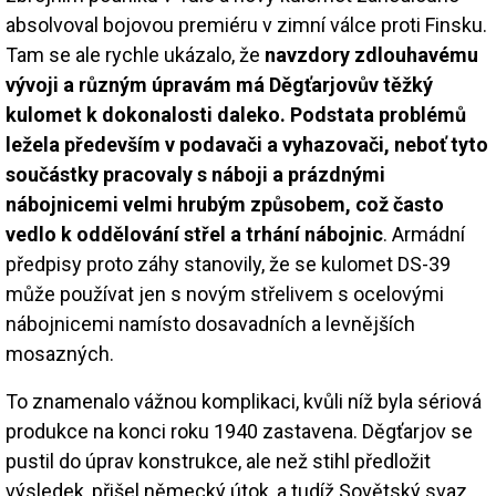
absolvoval bojovou premiéru v zimní válce proti Finsku.
Tam se ale rychle ukázalo, že
navzdory zdlouhavému
vývoji a různým úpravám má Děgťarjovův těžký
kulomet k dokonalosti daleko. Podstata problémů
ležela především v podavači a vyhazovači, neboť tyto
součástky pracovaly s náboji a prázdnými
nábojnicemi velmi hrubým způsobem, což často
vedlo k oddělování střel a trhání nábojnic
. Armádní
předpisy proto záhy stanovily, že se kulomet DS-39
může používat jen s novým střelivem s ocelovými
nábojnicemi namísto dosavadních a levnějších
mosazných.
To znamenalo vážnou komplikaci, kvůli níž byla sériová
produkce na konci roku 1940 zastavena. Děgťarjov se
pustil do úprav konstrukce, ale než stihl předložit
výsledek, přišel německý útok, a tudíž Sovětský svaz