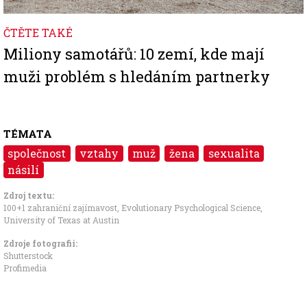
ČTĚTE TAKÉ
Miliony samotářů: 10 zemí, kde mají
muži problém s hledáním partnerky
TÉMATA
společnost
vztahy
muž
žena
sexualita
násilí
Zdroj textu:
100+1 zahraniční zajímavost
,
Evolutionary Psychological Science
,
University of Texas at Austin
Zdroje fotografii:
Shutterstock
Profimedia