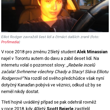
Elliot Rodger zavraždil šest lidí a čtrnáct dalších zranil (foto:
Profimedia
)
V roce 2018 pro změnu 25letý student
Alek Minassian
najel v Torontu autem do davu a zabil deset lidí. Na
internetu volal o pozornost slovy:
„Rebelie incelů
začala! Svrhneme všechny Chady a Stacy! Sláva Elliotu
Rodgerovi!“
Na rozdíl od svého předchůdce však nyní
dotyčný Kanaďan pobývá ve věznici, odkud už by se
neměl nikdy dostat.
Třetí hojně uváděný případ se pak odehrál rovněž
v roce 2018, kdy 40letý
Scott Beierle
zastřelil