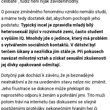
celibate“, tudíž není nijak záviděníhodný.
O povaze zmíněného fenoménu vzniklo nemálo studií,
a máme tedy dostatek dat, abychom pochopili jeho
podstatu:
Typický incel je zpravidla mladý bílý
heterosexuál žijící v rozvinuté zemi, často student
s vyšším IQ. Mnohdy jde o jedince, který má problém
s vytvářením sociálních kontaktů. V dětství byl
terčem šikany a nezřídka jím stále je. Při pokusech
navázat milostný vztah a získat sexuální zkušenosti
jej dívky opakovaně odmítají.
Dotyčný pak dochází k závěru, že je beznadějně
neatraktivní a že na uvedeném stavu nelze nic změnit.
Jeho frustrace se dokonce může překlopit do
naprostého odporu k ženám a pohrdání jimi. Tito muži
potom tráví na internetu čas diskusemi se stejně
postiženými protějšky, nekonečným hraním her či