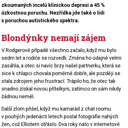
zkoumaných incelů klinickou depresi a 45 %
úzkostnou poruchu. Nezřídka jde také o lidi
s poruchou autistického spektra.
Blondýnky nemají zájem
V Rodgerově případě všechno začalo, když mu bylo
sedm let a rodiče se rozvedli. Změna ho údajně velmi
zasáhla, a otec si navíc brzy našel partnerku, která se
sice k chlapci chovala poměrně dobře, ale později se
stala zdrojem jeho frustrací. Trápilo ho, že otec tak
snadno získal novou přítelkyni, zatímco on sám nikdy
žádnou neměl.
Další zlom přišel, když mu kamarád z chat roomu
v pouhých jedenácti letech poslal fotografie nahých
žen, což Elliotem otřáslo. Dva roky nato v internetové