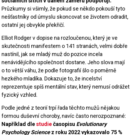
sociálních sítích v daném záměru podporují.
Průzkumy si všimly, že pokud se někdo pokouší tyto
nešťastníky od úmyslu skoncovat se životem odradit,
ostatní jej obvykle překřičí.
Elliot Rodger v dopise na rozloučenou, který je ve
skutečnosti manifestem o 141 stranách, velmi dobře
nastínil, jak se mladý muž do pozice incela
nenávidějícího společnost dostane. Jeho slova mají
o to větší váhu, že podle fotografií šlo o poměrně
hezkého mladíka. Dokazuje to, že incelství
reprezentuje spíš mentální stav, který nemusí odrážet
fyzický vzhled.
Podle jedné z teorií trpí řada těchto mužů nějakou
formou duševní choroby, navíc často nerozpoznané:
Například dle
studie
časopisu
Evolutionary
Psychology Science
z roku 2022 vykazovalo 75 %