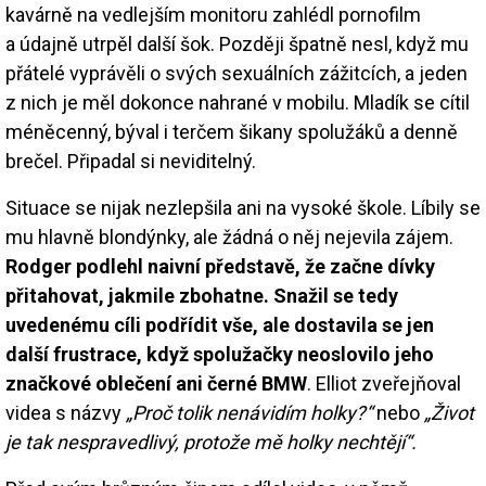
kavárně na vedlejším monitoru zahlédl pornofilm
a údajně utrpěl další šok. Později špatně nesl, když mu
přátelé vyprávěli o svých sexuálních zážitcích, a jeden
z nich je měl dokonce nahrané v mobilu. Mladík se cítil
méněcenný, býval i terčem šikany spolužáků a denně
brečel. Připadal si neviditelný.
Situace se nijak nezlepšila ani na vysoké škole. Líbily se
mu hlavně blondýnky, ale žádná o něj nejevila zájem.
Rodger podlehl naivní představě, že začne dívky
přitahovat, jakmile zbohatne. Snažil se tedy
uvedenému cíli podřídit vše, ale dostavila se jen
další frustrace, když spolužačky neoslovilo jeho
značkové oblečení ani černé BMW
. Elliot zveřejňoval
videa s názvy
„Proč tolik nenávidím holky?“
nebo
„Život
je tak nespravedlivý, protože mě holky nechtějí“.