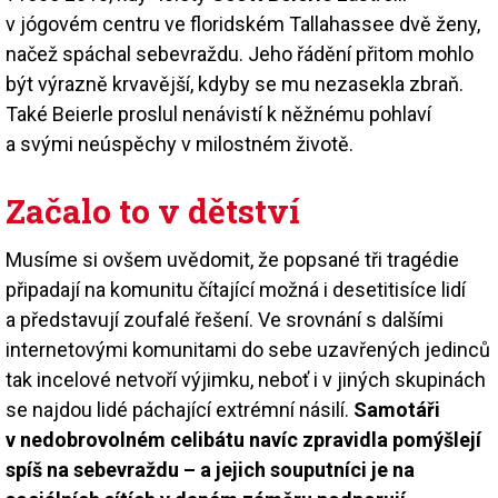
v jógovém centru ve floridském Tallahassee dvě ženy,
načež spáchal sebevraždu. Jeho řádění přitom mohlo
být výrazně krvavější, kdyby se mu nezasekla zbraň.
Také Beierle proslul nenávistí k něžnému pohlaví
a svými neúspěchy v milostném životě.
Začalo to v dětství
Musíme si ovšem uvědomit, že popsané tři tragédie
připadají na komunitu čítající možná i desetitisíce lidí
a představují zoufalé řešení. Ve srovnání s dalšími
internetovými komunitami do sebe uzavřených jedinců
tak incelové netvoří výjimku, neboť i v jiných skupinách
se najdou lidé páchající extrémní násilí.
Samotáři
v nedobrovolném celibátu navíc zpravidla pomýšlejí
spíš na sebevraždu – a jejich souputníci je na