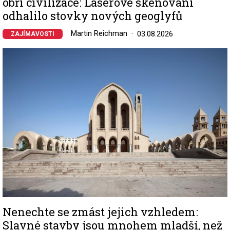
obří civilizace: Laserové skenování
odhalilo stovky nových geoglyfů
Martin Reichman
03.08.2026
ZAJÍMAVOSTI
Image
Nenechte se zmást jejich vzhledem:
Slavné stavby jsou mnohem mladší, než