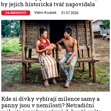
by jejich historická tvář napovídala
Vilém Koubek
31.07.2026
ZAJÍMAVOSTI
Image
Kde si dívky vybírají milence samy a
panny jsou v nemilosti? Netradiční