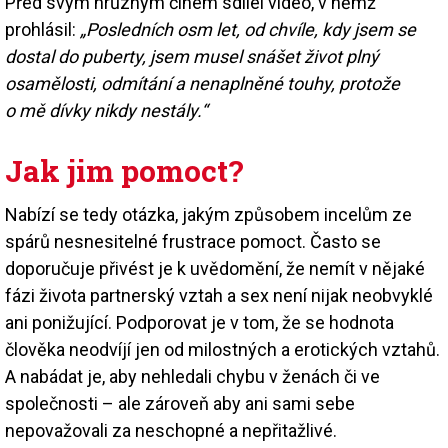
Před svým hrůzným činem sdílel video, v němž
prohlásil:
„Posledních osm let, od chvíle, kdy jsem se
dostal do puberty, jsem musel snášet život plný
osamělosti, odmítání a nenaplněné touhy, protože
o mě dívky nikdy nestály.“
Jak jim pomoct?
Nabízí se tedy otázka, jakým způsobem incelům ze
spárů nesnesitelné frustrace pomoct. Často se
doporučuje přivést je k uvědomění, že nemít v nějaké
fázi života partnerský vztah a sex není nijak neobvyklé
ani ponižující. Podporovat je v tom, že se hodnota
člověka neodvíjí jen od milostných a erotických vztahů.
A nabádat je, aby nehledali chybu v ženách či ve
společnosti – ale zároveň aby ani sami sebe
nepovažovali za neschopné a nepřitažlivé.