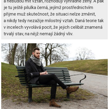
a nebudou mít vztah, rozhodují výhradně ženy. A pak
je tu ještě pilulka černá, jejímž prostřednictvím
přijme muž skutečnost, že situaci nelze změnit,
a nikdy tedy nezažije milostný vztah. Daná teorie tak
v incelech vyvolává pocit, že jejich celibát znamená
trvalý stav, na nějž nemají žádný vliv.
Image