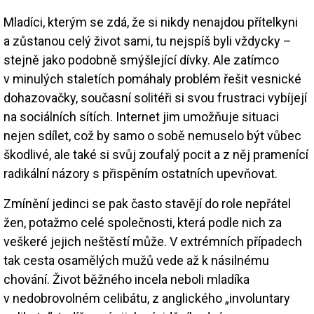
Mladíci, kterým se zdá, že si nikdy nenajdou přítelkyni
a zůstanou celý život sami, tu nejspíš byli vždycky –
stejně jako podobně smýšlející dívky. Ale zatímco
v minulých staletích pomáhaly problém řešit vesnické
dohazovačky, současní solitéři si svou frustraci vybíjejí
na sociálních sítích. Internet jim umožňuje situaci
nejen sdílet, což by samo o sobě nemuselo být vůbec
škodlivé, ale také si svůj zoufalý pocit a z něj pramenící
radikální názory s přispěním ostatních upevňovat.
Zmínění jedinci se pak často stavějí do role nepřátel
žen, potažmo celé společnosti, která podle nich za
veškeré jejich neštěstí může. V extrémních případech
tak cesta osamělých mužů vede až k násilnému
chování. Život běžného incela neboli mladíka
v nedobrovolném celibátu, z anglického „involuntary