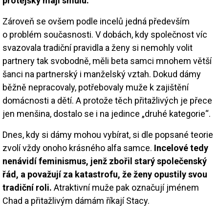
protějšky mají smůlu.
Zároveň se ovšem podle incelů jedná především
o problém současnosti. V dobách, kdy společnost víc
svazovala tradiční pravidla a ženy si nemohly volit
partnery tak svobodně, měli beta samci mnohem větší
šanci na partnerský i manželský vztah. Dokud dámy
běžně nepracovaly, potřebovaly muže k zajištění
domácnosti a dětí. A protože těch přitažlivých je přece
jen menšina, dostalo se i na jedince „druhé kategorie“.
Dnes, kdy si dámy mohou vybírat, si dle popsané teorie
zvolí vždy onoho krásného alfa samce.
Incelové tedy
nenávidí feminismus, jenž zbořil starý společenský
řád, a považují za katastrofu, že ženy opustily svou
tradiční roli.
Atraktivní muže pak označují jménem
Chad a přitažlivým dámám říkají Stacy.