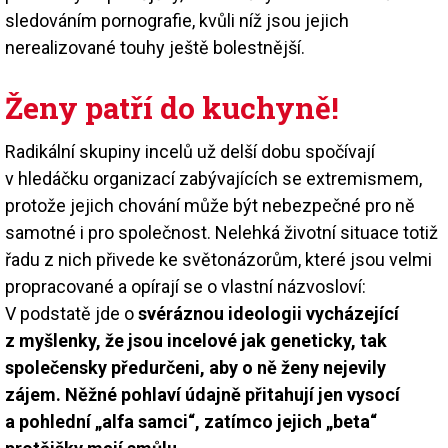
sledováním pornografie, kvůli níž jsou jejich
nerealizované touhy ještě bolestnější.
Ženy patří do kuchyně!
Radikální skupiny incelů už delší dobu spočívají
v hledáčku organizací zabývajících se extremismem,
protože jejich chování může být nebezpečné pro ně
samotné i pro společnost. Nelehká životní situace totiž
řadu z nich přivede ke světonázorům, které jsou velmi
propracované a opírají se o vlastní názvosloví:
V podstatě jde o
svéráznou ideologii vycházející
z myšlenky, že jsou incelové jak geneticky, tak
společensky předurčeni, aby o ně ženy nejevily
zájem. Něžné pohlaví údajně přitahují jen vysocí
a pohlední „alfa samci“, zatímco jejich „beta“