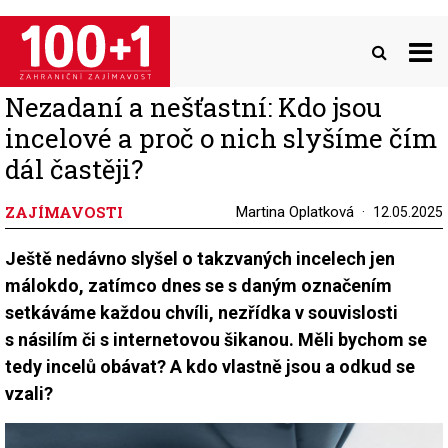
Přejít
k
hlavnímu
obsahu
Nezadaní a nešťastní: Kdo jsou
incelové a proč o nich slyšíme čím
dál častěji?
ZAJÍMAVOSTI
Martina Oplatková
12.05.2025
Ještě nedávno slyšel o takzvaných incelech jen
málokdo, zatímco dnes se s daným označením
setkáváme každou chvíli, nezřídka v souvislosti
s násilím či s internetovou šikanou. Měli bychom se
tedy incelů obávat? A kdo vlastně jsou a odkud se
vzali?