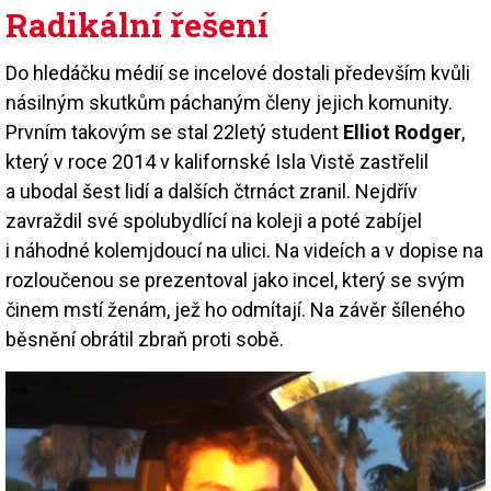
Radikální řešení
Do hledáčku médií se incelové dostali především kvůli
násilným skutkům páchaným členy jejich komunity.
Prvním takovým se stal 22letý student
Elliot Rodger
,
který v roce 2014 v kalifornské Isla Vistě zastřelil
a ubodal šest lidí a dalších čtrnáct zranil. Nejdřív
zavraždil své spolubydlící na koleji a poté zabíjel
i náhodné kolemjdoucí na ulici. Na videích a v dopise na
rozloučenou se prezentoval jako incel, který se svým
činem mstí ženám, jež ho odmítají. Na závěr šíleného
běsnění obrátil zbraň proti sobě.