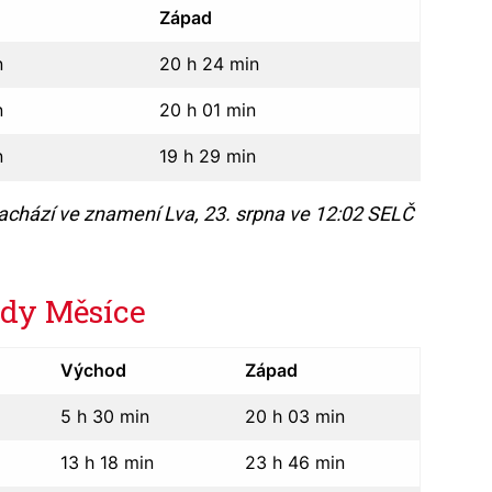
Západ
n
20 h 24 min
n
20 h 01 min
n
19 h 29 min
nachází ve znamení
Lva, 2
3. srpna ve 12:02 SELČ
ady Měsíce
Východ
Západ
5 h 30 min
20 h 03 min
13 h 18 min
23 h 46 min