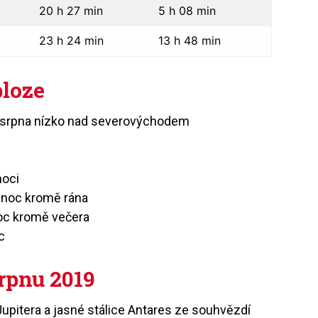
20 h 27 min
5 h 08 min
23 h 24 min
13 h 48 min
bloze
y srpna nízko nad severovýchodem
noci
u noc kromě rána
noc kromě večera
c
rpnu 2019
upitera a jasné stálice Antares ze souhvězdí