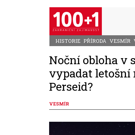
Přejít
k
hlavnímu
obsahu
HISTORIE
PŘÍRODA
VESMÍR
Noční obloha v 
vypadat letošní 
Perseid?
VESMÍR