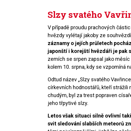
Slzy svatého Vavři
V případě proudu prachových částic 
hvězdy vylétají jakoby ze souhvězdí
záznamy o jejích průletech pochází
japonští i korejští hvězdáři je pak 
zemích se srpen zapsal jako měsíc 
kolem 10. srpna, kdy se vzpomíná n
Odtud název „Slzy svatého Vavřince“
církevních hodnostářů, kteří strážili
chudým, byl za trest popraven císař
jeho třpytivé slzy.
Letos však situaci silně ovlivní ta
svit sledování slabších meteorů 