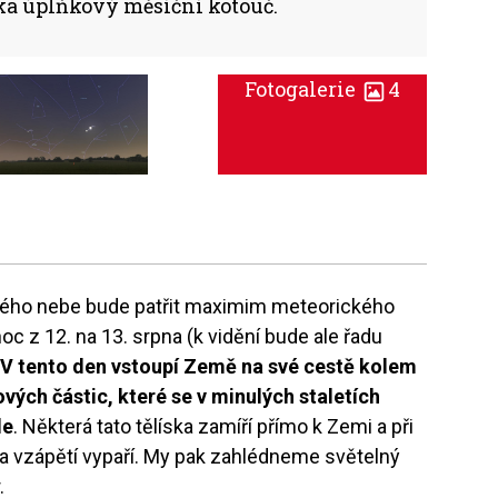
ka úplňkový měsíční kotouč.
Fotogalerie
4
ového nebe bude patřit maximim meteorického
noc z 12. na 13. srpna (k vidění bude ale řadu
.
V tento den vstoupí Země na své cestě kolem
ých částic, které se v minulých staletích
le
. Některá tato tělíska zamíří přímo k Zemi a při
 a vzápětí vypaří. My pak zahlédneme světelný
.