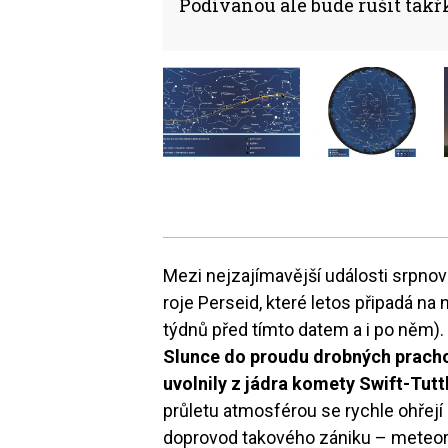
Podívanou ale bude rušit takř
Mezi nejzajímavější události srpn
roje Perseid, které letos připadá na 
týdnů před tímto datem a i po něm)
Slunce do proudu drobných prachov
uvolnily z jádra komety Swift-Tutt
průletu atmosférou se rychle ohřejí
doprovod takového zániku – meteor