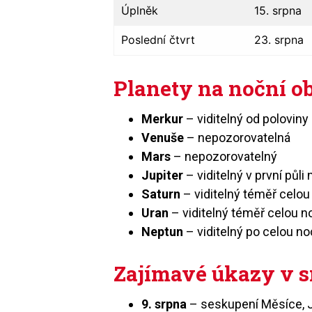
Úplněk
15. srpna
Poslední čtvrt
23. srpna
Planety na noční o
Merkur
– viditelný od polovin
Venuše
– nepozorovatelná
Mars
– nepozorovatelný
Jupiter
– viditelný v první půli 
Saturn
– viditelný téměř celo
Uran
– viditelný téměř celou 
Neptun
– viditelný po celou no
Zajímavé úkazy v s
9. srpna
– seskupení Měsíce, J