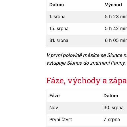
Datum
Východ
1. srpna
5 h 23 mi
15. srpna
5 h 42 mi
31. srpna
6 h 05 mi
V první polovině měsíce se Slunce 
vstupuje Slunce do znamení Panny.
Fáze, východy a záp
Fáze
Datum
Nov
30. srpna
První čtvrt
7. srpna