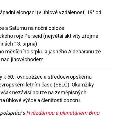
ápadní elongaci (v úhlové vzdálenosti 19° od
e a Saturnu na noční obloze
ho roje Perseid (největší aktivity zřejmě
inách 13. srpna)
ho měsíčního srpku a jasného Aldebaranu ze
i nad jihovýchodem
y k 50. rovnoběžce a středoevropskému
oevropském letním čase (SELČ). Okamžiky
 však nezávisí pouze na zeměpisných
na úhlové výšce a členitosti obzoru.
spolupráci s
Hvězdárnou a planetáriem Brno