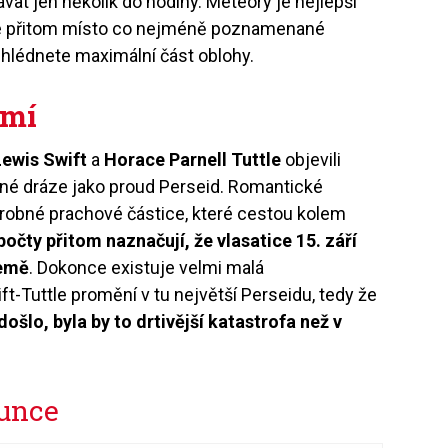
ávat jen několik do hodiny. Meteory je nejlepší
í je přitom místo co nejméně poznamenané
hlédnete maximální část oblohy.
emí
Lewis Swift
a
Horace Parnell Tuttle
objevili
jné dráze jako proud Perseid. Romantické
drobné prachové částice, které cestou kolem
očty přitom naznačují, že vlasatice 15. září
Země
. Dokonce existuje velmi malá
-Tuttle promění v tu největší Perseidu, tedy že
ošlo, byla by to drtivější katastrofa než v
unce