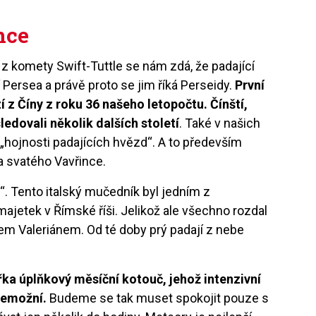
nce
z komety Swift-Tuttle se nám zdá, že padající
 Persea a právě proto se jim říká Perseidy.
První
 z Číny z roku 36 našeho letopočtu. Čínští,
sledovali několik dalších století
. Také v našich
„hojnosti padajících hvězd“. A to především
a svatého Vavřince.
. Tento italský mučedník byl jedním z
 majetek v Římské říši. Jelikož ale všechno rozdal
em Valeriánem. Od té doby prý padají z nebe
křka úplňkový měsíční kotouč, jehož intenzivní
znemožní.
Budeme se tak muset spokojit pouze s