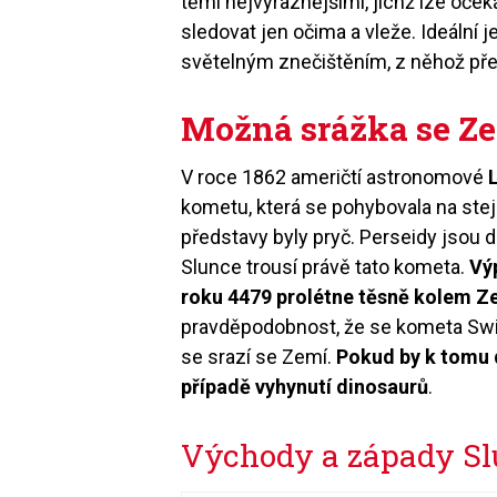
těmi nejvýraznějšími, jichž lze oček
sledovat jen očima a vleže. Ideáln
světelným znečištěním, z něhož pře
Možná srážka se Z
V roce 1862 američtí astronomové
kometu, která se pohybovala na ste
představy byly pryč. Perseidy jsou 
Slunce trousí právě tato kometa.
Výp
roku 4479 prolétne těsně kolem 
pravděpodobnost, že se kometa Swift
se srazí se Zemí.
Pokud by k tomu d
případě vyhynutí dinosaurů
.
Východy a západy Sl