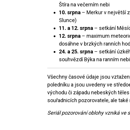
Štíra na večerním nebi
10. srpna
– Merkur v největší z
Slunce)
11. a 12. srpna
– setkání Měsíc
12. srpna
– maximum meteorické
dosáhne v brzkých ranních hod
24. a 25. srpna
– setkání úzké
souhvězdí Býka na ranním neb
Všechny časové údaje jsou vztažen
poledníku a jsou uvedeny ve střed
východu či západu nebeských těles
souřadnicích pozorovatele, ale také 
Seriál pozorování oblohy vzniká ve 