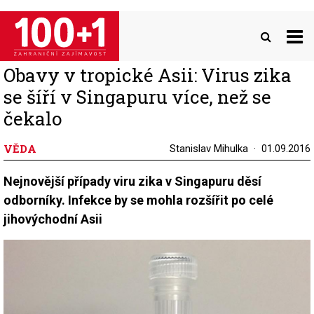
Přejít
k
hlavnímu
obsahu
Obavy v tropické Asii: Virus zika
se šíří v Singapuru více, než se
čekalo
VĚDA
Stanislav Mihulka
01.09.2016
Nejnovější případy viru zika v Singapuru děsí
odborníky. Infekce by se mohla rozšířit po celé
jihovýchodní Asii