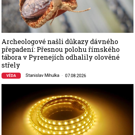
Archeologové našli důkazy dávného
přepadení: Přesnou polohu římského
tábora v Pyrenejích odhalily olověné
střely
Stanislav Mihulka
07.08.2026
VĚDA
Image