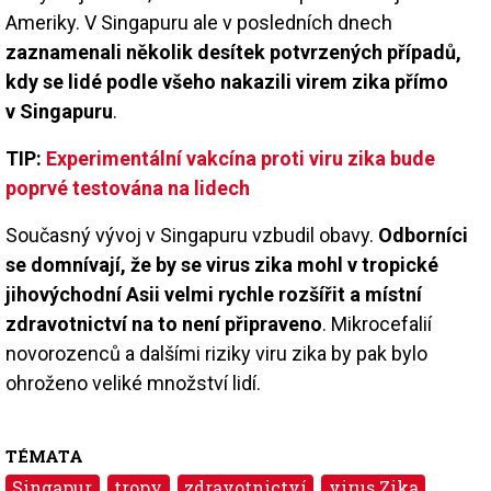
Ameriky. V Singapuru ale v posledních dnech
zaznamenali několik desítek potvrzených případů,
kdy se lidé podle všeho nakazili virem zika přímo
v Singapuru
.
TIP:
Experimentální vakcína proti viru zika bude
poprvé testována na lidech
Současný vývoj v Singapuru vzbudil obavy.
Odborníci
se domnívají, že by se virus zika mohl v tropické
jihovýchodní Asii velmi rychle rozšířit a místní
zdravotnictví na to není připraveno
. Mikrocefalií
novorozenců a dalšími riziky viru zika by pak bylo
ohroženo veliké množství lidí.
TÉMATA
Singapur
tropy
zdravotnictví
virus Zika