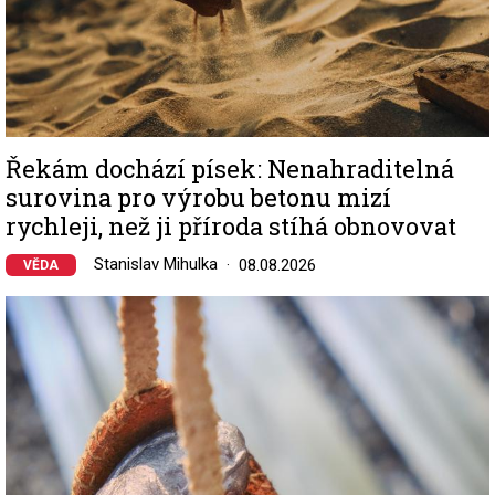
Řekám dochází písek: Nenahraditelná
surovina pro výrobu betonu mizí
rychleji, než ji příroda stíhá obnovovat
Stanislav Mihulka
08.08.2026
VĚDA
Image