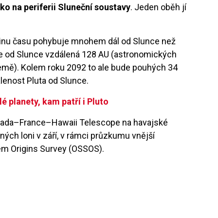
ko na periferii Sluneční soustavy
. Jeden oběh jí
inu času pohybuje mnohem dál od Slunce než
je od Slunce vzdálená 128 AU (astronomických
Země). Kolem roku 2092 to ale bude pouhých 34
lenost Pluta od Slunce.
é planety, kam patří i Pluto
anada–France–Hawaii Telescope na havajské
ých loni v září, v rámci průzkumu vnější
em Origins Survey (OSSOS).