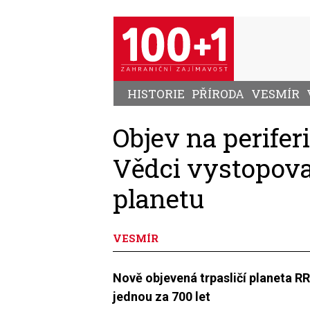
Přejít
k
hlavnímu
obsahu
HISTORIE
PŘÍRODA
VESMÍR
Objev na perifer
Vědci vystopoval
planetu
VESMÍR
Nově objevená trpasličí planeta 
jednou za 700 let