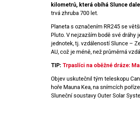
kilometrů, která obíhá Slunce dale
trvá zhruba 700 let.
Planeta s označením RR245 se větš
Pluto. V nejzazším bodě své dráhy 
jednotek, tj. vzdáleností Slunce – 
AU, což je méně, než průměrná vzdá
TIP:
Trpaslíci na oběžné dráze: Mal
Objev uskutečnil tým teleskopu C
hoře Mauna Kea, na snímcích pořízen
Sluneční soustavy Outer Solar Syst