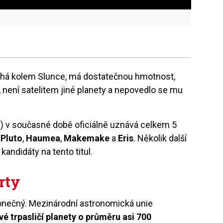
bíhá kolem Slunce, má dostatečnou hmotnost,
 není satelitem jiné planety a nepovedlo se mu
) v současné době oficiálně uznává celkem 5
,
Pluto
,
Haumea
,
Makemake
a
Eris
. Několik další
kandidáty na tento titul.
rty
konečný. Mezinárodní astronomická unie
vé trpasličí planety o průměru asi 700