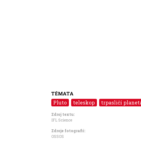
TÉMATA
Pluto
teleskop
trpasličí planet
Zdroj textu:
IFL Science
Zdroje fotografii:
OSSOS