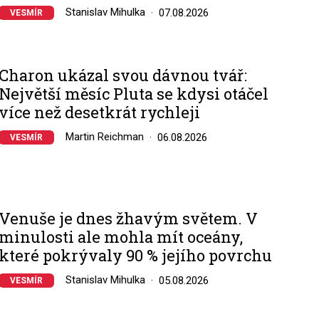
Stanislav Mihulka
07.08.2026
VESMÍR
Charon ukázal svou dávnou tvář:
Největší měsíc Pluta se kdysi otáčel
více než desetkrát rychleji
Martin Reichman
06.08.2026
VESMÍR
Venuše je dnes žhavým světem. V
minulosti ale mohla mít oceány,
které pokrývaly 90 % jejího povrchu
Stanislav Mihulka
05.08.2026
VESMÍR