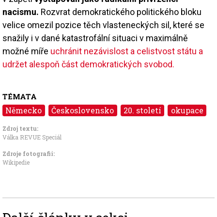
nacismu.
Rozvrat demokratického politického bloku
velice omezil pozice těch vlasteneckých sil, které se
snažily i v dané katastrofální situaci v maximálně
možné míře
uchránit nezávislost a celistvost státu a
udržet alespoň část demokratických svobod.
TÉMATA
Německo
Československo
20. století
okupace
Zdroj textu:
Válka REVUE Speciál
Zdroje fotografii:
Wikipedie