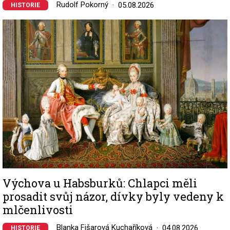
Rudolf Pokorný
05.08.2026
HISTORIE
Image
Výchova u Habsburků: Chlapci měli
prosadit svůj názor, dívky byly vedeny k
mlčenlivosti
Blanka Fišarová Kuchaříková
04.08.2026
HISTORIE