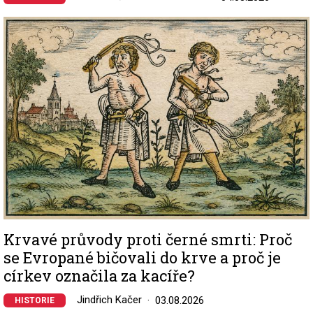
Image
Krvavé průvody proti černé smrti: Proč
se Evropané bičovali do krve a proč je
církev označila za kacíře?
Jindřich Kačer
03.08.2026
HISTORIE