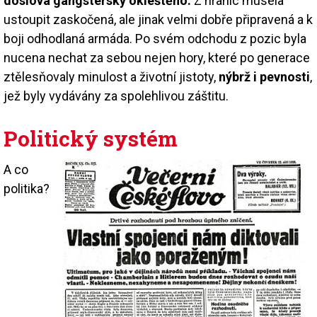
doslova gangstersky okleštěno.
Z hranic musela
ustoupit zaskočená, ale jinak velmi dobře připravená a k
boji odhodlaná armáda. Po svém odchodu z pozic byla
nucena nechat za sebou nejen hory, které po generace
ztělesňovaly minulost a životní jistoty,
nýbrž i pevnosti
,
jež byly vydávány za spolehlivou záštitu.
Politický systém
A co
politika?