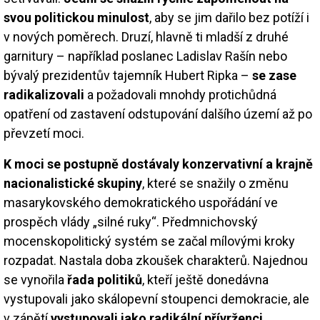
svou politickou minulost
, aby se jim dařilo bez potíží i
v nových poměrech. Druzí, hlavně ti mladší z druhé
garnitury – například poslanec Ladislav Rašín nebo
bývalý prezidentův tajemník Hubert Ripka –
se zase
radikalizovali
a požadovali mnohdy protichůdná
opatření od zastavení odstupování dalšího území až po
převzetí moci.
K moci se postupně dostávaly konzervativní a krajně
nacionalistické skupiny
, které se snažily o změnu
masarykovského demokratického uspořádání ve
prospěch vlády „silné ruky“. Předmnichovský
mocenskopolitický systém se začal mílovými kroky
rozpadat. Nastala doba zkoušek charakterů. Najednou
se vynořila
řada politiků
, kteří ještě donedávna
vystupovali jako skálopevní stoupenci demokracie, ale
v zápětí
vystupovali jako radikální přívrženci