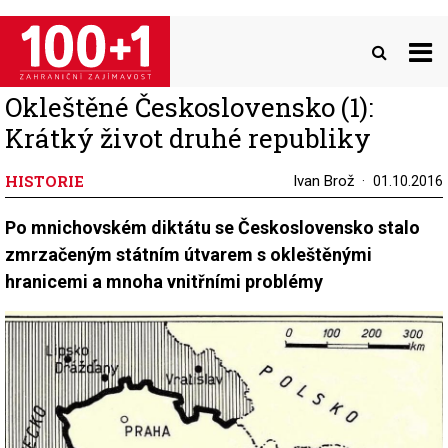
Přejít
k
hlavnímu
obsahu
Okleštěné Československo (1):
Krátký život druhé republiky
HISTORIE
Ivan Brož
01.10.2016
Po mnichovském diktátu se Československo stalo
zmrzačeným státním útvarem s okleštěnými
hranicemi a mnoha vnitřními problémy