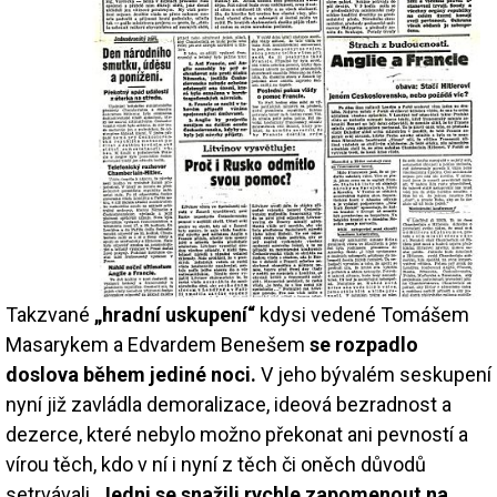
Takzvané
„hradní uskupení“
kdysi vedené Tomášem
Masarykem a Edvardem Benešem
se rozpadlo
doslova během jediné noci.
V jeho bývalém seskupení
nyní již zavládla demoralizace, ideová bezradnost a
dezerce, které nebylo možno překonat ani pevností a
vírou těch, kdo v ní i nyní z těch či oněch důvodů
setrvávali.
Jedni se snažili rychle zapomenout na