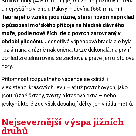
Stolové hory (459 m n. m.) jej můžeme pozorovat třeba
u nejvyššího vrcholu Pálavy – Děvína (550 m n. m.).
Teorie jeho vzniku jsou různé, starší hovoří například
o působení mořského příboje na hladině dávného
moře, podle novějších jde o povrch zarovnaný v
období pliocénu.
Jednotlivá vápencová bradla ale byla
rozlámána a různě nakloněna, takže dokonalá, na první
pohled zřetelná rovina se zachovala právě jen u Stolové
hory.
Přítomnost rozpustného vápence se odráží i
v existenci krasových jevů – ať už povrchových, jako
jsou různé škrapy, závrty a krasová okna – nebo
jeskyní, které zde však dosahují délky jen v řádu metrů.
Nejsevernější výspa jižních
druhů