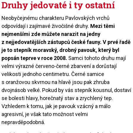
Druhy jedovaté i ty ostatní
Neobyčejnému charakteru Pavlovských vrchů
odpovídají i zajímavé živočišné druhy.
Mezi těmi
nejmenšími zde můžete narazit na jedny
z nejjedovatějších zástupců české fauny. V prvé řadě
je to stepník moravský, drobný pavouk, který byl
popsán teprve v roce 2008.
Samci tohoto druhu mají
velmi výrazné červeno-černé zbarvení a dorůstají
velikosti jednoho centimetru. Černé samice
s oranžovou skvrnou na hlavě jsou pak zhruba
dvojnásob velké. Pokud by vás stepník kousnul, dostaví
se bolesti hlavy, horečnatý stav a zrychlený tep.
Vzhledem k tomu, jak je pavouk vzácný a málo
agresivní, je však tato možnost velmi
nepravděpodobná.