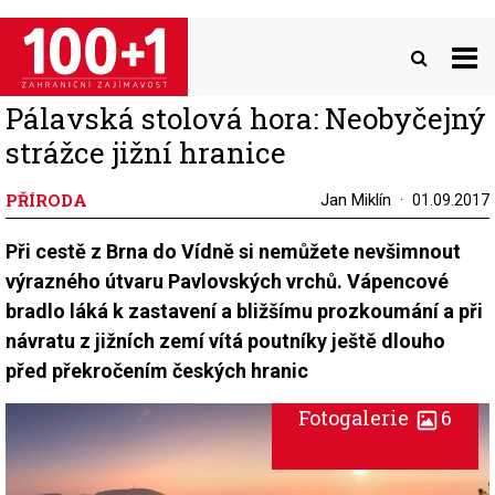
Přejít
k
hlavnímu
obsahu
Pálavská stolová hora: Neobyčejný
strážce jižní hranice
PŘÍRODA
Jan Miklín
01.09.2017
Při cestě z Brna do Vídně si nemůžete nevšimnout
výrazného útvaru Pavlovských vrchů. Vápencové
bradlo láká k zastavení a bližšímu prozkoumání a při
návratu z jižních zemí vítá poutníky ještě dlouho
před překročením českých hranic
Fotogalerie
6