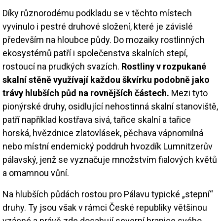
Díky různorodému podkladu se v těchto místech
vyvinulo i pestré druhové složení, které je závislé
především na hloubce půdy. Do mozaiky rostlinných
ekosystémů patří i společenstva skalních stepí,
rostoucí na prudkých svazích.
Rostliny v rozpukané
skalní stěně využívají každou škvírku podobně jako
trávy hlubších půd na rovnějších částech.
Mezi tyto
pionýrské druhy, osidlující nehostinná skalní stanoviště,
patří například kostřava sivá, tařice skalní a tařice
horská, hvězdnice zlatovlásek, pěchava vápnomilná
nebo místní endemický poddruh hvozdík Lumnitzerův
pálavský, jenž se vyznačuje množstvím fialových květů
a omamnou vůní.
Na hlubších půdách rostou pro Pálavu typické „stepní“
druhy. Ty jsou však v rámci České republiky většinou
vzácné a právě zde dosahují severní hranice svého