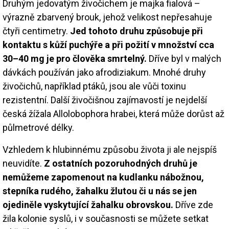
Druhým jedovatým živočichem je majka fialová –
výrazně zbarvený brouk, jehož velikost nepřesahuje
čtyři centimetry.
Jed tohoto druhu způsobuje při
kontaktu s kůží puchýře a při požití v množství cca
30–40 mg je pro člověka smrtelný.
Dříve byl v malých
dávkách používán jako afrodiziakum. Mnohé druhy
živočichů, například ptáků, jsou ale vůči toxinu
rezistentní. Další živočišnou zajímavostí je nejdelší
česká žížala Allolobophora hrabei, která může dorůst až
půlmetrové délky.
Vzhledem k hlubinnému způsobu života ji ale nejspíš
neuvidíte.
Z ostatních pozoruhodných druhů je
nemůžeme zapomenout na kudlanku nábožnou,
stepníka rudého, žahalku žlutou či u nás se jen
ojediněle vyskytující žahalku obrovskou.
Dříve zde
žila kolonie syslů, i v současnosti se můžete setkat