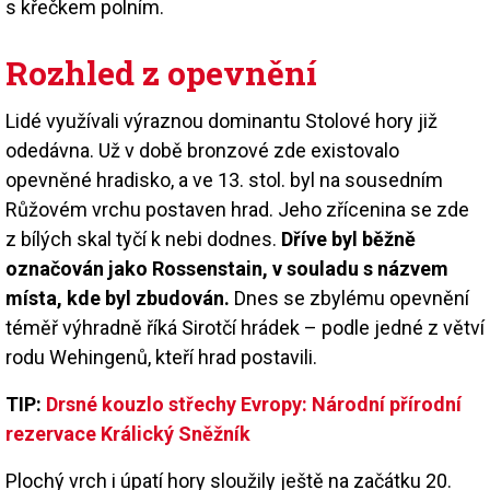
s křečkem polním.
Rozhled z opevnění
Lidé využívali výraznou dominantu Stolové hory již
odedávna. Už v době bronzové zde existovalo
opevněné hradisko, a ve 13. stol. byl na sousedním
Růžovém vrchu postaven hrad. Jeho zřícenina se zde
z bílých skal tyčí k nebi dodnes.
Dříve byl běžně
označován jako Rossenstain, v souladu s názvem
místa, kde byl zbudován.
Dnes se zbylému opevnění
téměř výhradně říká Sirotčí hrádek – podle jedné z větví
rodu Wehingenů, kteří hrad postavili.
TIP:
Drsné kouzlo střechy Evropy: Národní přírodní
rezervace Králický Sněžník
Plochý vrch i úpatí hory sloužily ještě na začátku 20.