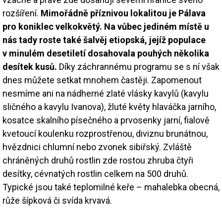
rozšíření.
Mimořádně příznivou lokalitou je Pálava
pro koniklec velkokvětý. Na vůbec jediném místě u
nás tady roste také šalvěj etiopská, jejíž populace
v minulém desetiletí dosahovala pouhých několika
desítek kusů.
Díky záchrannému programu se s ní však
dnes můžete setkat mnohem častěji. Zapomenout
nesmíme ani na nádherné zlaté vlásky kavylů (kavylu
sličného a kavylu Ivanova), žluté květy hlaváčka jarního,
kosatce skalního písečného a prvosenky jarní, fialově
kvetoucí koulenku rozprostřenou, diviznu brunátnou,
hvězdnici chlumní nebo zvonek sibiřský. Zvláště
chráněných druhů rostlin zde rostou zhruba čtyři
desítky, cévnatých rostlin celkem na 500 druhů.
Typické jsou také teplomilné keře – mahalebka obecná,
růže šípková či svída krvavá.