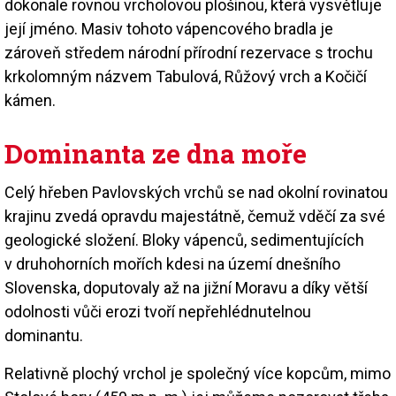
dokonale rovnou vrcholovou plošinou, která vysvětluje
její jméno. Masiv tohoto vápencového bradla je
zároveň středem národní přírodní rezervace s trochu
krkolomným názvem Tabulová, Růžový vrch a Kočičí
kámen.
Dominanta ze dna moře
Celý hřeben Pavlovských vrchů se nad okolní rovinatou
krajinu zvedá opravdu majestátně, čemuž vděčí za své
geologické složení. Bloky vápenců, sedimentujících
v druhohorních mořích kdesi na území dnešního
Slovenska, doputovaly až na jižní Moravu a díky větší
odolnosti vůči erozi tvoří nepřehlédnutelnou
dominantu.
Relativně plochý vrchol je společný více kopcům, mimo