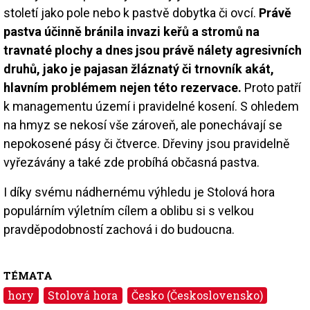
století jako pole nebo k pastvě dobytka či ovcí.
Právě
pastva účinně bránila invazi keřů a stromů na
travnaté plochy a dnes jsou právě nálety agresivních
druhů, jako je pajasan žláznatý či trnovník akát,
hlavním problémem nejen této rezervace.
Proto patří
k managementu území i pravidelné kosení. S ohledem
na hmyz se nekosí vše zároveň, ale ponechávají se
nepokosené pásy či čtverce. Dřeviny jsou pravidelně
vyřezávány a také zde probíhá občasná pastva.
I díky svému nádhernému výhledu je Stolová hora
populárním výletním cílem a oblibu si s velkou
pravděpodobností zachová i do budoucna.
TÉMATA
hory
Stolová hora
Česko (Československo)