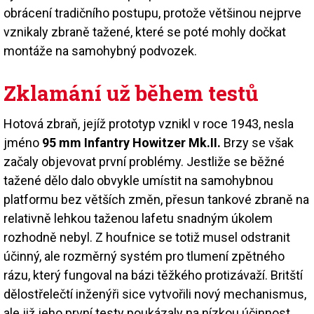
obrácení tradičního postupu, protože většinou nejprve
vznikaly zbraně tažené, které se poté mohly dočkat
montáže na samohybný podvozek.
Zklamání už během testů
Hotová zbraň, jejíž prototyp vznikl v roce 1943, nesla
jméno
95 mm Infantry Howitzer Mk.II.
Brzy se však
začaly objevovat první problémy. Jestliže se běžné
tažené dělo dalo obvykle umístit na samohybnou
platformu bez větších změn, přesun tankové zbraně na
relativně lehkou taženou lafetu snadným úkolem
rozhodně nebyl. Z houfnice se totiž musel odstranit
účinný, ale rozměrný systém pro tlumení zpětného
rázu, který fungoval na bázi těžkého protizávaží. Britští
dělostřelečtí inženýři sice vytvořili nový mechanismus,
ale již jeho první testy poukázaly na nízkou účinnost.