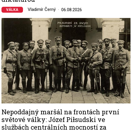
Vladimír Černý
06.08.2026
VÁLKA
Image
Nepoddajný maršál na frontách první
světové války: Józef Piłsudski ve
službách centrálních mocností za