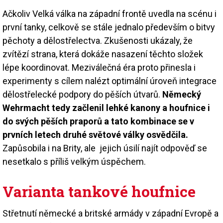
Ačkoliv Velká válka na západní frontě uvedla na scénu i
první tanky, celkově se stále jednalo především o bitvy
pěchoty a dělostřelectva. Zkušenosti ukázaly, že
zvítězí strana, která dokáže nasazení těchto složek
lépe koordinovat. Meziválečná éra proto přinesla i
experimenty s cílem nalézt optimální úroveň integrace
dělostřelecké podpory do pěších útvarů.
Německý
Wehrmacht tedy začlenil lehké kanony a houfnice i
do svých pěších praporů a tato kombinace se v
prvních letech druhé světové války osvědčila.
Zapůsobila i na Brity, ale jejich úsilí najít odpověď se
nesetkalo s příliš velkým úspěchem.
Varianta tankové houfnice
Střetnutí německé a britské armády v západní Evropě a