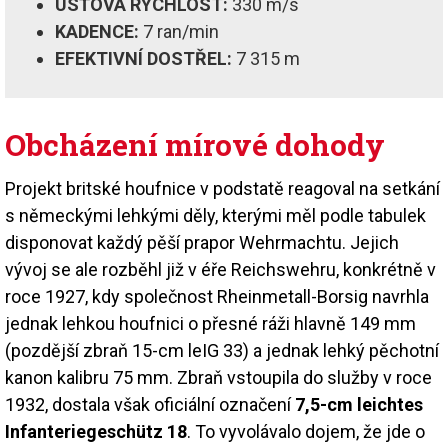
ÚSŤOVÁ RYCHLOST:
330 m/s
KADENCE:
7 ran/min
EFEKTIVNÍ DOSTŘEL:
7 315 m
Obcházení mírové dohody
Projekt britské houfnice v podstatě reagoval na setkání
s německými lehkými děly, kterými měl podle tabulek
disponovat každý pěší prapor Wehrmachtu. Jejich
vývoj se ale rozběhl již v éře Reichswehru, konkrétně v
roce 1927, kdy společnost Rheinmetall-Borsig navrhla
jednak lehkou houfnici o přesné ráži hlavně 149 mm
(pozdější zbraň 15-cm leIG 33) a jednak lehký pěchotní
kanon kalibru 75 mm. Zbraň vstoupila do služby v roce
1932, dostala však oficiální označení
7,5-cm leichtes
Infanteriegeschütz 18
. To vyvolávalo dojem, že jde o