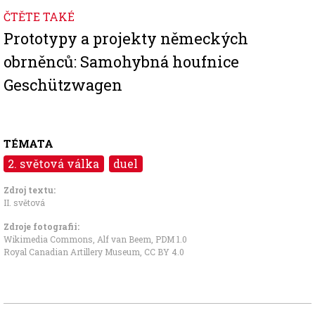
ČTĚTE TAKÉ
Prototypy a projekty německých
obrněnců: Samohybná houfnice
Geschützwagen
TÉMATA
2. světová válka
duel
Zdroj textu:
II. světová
Zdroje fotografii:
Wikimedia Commons, Alf van Beem
,
PDM 1.0
Royal Canadian Artillery Museum
,
CC BY 4.0