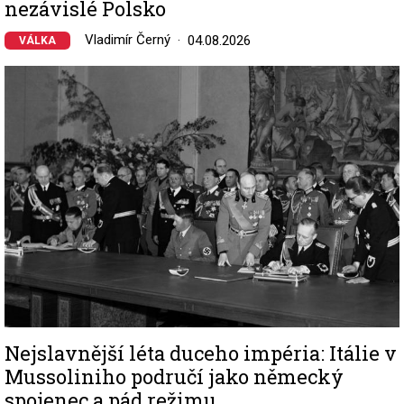
nezávislé Polsko
Vladimír Černý
04.08.2026
VÁLKA
Image
Nejslavnější léta duceho impéria: Itálie v
Mussoliniho područí jako německý
spojenec a pád režimu