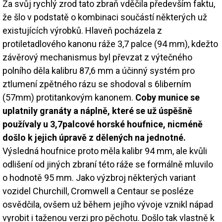
Za svůj rychlý zrod tato zbraň vděčila především faktu,
že šlo v podstatě o kombinaci součástí některých už
existujících výrobků. Hlaveň pocházela z
protiletadlového kanonu ráže 3,7 palce (94 mm), kdežto
závěrový mechanismus byl převzat z výtečného
polního děla kalibru 87,6 mm a účinný systém pro
ztlumení zpětného rázu se shodoval s 6liberním
(57mm) protitankovým kanonem.
Coby munice se
uplatnily granáty a náplně, které se už úspěšně
používaly u 3,7palcové horské houfnice, nicméně
došlo k jejich úpravě z dělených na jednotné.
Výsledná houfnice proto měla kalibr 94 mm, ale kvůli
odlišení od jiných zbraní této ráže se formálně mluvilo
o hodnotě 95 mm. Jako výzbroj některých variant
vozidel Churchill, Cromwell a Centaur se posléze
osvědčila, ovšem už během jejího vývoje vznikl nápad
vyrobit i taženou verzi pro pěchotu. Došlo tak vlastně k