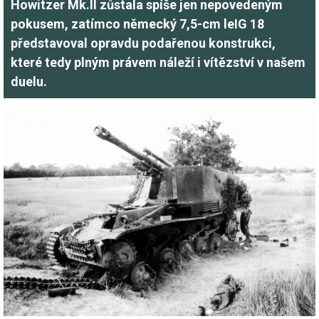
Howitzer Mk.II zůstala spíše jen nepovedeným
pokusem, zatímco německý 7,5-cm leIG 18
představoval opravdu podařenou konstrukci,
které tedy plným právem náleží i vítězství v našem
duelu.
Image