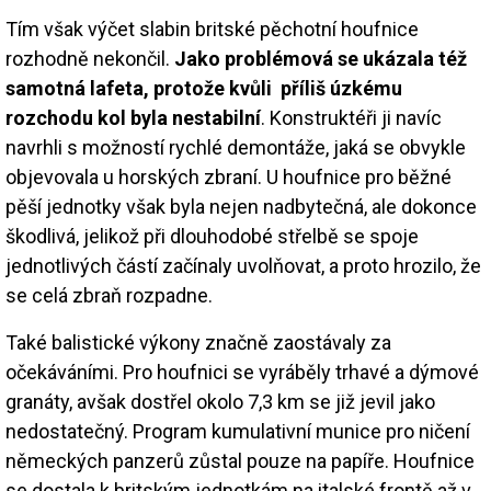
Tím však výčet slabin britské pěchotní houfnice
rozhodně nekončil.
Jako problémová se ukázala též
samotná lafeta, protože kvůli příliš úzkému
rozchodu kol byla nestabilní
. Konstruktéři ji navíc
navrhli s možností rychlé demontáže, jaká se obvykle
objevovala u horských zbraní. U houfnice pro běžné
pěší jednotky však byla nejen nadbytečná, ale dokonce
škodlivá, jelikož při dlouhodobé střelbě se spoje
jednotlivých částí začínaly uvolňovat, a proto hrozilo, že
se celá zbraň rozpadne.
Také balistické výkony značně zaostávaly za
očekáváními. Pro houfnici se vyráběly trhavé a dýmové
granáty, avšak dostřel okolo 7,3 km se již jevil jako
nedostatečný. Program kumulativní munice pro ničení
německých panzerů zůstal pouze na papíře. Houfnice
se dostala k britským jednotkám na italské frontě až v