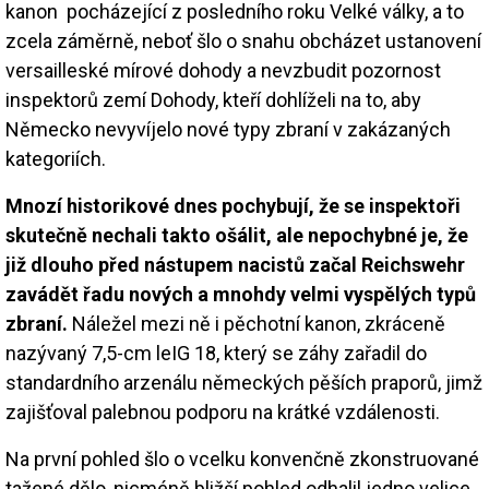
kanon pocházející z posledního roku Velké války, a to
zcela záměrně, neboť šlo o snahu obcházet ustanovení
versailleské mírové dohody a nevzbudit pozornost
inspektorů zemí Dohody, kteří dohlíželi na to, aby
Německo nevyvíjelo nové typy zbraní v zakázaných
kategoriích.
Mnozí historikové dnes pochybují, že se inspektoři
skutečně nechali takto ošálit, ale nepochybné je, že
již dlouho před nástupem nacistů začal Reichswehr
zavádět řadu nových a mnohdy velmi vyspělých typů
zbraní.
Náležel mezi ně i pěchotní kanon, zkráceně
nazývaný 7,5-cm leIG 18, který se záhy zařadil do
standardního arzenálu německých pěších praporů, jimž
zajišťoval palebnou podporu na krátké vzdálenosti.
Na první pohled šlo o vcelku konvenčně zkonstruované
tažené dělo, nicméně bližší pohled odhalil jedno velice