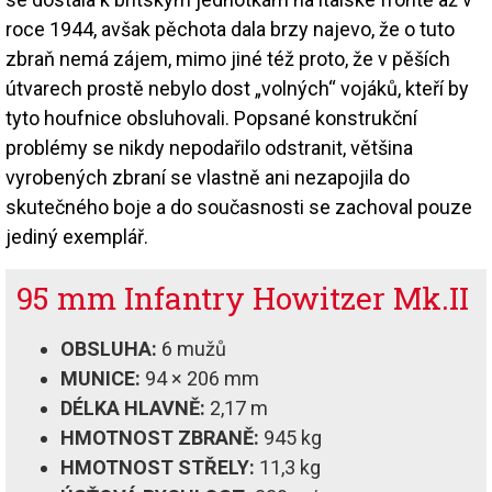
roce 1944, avšak pěchota dala brzy najevo, že o tuto
zbraň nemá zájem, mimo jiné též proto, že v pěších
útvarech prostě nebylo dost „volných“ vojáků, kteří by
tyto houfnice obsluhovali. Popsané konstrukční
problémy se nikdy nepodařilo odstranit, většina
vyrobených zbraní se vlastně ani nezapojila do
skutečného boje a do současnosti se zachoval pouze
jediný exemplář.
95 mm Infantry Howitzer Mk.II
OBSLUHA:
6 mužů
MUNICE:
94 × 206 mm
DÉLKA HLAVNĚ:
2,17 m
HMOTNOST ZBRANĚ:
945 kg
HMOTNOST STŘELY:
11,3 kg