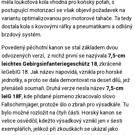
měla loukoťová kola vhodná pro koňský potah, s
postupující motorizací se však objevil požadavek na
variantu optimalizovanou pro motorové tahače. Ta tedy
dostala kola s kovovými ráfky a pneumatikami a odlišný
brzdový systém.
Povedený pěchotní kanon se stal základem dvou
odvozených verzí, z nichž první se nazývala
7,5-cm
leichtes Gebirgsinfanteriegeschütz 18
, zkráceně
leGebIG 18. Jak název napovídá, vznikla pro horské
jednotky, a proto se dala demontovat na deset dílů, jež
přenášeli soumaři. Druhá verze nesla název
7,5-cm
leIG 18F
, kde přidané písmeno zkracovalo slovo
Fallschirmjäger, protože šlo o zbraň pro výsadkáře. Tu
bylo možné rozložit na čtyři části. Horský kanon se
velice osvědčil, kdežto výsadkový vznikl jen v šesti
exemplářích, jelikož při zkouškách se ukázal jako