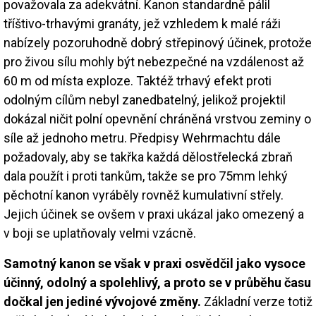
považovala za adekvátní. Kanon standardně pálil
tříštivo-trhavými granáty, jež vzhledem k malé ráži
nabízely pozoruhodně dobrý střepinový účinek, protože
pro živou sílu mohly být nebezpečné na vzdálenost až
60 m od místa exploze. Taktéž trhavý efekt proti
odolným cílům nebyl zanedbatelný, jelikož projektil
dokázal ničit polní opevnění chráněná vrstvou zeminy o
síle až jednoho metru. Předpisy Wehrmachtu dále
požadovaly, aby se takřka každá dělostřelecká zbraň
dala použít i proti tankům, takže se pro 75mm lehký
pěchotní kanon vyráběly rovněž kumulativní střely.
Jejich účinek se ovšem v praxi ukázal jako omezený a
v boji se uplatňovaly velmi vzácně.
Samotný kanon se však v praxi osvědčil jako vysoce
účinný, odolný a spolehlivý, a proto se v průběhu času
dočkal jen jediné vývojové změny.
Základní verze totiž