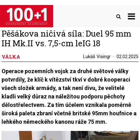
Přejít
k
hlavnímu
obsahu
Pěšákova ničivá síla: Duel 95 mm
IH Mk.II vs. 7,5-cm leIG 18
VÁLKA
Lukáš Visingr
02.02.2025
Operace pozemních vojsk za druhé světové války
potvrdily, že klíč k vítězství tkví v dobré kooperaci
všech složek armády, a tak není divu, že velitelé
kladli velký důraz na náležitou podporu pěchoty
dělostřelectvem. Za tím účelem vznikala poměrně
široká paleta zbraní včetně britské 95mm houfnice a
lehkého německého kanonu ráže 75 mm.