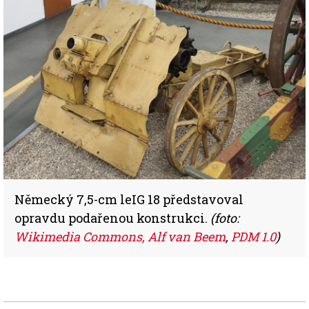
Německý 7,5-cm leIG 18 představoval
opravdu podařenou konstrukci.
(foto:
Wikimedia Commons, Alf van Beem
,
PDM 1.0
)