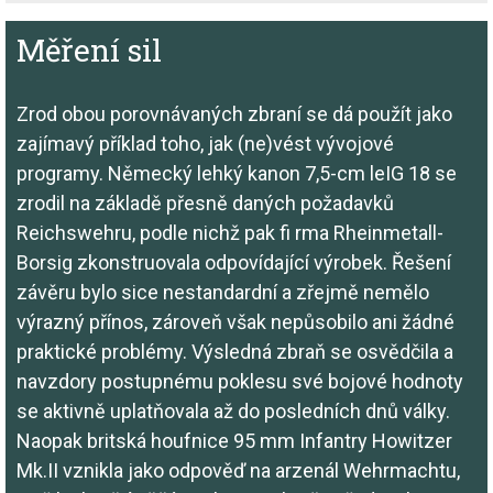
Měření sil
Zrod obou porovnávaných zbraní se dá použít jako
zajímavý příklad toho, jak (ne)vést vývojové
programy. Německý lehký kanon 7,5-cm leIG 18 se
zrodil na základě přesně daných požadavků
Reichswehru, podle nichž pak fi rma Rheinmetall-
Borsig zkonstruovala odpovídající výrobek. Řešení
závěru bylo sice nestandardní a zřejmě nemělo
výrazný přínos, zároveň však nepůsobilo ani žádné
praktické problémy. Výsledná zbraň se osvědčila a
navzdory postupnému poklesu své bojové hodnoty
se aktivně uplatňovala až do posledních dnů války.
Naopak britská houfnice 95 mm Infantry Howitzer
Mk.II vznikla jako odpověď na arzenál Wehrmachtu,