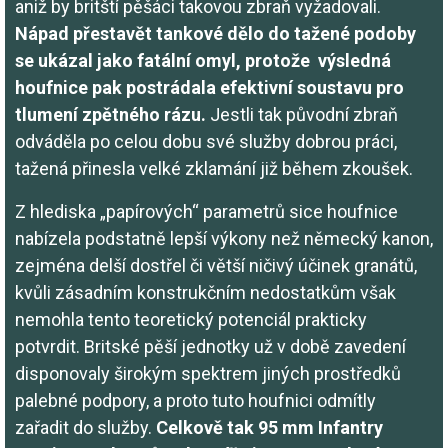
aniž by britští pěšáci takovou zbraň vyžadovali.
Nápad přestavět tankové dělo do tažené podoby
se ukázal jako fatální omyl, protože výsledná
houfnice pak postrádala efektivní soustavu pro
tlumení zpětného rázu.
Jestli tak původní zbraň
odváděla po celou dobu své služby dobrou práci,
tažená přinesla velké zklamání již během zkoušek.
Z hlediska „papírových“ parametrů sice houfnice
nabízela podstatně lepší výkony než německý kanon,
zejména delší dostřel či větší ničivý účinek granátů,
kvůli zásadním konstrukčním nedostatkům však
nemohla tento teoretický potenciál prakticky
potvrdit. Britské pěší jednotky už v době zavedení
disponovaly širokým spektrem jiných prostředků
palebné podpory, a proto tuto houfnici odmítly
zařadit do služby.
Celkově tak 95 mm Infantry