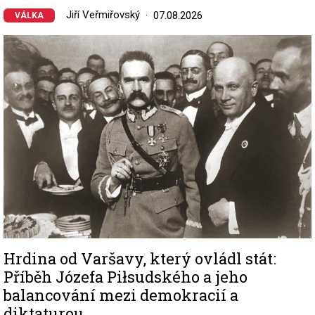
Jiří Veřmiřovský
07.08.2026
VÁLKA
Image
Hrdina od Varšavy, který ovládl stát:
Příběh Józefa Piłsudského a jeho
balancování mezi demokracií a
diktaturou