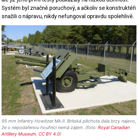
Systém byl značně poruchový, a ačkoliv se konstruktéři
snažili o nápravu, nikdy nefungoval opravdu spolehlivě.
95 mm Infantry Howitzer Mk.II. Britská pěchota dala brzy najevo,
že o nepodařenou houfnici nemá zájem. (foto:
Royal Canadian
Artillery Museum
,
CC BY 4.0
)