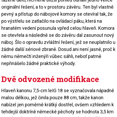
originální řešení, a to v prostoru závěru. Ten byl vlastně
pevný a přístup do nábojové komory se otevíral tak, že
po výstřelu se zatlačilo na ovládací páku, která na
hranatém vedení posunula vpřed celou hlaveň. Komora
se otevřela a následně se do závěru dal zasunout nový
náboj. Šlo o opravdu zvláštní řešení, jež se neuplatnilo u
žádné další sériové zbraně. Dosud ani není jasné, proč k
němu němečtí inženýři vůbec sáhli, neboť patrně
nepřinášelo žádné praktické výhody.
Dvě odvozené modifikace
Hlaveň kanonu 7,5-cm leIG 18 se vyznačovala nápadně
malou délkou, jež činila pouze 88 cm, takže kanon
nabízel jen poměrně krátký dostřel, ovšem vzhledem k
tehdejší doktríně německé pěchoty se hodnota 3,5 km