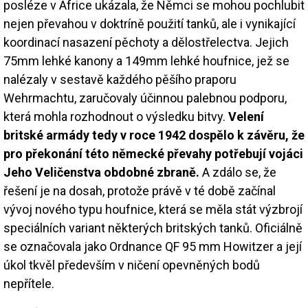
posléze v Africe ukázala, že Němci se mohou pochlubit
nejen převahou v doktríně použití tanků, ale i vynikající
koordinací nasazení pěchoty a dělostřelectva. Jejich
75mm lehké kanony a 149mm lehké houfnice, jež se
nalézaly v sestavě každého pěšího praporu
Wehrmachtu, zaručovaly účinnou palebnou podporu,
která mohla rozhodnout o výsledku bitvy.
Velení
britské armády tedy v roce 1942 dospělo k závěru, že
pro překonání této německé převahy potřebují vojáci
Jeho Veličenstva obdobné zbraně.
A zdálo se, že
řešení je na dosah, protože právě v té době začínal
vývoj nového typu houfnice, která se měla stát výzbrojí
speciálních variant některých britských tanků. Oficiálně
se označovala jako Ordnance QF 95 mm Howitzer a její
úkol tkvěl především v ničení opevněných bodů
nepřítele.