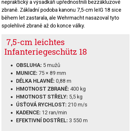
nepraktický a výsadkáři upřednostnili bezzákluzové
zbraně. Základní podoba kanonu 7,5-cm leIG 18 sice
během let zastarala, ale Wehrmacht nasazoval tyto
spolehlivé zbraně až do konce války.
7,5-cm leichtes
Infanteriegeschütz 18
OBSLUHA:
5 mužů
MUNICE:
75 × 89 mm
DÉLKA HLAVNĚ:
0,88 m
HMOTNOST ZBRANĚ:
400 kg
HMOTNOST STŘELY:
5,5 kg
ÚSŤOVÁ RYCHLOST:
210 m/s
KADENCE:
12 ran/min
EFEKTIVNÍ DOSTŘEL:
3 550 m