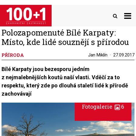
Přejít
k
hlavnímu
obsahu
Polozapomenuté Bílé Karpaty:
Místo, kde lidé souznějí s přírodou
PŘÍRODA
Jan Miklín
27.09.2017
Bílé Karpaty jsou bezesporu jedním
z nejmalebnějších koutů naší vlasti. Vděčí za to
respektu, který zde po dlouhá staletí lidé k přírodě
zachovávají
Fotogalerie
6