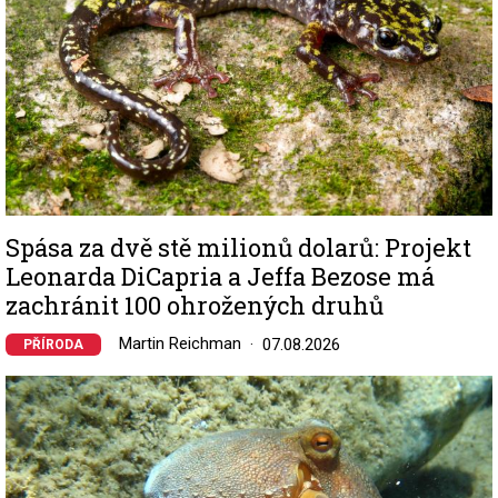
Spása za dvě stě milionů dolarů: Projekt
Leonarda DiCapria a Jeffa Bezose má
zachránit 100 ohrožených druhů
Martin Reichman
07.08.2026
PŘÍRODA
Image