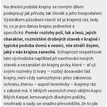
Na dnešní podobě krajiny se rovným dílem
podepisují jak příroda, tak člověk a jeho hospodaření.
Výsledkem působení všech sil je krajinný ráz, tedy
to, co je pro danou krajinu jedinečné a
specifické.
Poměr rozlohy polí, luk a lesů, jejich
charakter, rozmístění drobných staveb v krajině i
typická podoba domů a vesnic, vše utváří dojem,
jaký v nás krajina zanechá.
Schopnost respektovat
tato východiska například při navrhování nových
staveb a nezanášet do krajiny prvky, které – ať už
svými rozměry či tvary – rozbíjí dosavadní řád
krajiny, není vždy samozřejmá i přes zákonnou
ochranu, kterou – aspoň teoreticky – krajinný ráz
v zákoně má. V táhlých vesnicích mezi oblými kopci
Bílých Karpat, lemovaných dlouhými políčky,
vinohrady a sady, se snadno přesvědčíte, že to jde.