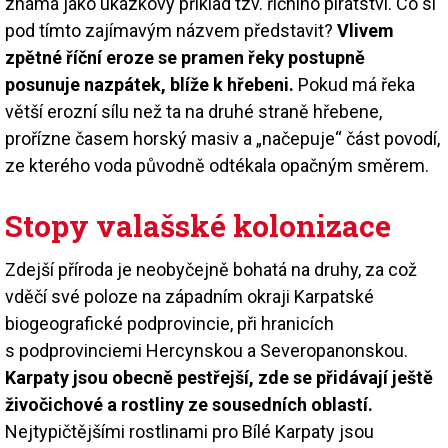
známá jako ukázkový příklad tzv. říčního pirátství. Co si
pod tímto zajímavým názvem představit?
Vlivem
zpětné říční eroze se pramen řeky postupně
posunuje nazpátek, blíže k hřebeni.
Pokud má řeka
větší erozní sílu než ta na druhé straně hřebene,
prořízne časem horský masiv a „načepuje“ část povodí,
ze kterého voda původně odtékala opačným směrem.
Stopy valašské kolonizace
Zdejší příroda je neobyčejně bohatá na druhy, za což
vděčí své poloze na západním okraji Karpatské
biogeografické podprovincie, při hranicích
s podprovinciemi Hercynskou a Severopanonskou.
Karpaty jsou obecně pestřejší, zde se přidávají ještě
živočichové a rostliny ze sousedních oblastí.
Nejtypičtějšími rostlinami pro Bílé Karpaty jsou