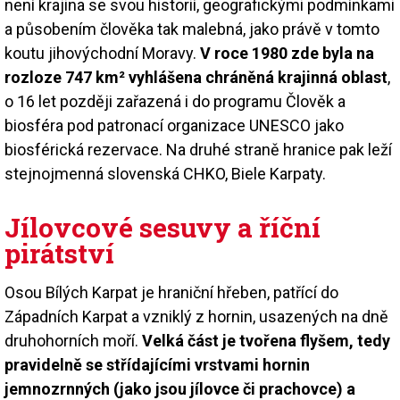
není krajina se svou historií, geografickými podmínkami
a působením člověka tak malebná, jako právě v tomto
koutu jihovýchodní Moravy.
V roce 1980 zde byla na
rozloze 747 km² vyhlášena chráněná krajinná oblast
,
o 16 let později zařazená i do programu Člověk a
biosféra pod patronací organizace UNESCO jako
biosférická rezervace. Na druhé straně hranice pak leží
stejnojmenná slovenská CHKO, Biele Karpaty.
Jílovcové sesuvy a říční
pirátství
Osou Bílých Karpat je hraniční hřeben, patřící do
Západních Karpat a vzniklý z hornin, usazených na dně
druhohorních moří.
Velká část je tvořena flyšem, tedy
pravidelně se střídajícími vrstvami hornin
jemnozrnných (jako jsou jílovce či prachovce) a