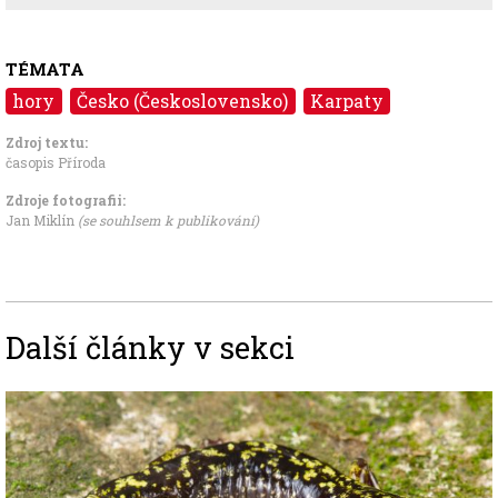
TÉMATA
hory
Česko (Československo)
Karpaty
Zdroj textu:
časopis Příroda
Zdroje fotografii:
Jan Miklín
(se souhlsem k publikování)
Další články v sekci
Image