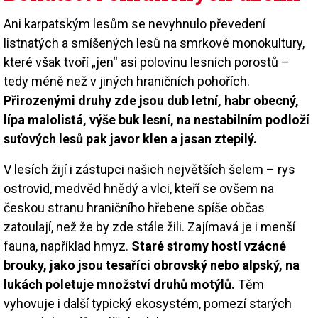
Ani karpatským lesům se nevyhnulo převedení
listnatých a smíšených lesů na smrkové monokultury,
které však tvoří „jen“ asi polovinu lesních porostů –
tedy méně než v jiných hraničních pohořích.
Přirozenými druhy zde jsou dub letní, habr obecný,
lípa malolistá, výše buk lesní, na nestabilním podloží
suťových lesů pak javor klen a jasan ztepilý.
V lesích žijí i zástupci našich největších šelem – rys
ostrovid, medvěd hnědý a vlci, kteří se ovšem na
českou stranu hraničního hřebene spíše občas
zatoulají, než že by zde stále žili. Zajímavá je i menší
fauna, například hmyz.
Staré stromy hostí vzácné
brouky, jako jsou tesaříci obrovský nebo alpský, na
lukách poletuje množství druhů motýlů.
Těm
vyhovuje i další typický ekosystém, pomezí starých