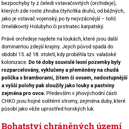
bezpochyby ty z čeledi vstavačovitých (orchideje),
kterých zde roste zhruba čtyřicítka druhů, od běžných,
jako je vstavač vojenský, po ty nejvzácnější – tořič
čmelákovitý Holubyho či prstnatec karpatský.
Právě orchideje najdete na loukách, které jsou další
dominantou zdejší krajiny. Jejich původ spadá do
období 15. až 18. století, kdy proběhla tzv. valašské
kolonizace.
Do té doby souvislé lesní pozemky byly
rozparcelovány, vyklučeny a přeměněny na chudá
políčka s bramborami, žitem či ovsem, nedostupnější
a vyšší polohy pak sloužily jako louky a pastviny
zejména pro ovce.
Především v jihovýchodní části
CHKO jsou hojné solitérní stromy, zejména duby, které
působí jako věže uprostřed horských luk.
Bohatství chráněných území