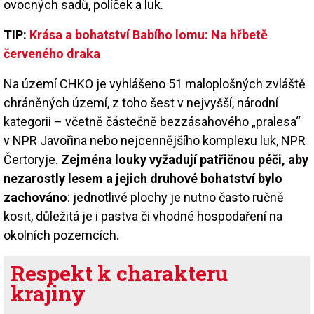
ovocných sadů, políček a luk.
TIP:
Krása a bohatství Babího lomu: Na hřbetě
červeného draka
Na území CHKO je vyhlášeno 51 maloplošných zvláště
chráněných území, z toho šest v nejvyšší, národní
kategorii – včetně částečně bezzásahového „pralesa“
v NPR Javořina nebo nejcennějšího komplexu luk, NPR
Čertoryje.
Zejména louky vyžadují patřičnou péči, aby
nezarostly lesem a jejich druhové bohatství bylo
zachováno
: jednotlivé plochy je nutno často ručně
kosit, důležitá je i pastva či vhodné hospodaření na
okolních pozemcích.
Respekt k charakteru
krajiny