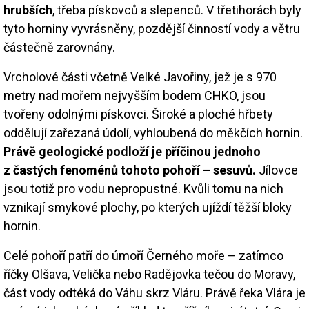
hrubších
, třeba pískovců a slepenců. V třetihorách byly
tyto horniny vyvrásněny, pozdější činností vody a větru
částečně zarovnány.
Vrcholové části včetně Velké Javořiny, jež je s 970
metry nad mořem nejvyšším bodem CHKO, jsou
tvořeny odolnými pískovci. Široké a ploché hřbety
oddělují zařezaná údolí, vyhloubená do měkčích hornin.
Právě geologické podloží je příčinou jednoho
z častých fenoménů tohoto pohoří – sesuvů.
Jílovce
jsou totiž pro vodu nepropustné. Kvůli tomu na nich
vznikají smykové plochy, po kterých ujíždí těžší bloky
hornin.
Celé pohoří patří do úmoří Černého moře – zatímco
říčky Olšava, Velička nebo Radějovka tečou do Moravy,
část vody odtéká do Váhu skrz Vláru. Právě řeka Vlára je