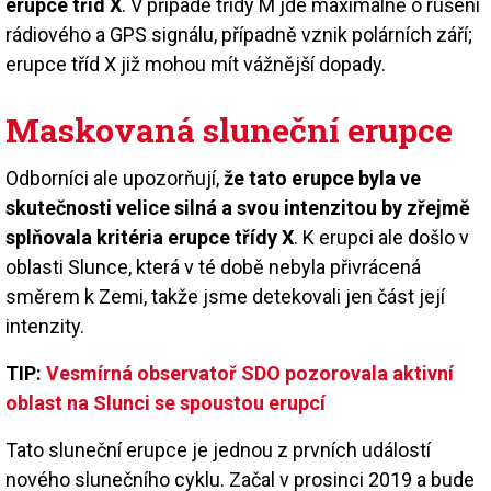
erupce tříd X
. V případě třídy M jde maximálně o rušení
rádiového a GPS signálu, případně vznik polárních září;
erupce tříd X již mohou mít vážnější dopady.
Maskovaná sluneční erupce
Odborníci ale upozorňují,
že tato erupce byla ve
skutečnosti velice silná a svou intenzitou by zřejmě
splňovala kritéria erupce třídy X
. K erupci ale došlo v
oblasti Slunce, která v té době nebyla přivrácená
směrem k Zemi, takže jsme detekovali jen část její
intenzity.
TIP:
Vesmírná observatoř SDO pozorovala aktivní
oblast na Slunci se spoustou erupcí
Tato sluneční erupce je jednou z prvních událostí
nového slunečního cyklu. Začal v prosinci 2019 a bude