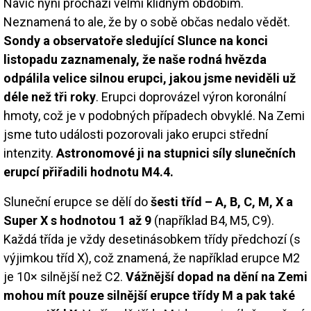
Navíc nyní prochází velmi klidným obdobím.
Neznamená to ale, že by o sobě občas nedalo vědět.
Sondy a observatoře sledující Slunce na konci
listopadu zaznamenaly, že naše rodná hvězda
odpálila velice silnou erupci, jakou jsme neviděli už
déle než tři roky
. Erupci doprovázel výron koronální
hmoty, což je v podobných případech obvyklé. Na Zemi
jsme tuto události pozorovali jako erupci střední
intenzity.
Astronomové ji na stupnici síly slunečních
erupcí přiřadili hodnotu M4.4.
Sluneční erupce se dělí do
šesti tříd – A, B, C, M, X a
Super X s hodnotou 1 až 9
(například B4, M5, C9).
Každá třída je vždy desetinásobkem třídy předchozí (s
výjimkou tříd X), což znamená, že například erupce M2
je 10× silnější než C2.
Vážnější dopad na dění na Zemi
mohou mít pouze silnější erupce třídy M a pak také