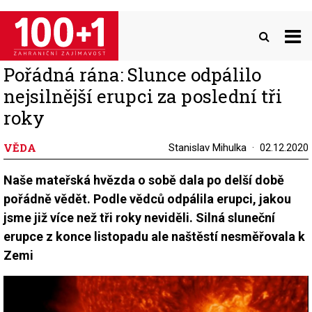
Přejít
k
hlavnímu
obsahu
Pořádná rána: Slunce odpálilo
nejsilnější erupci za poslední tři
roky
VĚDA
Stanislav Mihulka
02.12.2020
Naše mateřská hvězda o sobě dala po delší době
pořádně vědět. Podle vědců odpálila erupci, jakou
jsme již více než tři roky neviděli. Silná sluneční
erupce z konce listopadu ale naštěstí nesměřovala k
Zemi