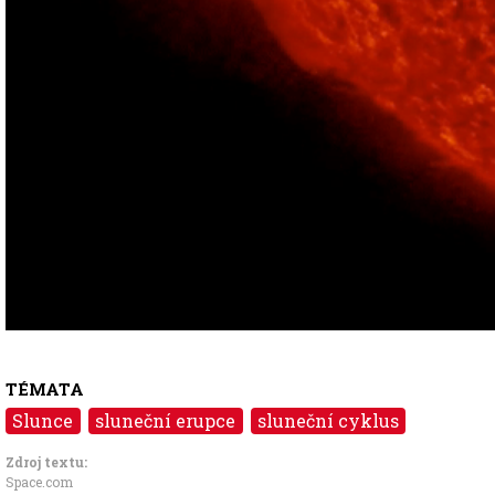
TÉMATA
Slunce
sluneční erupce
sluneční cyklus
Zdroj textu:
Space.com