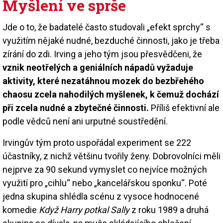
Myšlení ve sprše
Jde o to, že badatelé často studovali „efekt sprchy“ s
využitím nějaké nudné, bezduché činnosti, jako je třeba
zírání do zdi. Irving a jeho tým jsou přesvědčeni, že
vznik neotřelých a geniálních nápadů vyžaduje
aktivity, které nezatáhnou mozek do bezbřehého
chaosu zcela nahodilých myšlenek, k čemuž dochází
při zcela nudné a zbytečné činnosti.
Příliš efektivní ale
podle vědců není ani urputné soustředění.
Irvingův tým proto uspořádal experiment se 222
účastníky, z nichž většinu tvořily ženy. Dobrovolníci měli
nejprve za 90 sekund vymyslet co nejvíce možných
využití pro „cihlu“ nebo „kancelářskou sponku“. Poté
jedna skupina shlédla scénu z vysoce hodnocené
komedie
Když Harry potkal Sally
z roku 1989 a druhá