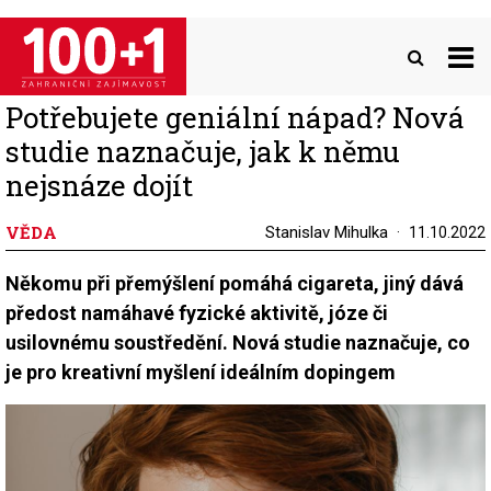
Přejít
k
hlavnímu
obsahu
Potřebujete geniální nápad? Nová
studie naznačuje, jak k němu
nejsnáze dojít
VĚDA
Stanislav Mihulka
11.10.2022
Někomu při přemýšlení pomáhá cigareta, jiný dává
předost namáhavé fyzické aktivitě, józe či
usilovnému soustředění. Nová studie naznačuje, co
je pro kreativní myšlení ideálním dopingem