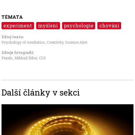
TÉMATA
experiment
myšlení
psychologie
chování
Zdroj textu:
Psychology of Aesthetics, Creativity
,
Science Alert
Zdroje fotografii:
Pexels, Mikhail Nilov
,
CC0
Další články v sekci
Image