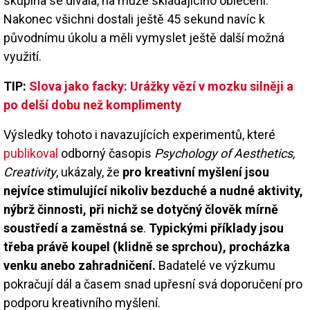
skupina se dívala, na muže skládajícího oblečení.
Nakonec všichni dostali ještě 45 sekund navíc k
původnímu úkolu a měli vymyslet ještě další možná
využití.
TIP:
Slova jako facky: Urážky vězí v mozku silněji a
po delší dobu než komplimenty
Výsledky tohoto i navazujících experimentů, které
publikoval
odborný časopis
Psychology of Aesthetics,
Creativity
, ukázaly, že
pro kreativní myšlení jsou
nejvíce stimulující nikoliv bezduché a nudné aktivity,
nýbrž činnosti, při nichž se dotyčný člověk mírně
soustředí a zaměstná se
.
Typickými příklady jsou
třeba právě koupel (klidně se sprchou), procházka
venku anebo zahradničení.
Badatelé ve výzkumu
pokračují dál a časem snad upřesní svá doporučení pro
podporu kreativního myšlení.