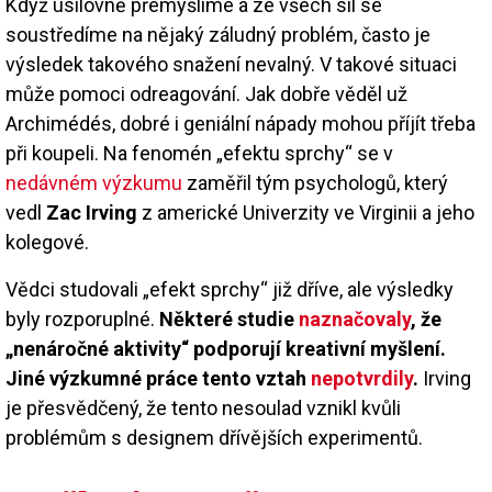
Když usilovně přemýšlíme a ze všech sil se
soustředíme na nějaký záludný problém, často je
výsledek takového snažení nevalný. V takové situaci
může pomoci odreagování. Jak dobře věděl už
Archimédés, dobré i geniální nápady mohou příjít třeba
při koupeli. Na fenomén „efektu sprchy“ se v
nedávném výzkumu
zaměřil tým psychologů, který
vedl
Zac Irving
z americké Univerzity ve Virginii a jeho
kolegové.
Vědci studovali „efekt sprchy“ již dříve, ale výsledky
byly rozporuplné.
Některé studie
naznačovaly
, že
„nenáročné aktivity“ podporují kreativní myšlení.
Jiné výzkumné práce tento vztah
nepotvrdily
.
Irving
je přesvědčený, že tento nesoulad vznikl kvůli
problémům s designem dřívějších experimentů.