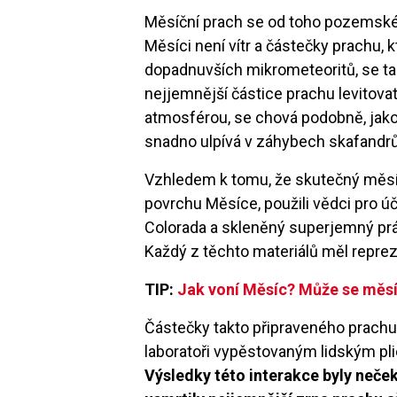
Měsíční prach se od toho pozemskéh
Měsíci není vítr a částečky prachu,
dopadnuvších mikrometeoritů, se 
nejjemnější částice prachu levitov
atmosférou, se chová podobně, jako 
snadno ulpívá v záhybech skafandrů
Vzhledem k tomu, že skutečný měsíč
povrchu Měsíce, použili vědci pro úč
Colorada a skleněný superjemný pr
Každý z těchto materiálů měl repre
TIP:
Jak voní Měsíc? Může se měsí
Částečky takto připraveného prachu s
laboratoři vypěstovaným lidským 
Výsledky této interakce byly neče