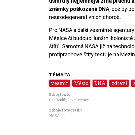
usmrtily nejjemnější zrna prachu a
známky poškozené DNA
, což by p
neurodegenerativních chorob.
Pro NASA a další vesmírné agentury
Měsíce či budoucí lunární kolonisté
štítů. Samotná NASA již na technolo
protiprachové štíty testuje na Mezin
TÉMATA
vesmír
Měsíc
DNA
zdraví
Zdroj textu:
GeoHealth
,
LiveScience
Zdroje fotografii:
NASA