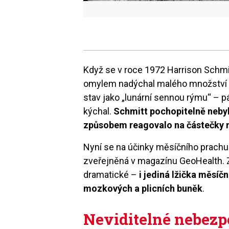
Když se v roce 1972 Harrison Schmit
omylem nadýchal malého množství z
stav jako „lunární sennou rýmu“ – pá
kýchal.
Schmitt pochopitelně nebyl 
způsobem reagovalo na částečky 
Nyní se na účinky měsíčního prachu 
zveřejněná v magazínu GeoHealth. 
dramatické –
i jediná lžička měsíč
mozkových a plicních buněk
.
Neviditelné nebezp