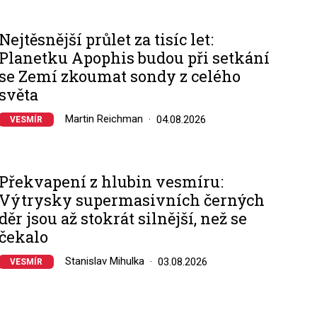
Nejtěsnější průlet za tisíc let:
Planetku Apophis budou při setkání
se Zemí zkoumat sondy z celého
světa
Martin Reichman
04.08.2026
VESMÍR
Překvapení z hlubin vesmíru:
Výtrysky supermasivních černých
děr jsou až stokrát silnější, než se
čekalo
Stanislav Mihulka
03.08.2026
VESMÍR