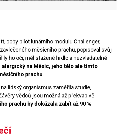
t, coby pilot lunárního modulu Challenger,
avlečeného měsíčního prachu, popisoval svůj
lily ho oči, měl stažené hrdlo a nezvladatelně
alergický na Měsíc, jeho tělo ale tímto
měsíčního prachu
.
na lidský organismus zaměřila studie,
Závěry vědců jsou možná až překvapivě
ního prachu by dokázala zabít až 90 %
ečí