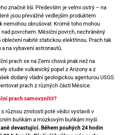
o značně liší. Především je velmi ostrý – na
 které jsou převážně vedlejším produktem
tak nemohou obrušovat. Kromě toho mohou
at nad povrchem. Měsíční povrch, nechráněný
oblečení nabité statickou elektřinou. Prach tak
 a na vybavení astronautů.
ní prach se na Zemi chová jinak než na
ely studie vulkanický popel z Arizony a z
ášek dodaný vládní geologickou agenturou USGS.
zentovat prach z různých částí Měsíce.
ční prach samovznítit?
 různou zrnitostí poté vědci vystavili v
plicním buňkám a mozkovým buňkám myší.
kaně devastující. Během pouhých 24 hodin