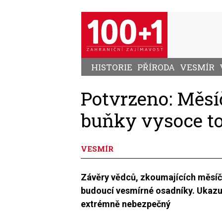
Přejít
k
hlavnímu
obsahu
HISTORIE
PŘÍRODA
VESMÍR
Potvrzeno: Měsíč
buňky vysoce t
VESMÍR
Závěry vědců, zkoumajících měsíč
budoucí vesmírné osadníky. Ukazuj
extrémně nebezpečný