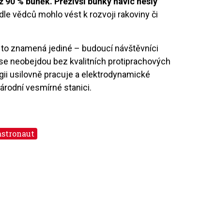
ž 90 % buněk. Přeživší buňky navíc nesly
odle vědců mohlo vést k rozvoji rakoviny či
 to znamená jediné – budoucí návštěvníci
 se neobejdou bez kvalitních protiprachových
gii usilovně pracuje a elektrodynamické
árodní vesmírné stanici.
astronaut