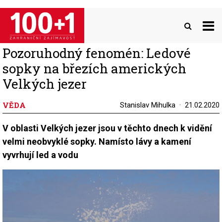
Přejít
k
hlavnímu
obsahu
Pozoruhodný fenomén: Ledové
sopky na březích amerických
Velkých jezer
VĚDA
Stanislav Mihulka
21.02.2020
V oblasti Velkých jezer jsou v těchto dnech k vidění
velmi neobvyklé sopky. Namísto lávy a kamení
vyvrhují led a vodu