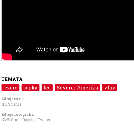
TÉMATA
jezero
sopka
led
Severní Amerika
vlny
Zdroj textu:
IFL Science
Zdroje fotografii:
NWS Grand Rapids / Twitter