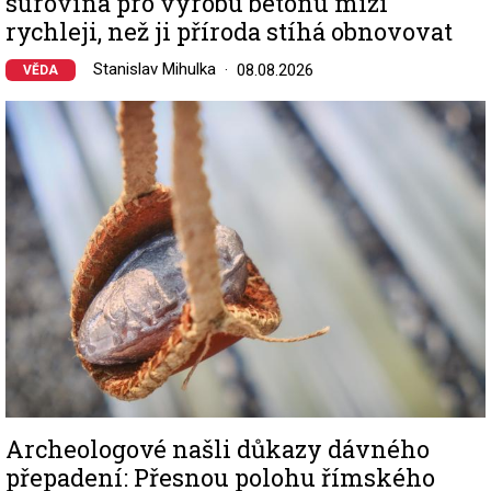
surovina pro výrobu betonu mizí
rychleji, než ji příroda stíhá obnovovat
Stanislav Mihulka
08.08.2026
VĚDA
Image
Archeologové našli důkazy dávného
přepadení: Přesnou polohu římského