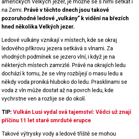
amerických Velkých jezer, je možné se s nimi setkat i
na Zemi.
Právě v těchto dnech jsou takové
pozoruhodné ledové „vulkány“ k vidění na březích
hned několika Velkých jezer.
Ledové vulkány vznikají v místech, kde se okraj
ledového příkrovu jezera setkává s vlnami. Za
vhodných podmínek se jezero vlní, i když je na
některých místech zamrzlé. Právě na okrajích ledu
dochází k tomu, že se vlny rozbíjejí o masu ledu a
někdy voda proniká hluboko do ledu. Prasklinami se
voda z vln může dostat až na povrch ledu, kde
vychrstne ven a rozlije se do okolí.
TIP:
Vulkán Lusi vydal svá tajemství: Vědci už znají
příčinu 11 let staré smrduté erupce
Takové výtrysky vody a ledové tříště se mohou