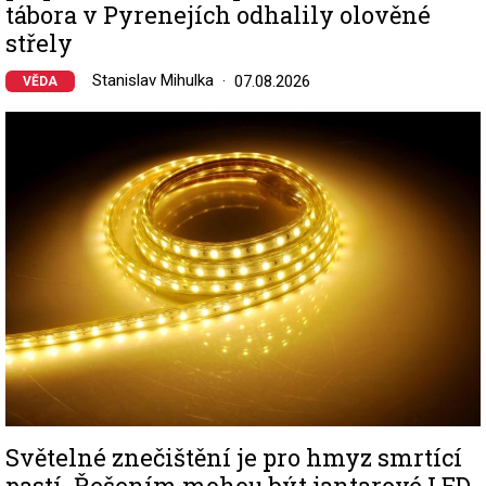
tábora v Pyrenejích odhalily olověné
střely
Stanislav Mihulka
07.08.2026
VĚDA
Image
Světelné znečištění je pro hmyz smrtící
pastí. Řešením mohou být jantarové LED