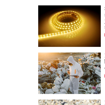
Image
Image
Image