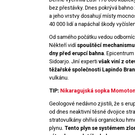
bez přestávky. Dnes pokrývá bahno 
a jeho vrstvy dosahují místy mocnos
40 000 lidí a napáchal škody vyčísle
Od samého počátku vedou odborníci b
Někteří vidí
spouštěcí mechanismus
dny před erupcí bahna
. Epicentrum
Sidoarjo. Jiní experti
však viní z ot
těžařské společnosti Lapindo Bra
vulkánu.
TIP:
Nikaragujská sopka Momotomb
Geologové nedávno zjistili, že s er
od dnes neaktivní těsné dvojice st
stratovulkány ohřívá organickou h
plynu.
Tento plyn se systémem zlom