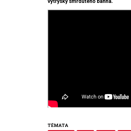
výtrysky smrdutého bahna.
TÉMATA