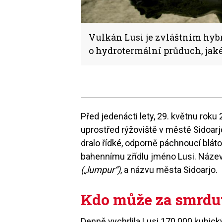
Vulkán Lusi je zvláštním hybri
o hydrotermální průduch, jak
Před jedenácti lety, 29. květnu roku
uprostřed rýžoviště v městě Sidoarj
dralo řídké, odporně páchnoucí bláto
bahennímu zřídlu jméno Lusi. Název
(„lumpur“)
, a názvu města Sidoarjo.
Kdo může za smrdut
Denně vychrlila Lusi 170 000 kubick