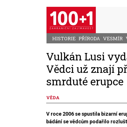
Přejít
k
hlavnímu
obsahu
HISTORIE
PŘÍRODA
VESMÍR
Vulkán Lusi vyda
Vědci už znají př
smrduté erupce
VĚDA
V roce 2006 se spustila bizarní er
bádání se vědcům podařilo rozlu