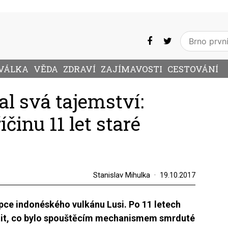
VÁLKA
VĚDA
ZDRAVÍ
ZAJÍMAVOSTI
CESTOVÁNÍ
l svá tajemství:
íčinu 11 let staré
Stanislav Mihulka
19.10.2017
upce indonéského vulkánu Lusi. Po 11 letech
štit, co bylo spouštěcím mechanismem smrduté