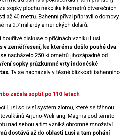
ze sopky plochu několika kilometrů čtverečních
ti až 40 metrů. Bahenní příval připravil o domovy
né na 2,7 miliardy amerických dolarů.
ouřlivé diskuse o příčinách vzniku Lusi.
 v zemětřesení, ke kterému došlo pouhé dva
 se nacházelo 250 kilometrů jihozápadně od
evření sopky průzkumné vrty indonéské
ntas
. Ty se nacházely v těsné blízkosti bahenního
o začala soptit po 110 letech
upcí Lusi souvisí systém zlomů, které se táhnou
ratovulkánů Arjuno-Welirang. Magma pod těmito
motu nad sebou a tím vzniká ohromné množství
ů dostává až do oblasti Lusi a tam pohání