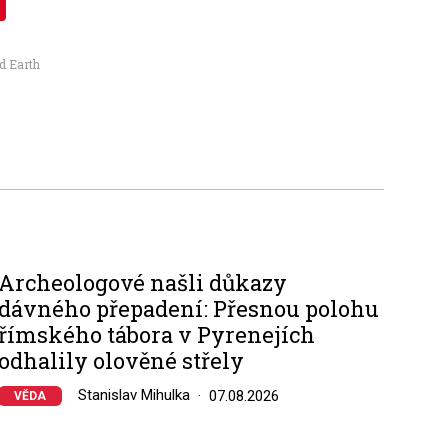
id Earth
Archeologové našli důkazy
dávného přepadení: Přesnou polohu
římského tábora v Pyrenejích
odhalily olověné střely
Stanislav Mihulka
07.08.2026
VĚDA