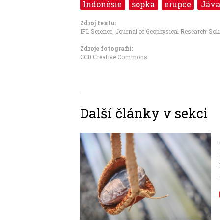
Indonésie
sopka
erupce
Jáva
Zdroj textu:
IFL Science, Journal of Geophysical Research: Sol
Zdroje fotografii:
CC0 Creative Commons
Další články v sekci
Image