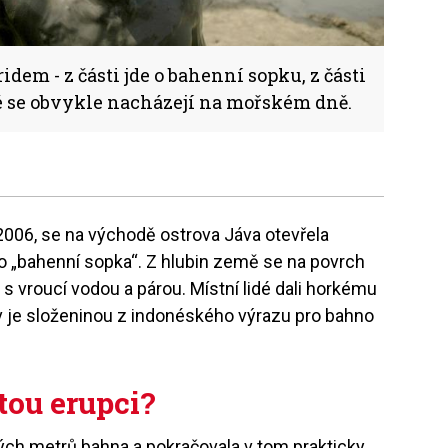
dem - z části jde o bahenní sopku, z části
é se obvykle nacházejí na mořském dně.
 2006, se na východě ostrova Jáva otevřela
o „bahenní sopka“. Z hlubin země se na povrch
 s vroucí vodou a párou. Místní lidé dali horkému
 je složeninou z indonéského výrazu pro bahno
ou erupci?
ých metrů bahna a pokračovala v tom prakticky