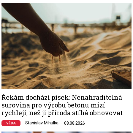
Image
Řekám dochází písek: Nenahraditelná
surovina pro výrobu betonu mizí
rychleji, než ji příroda stíhá obnovovat
Stanislav Mihulka
08.08.2026
VĚDA