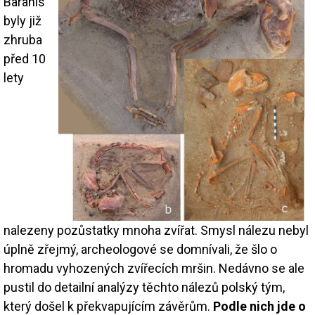
Baranis
byly již
zhruba
před 10
lety
nalezeny pozůstatky mnoha zvířat. Smysl nálezu nebyl
úplně zřejmý, archeologové se domnívali, že šlo o
hromadu vyhozených zvířecích mršin. Nedávno se ale
pustil do detailní analýzy těchto nálezů polský tým,
který došel k překvapujícím závěrům.
Podle nich jde o