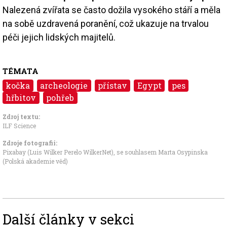
Nalezená zvířata se často dožila vysokého stáří a měla
na sobě uzdravená poranění, což ukazuje na trvalou
péči jejich lidských majitelů.
TÉMATA
kočka
archeologie
přístav
Egypt
pes
hřbitov
pohřeb
Zdroj textu:
ILF Science
Zdroje fotografii:
Pixabay (Luis Wilker Perelo WilkerNet), se souhlasem Marta Osypinska
(Polská akademie věd)
Další články v sekci