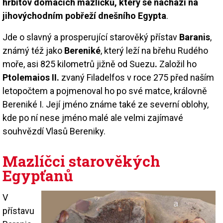
hřbitov domácích mazlíčků, který se nachází na
jihovýchodním pobřeží dnešního Egypta
.
Jde o slavný a prosperující starověký přístav
Baranis
,
známý též jako
Bereniké
, který leží na břehu Rudého
moře, asi 825 kilometrů jižně od Suezu
.
Založil ho
Ptolemaios II.
zvaný Filadelfos v roce 275 před naším
letopočtem a pojmenoval ho po své matce, královně
Bereniké I. Její jméno známe také ze severní oblohy,
kde po ní nese jméno malé ale velmi zajímavé
souhvězdí Vlasů Bereniky.
Mazlíčci starověkých
Egypťanů
V
přístavu