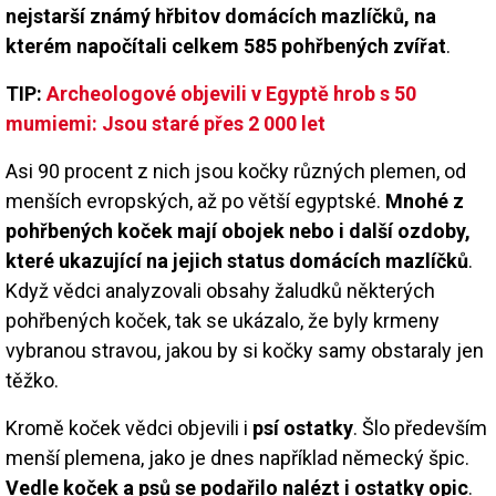
nejstarší známý hřbitov domácích mazlíčků, na
kterém napočítali celkem 585 pohřbených zvířat
.
TIP:
Archeologové objevili v Egyptě hrob s 50
mumiemi: Jsou staré přes 2 000 let
Asi 90 procent z nich jsou kočky různých plemen, od
menších evropských, až po větší egyptské.
Mnohé z
pohřbených koček mají obojek nebo i další ozdoby,
které ukazující na jejich status domácích mazlíčků
.
Když vědci analyzovali obsahy žaludků některých
pohřbených koček, tak se ukázalo, že byly krmeny
vybranou stravou, jakou by si kočky samy obstaraly jen
těžko.
Kromě koček vědci objevili i
psí ostatky
. Šlo především
menší plemena, jako je dnes například německý špic.
Vedle koček a psů se podařilo nalézt i ostatky opic
.