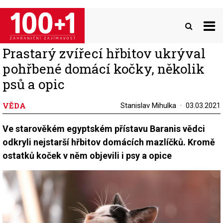
Přejít
k
hlavnímu
obsahu
Prastarý zvířecí hřbitov ukrýval
pohřbené domácí kočky, několik
psů a opic
VĚDA
Stanislav Mihulka
03.03.2021
Ve starověkém egyptském přístavu Baranis vědci
odkryli nejstarší hřbitov domácích mazlíčků. Kromě
ostatků koček v něm objevili i psy a opice