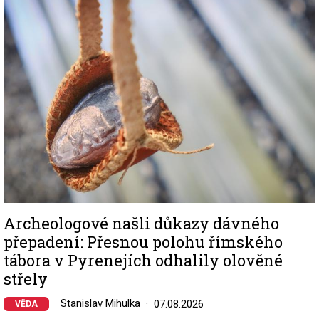
Image
Archeologové našli důkazy dávného
přepadení: Přesnou polohu římského
tábora v Pyrenejích odhalily olověné
střely
Stanislav Mihulka
07.08.2026
VĚDA