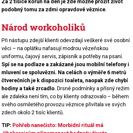
Za 2 tisíce korun na den je zde možné prožít život
podobný tomu za zdmi opravdové věznice
.
Národ workoholiků
Při nástupu zdejší klienti odevzdají veškeré své osobní
věci – na oplátku nafasují modrou vězeňskou
uniformu, čajový servis, zápisník a potřeby na psaní.
Spí se na podlaze a zakázané jsou mobilní telefony i
mluvení se spoluvězni. Na celách o výměře 6 metrů
čtverečních je k dispozici toaleta, naopak zde chybí
hodiny a také zrcadlo
. Drsné podmínky a přísný režim
ale zdaleka není tím, co by klienty odrazovalo – během
svého osmiletého provozu věznice přivítala ve svých
zdech okolo 2 tisíc klientů.
TIP:
Pohřeb nanečisto: Morbidní rituál má