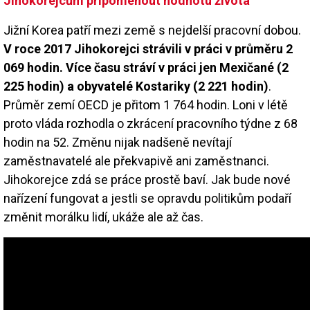
Jihokorejcům připomenout hodnotu života
Jižní Korea patří mezi země s nejdelší pracovní dobou.
V roce 2017 Jihokorejci strávili v práci v průměru 2
069 hodin. Více času stráví v práci jen Mexičané (2
225 hodin) a obyvatelé Kostariky (2 221 hodin)
.
Průměr zemí OECD je přitom 1 764 hodin. Loni v létě
proto vláda rozhodla o zkrácení pracovního týdne z 68
hodin na 52. Změnu nijak nadšeně nevítají
zaměstnavatelé ale překvapivě ani zaměstnanci.
Jihokorejce zdá se práce prostě baví. Jak bude nové
nařízení fungovat a jestli se opravdu politikům podaří
změnit morálku lidí, ukáže ale až čas.