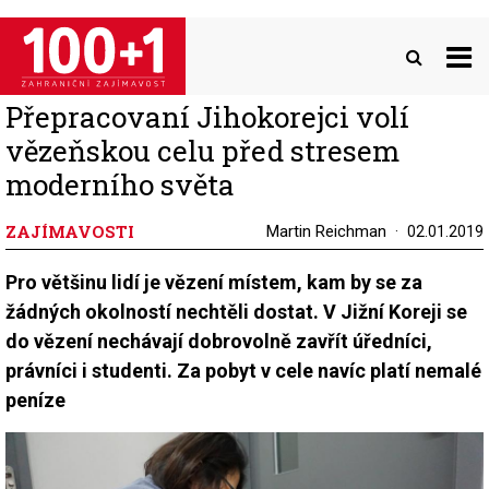
Přejít
k
hlavnímu
obsahu
Přepracovaní Jihokorejci volí
vězeňskou celu před stresem
moderního světa
ZAJÍMAVOSTI
Martin Reichman
02.01.2019
Pro většinu lidí je vězení místem, kam by se za
žádných okolností nechtěli dostat. V Jižní Koreji se
do vězení nechávají dobrovolně zavřít úředníci,
právníci i studenti. Za pobyt v cele navíc platí nemalé
peníze