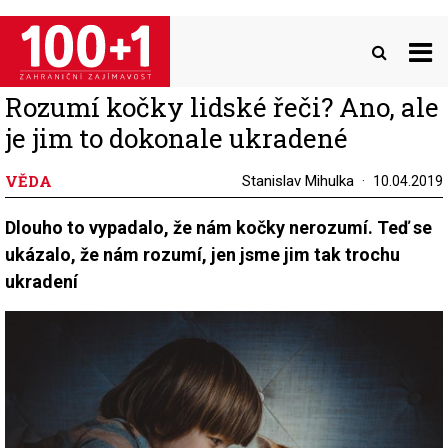
Přejít
k
hlavnímu
obsahu
Rozumí kočky lidské řeči? Ano, ale
je jim to dokonale ukradené
VĚDA
Stanislav Mihulka
10.04.2019
Dlouho to vypadalo, že nám kočky nerozumí. Teď se
ukázalo, že nám rozumí, jen jsme jim tak trochu
ukradení