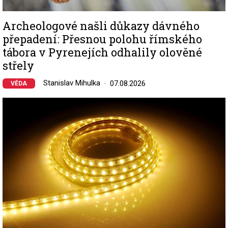
Archeologové našli důkazy dávného
přepadení: Přesnou polohu římského
tábora v Pyrenejích odhalily olověné
střely
Stanislav Mihulka
07.08.2026
VĚDA
Image