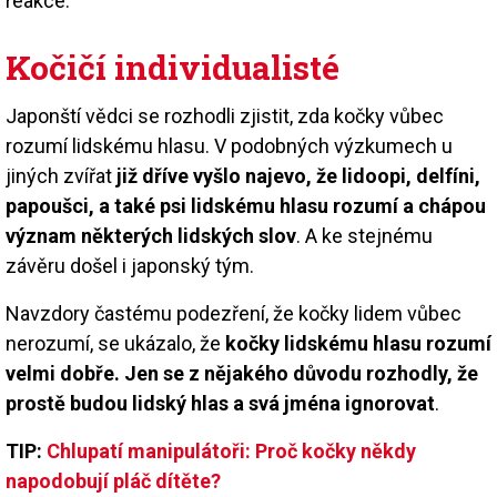
reakce.
Kočičí individualisté
Japonští vědci se rozhodli zjistit, zda kočky vůbec
rozumí lidskému hlasu. V podobných výzkumech u
jiných zvířat
již dříve vyšlo najevo, že lidoopi, delfíni,
papoušci, a také psi lidskému hlasu rozumí a chápou
význam některých lidských slov
. A ke stejnému
závěru došel i japonský tým.
Navzdory častému podezření, že kočky lidem vůbec
nerozumí, se ukázalo, že
kočky lidskému hlasu rozumí
velmi dobře. Jen se z nějakého důvodu rozhodly, že
prostě budou lidský hlas a svá jména ignorovat
.
TIP:
Chlupatí manipulátoři: Proč kočky někdy
napodobují pláč dítěte?