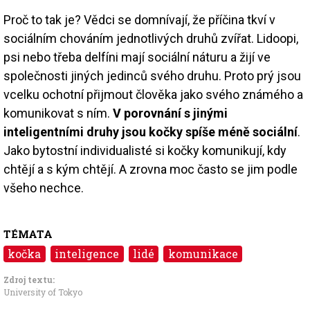
Proč to tak je? Vědci se domnívají, že příčina tkví v
sociálním chováním jednotlivých druhů zvířat. Lidoopi,
psi nebo třeba delfíni mají sociální náturu a žijí ve
společnosti jiných jedinců svého druhu. Proto prý jsou
vcelku ochotní přijmout člověka jako svého známého a
komunikovat s ním.
V porovnání s jinými
inteligentními druhy jsou kočky spíše méně sociální
.
Jako bytostní individualisté si kočky komunikují, kdy
chtějí a s kým chtějí. A zrovna moc často se jim podle
všeho nechce.
TÉMATA
kočka
inteligence
lidé
komunikace
Zdroj textu:
University of Tokyo