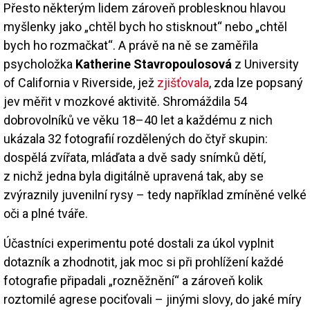
Přesto některým lidem zároveň problesknou hlavou
myšlenky jako „chtěl bych ho stisknout“ nebo „chtěl
bych ho rozmačkat“. A právě na ně se zaměřila
psycholožka
Katherine Stavropoulosová
z University
of California v Riverside, jež
zjišťovala
, zda lze popsaný
jev měřit v mozkové aktivitě. Shromáždila 54
dobrovolníků ve věku 18–40 let a každému z nich
ukázala 32 fotografií rozdělených do čtyř skupin:
dospělá zvířata, mláďata a dvě sady snímků dětí,
z nichž jedna byla digitálně upravená tak, aby se
zvýraznily juvenilní rysy – tedy například zmíněné velké
oči a plné tváře.
Účastníci experimentu poté dostali za úkol vyplnit
dotazník a zhodnotit, jak moc si při prohlížení každé
fotografie připadali „rozněžnění“ a zároveň kolik
roztomilé agrese pociťovali – jinými slovy, do jaké míry