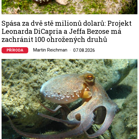
Spása za dvě stě milionů dolarů: Projekt
Leonarda DiCapria a Jeffa Bezose má
zachránit 100 ohrožených druhů
Martin Reichman
07.08.2026
PŘÍRODA
Image