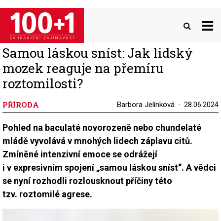
Přejít
k
hlavnímu
obsahu
Samou láskou sníst: Jak lidský
mozek reaguje na přemíru
roztomilosti?
PŘÍRODA
Barbora Jelínková
28.06.2024
Pohled na baculaté novorozeně nebo chundelaté
mládě vyvolává v mnohých lidech záplavu citů.
Zmíněné intenzivní emoce se odrážejí
i v expresivním spojení „samou láskou sníst“. A vědci
se nyní rozhodli rozlousknout příčiny této
tzv. roztomilé agrese.