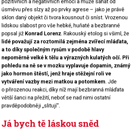
pozitivních a negativních emocí a může sahat od
úsměvu přes slzy až po prvky agrese – jako je právě
sklon daný objekt či tvora kousnout či sníst. Vrozenou
lidskou slabost pro vše hebké, huňaté a bezbranné
popsal již
Konrad Lorenz
. Rakouský etolog si všiml, že
lidé považují za roztomilá zejména zvířecí mláďata,
a to díky společným rysům v podobě hlavy
nepoměrně velké k tělu a výrazných kulatých očí. Při
pohledu na ně se v mozku vyplavuje dopamin, známý
jako hormon štěstí, jenž hraje stěžejní roli ve
vytváření vazby mezi matkou a potomkem
. Jde
o přirozenou reakci, díky níž mají bezbranná mláďata
větší šanci na přežití, neboť se nad nimi ostatní
pravděpodobněji „slitují“.
Já bych tě láskou sněd