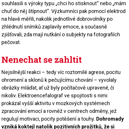
souhlasili s výroky typu „chci ho stisknout“ nebo „mám
chuť do něj štípnout“. Výzkumníci pak pomocí elektrod
na hlavě měřili, nakolik jednotlivé dobrovolníky po
zhlédnutí snímků zaplavily emoce, a současně
zjišťovali, zda mají nutkání o subjekty na fotografiích
pečovat.
Nenechat se zahltit
Nejsilnější reakci – tedy víc roztomilé agrese, pocitu
ohromení a sklonů k pečujícímu chování – vyvolaly
obrázky mláďat, ať už byly počítačově upravené, či
nikoliv. Elektroencefalograf ve spojitosti s nimi
prokázal vyšší aktivitu v mozkových systémech
zpracování emocí a rovněž v centrech odměny, jež
regulují motivaci, pocity potěšení a touhy.
Dohromady
vzniká koktejl natolik pozitivních prožitků, že si