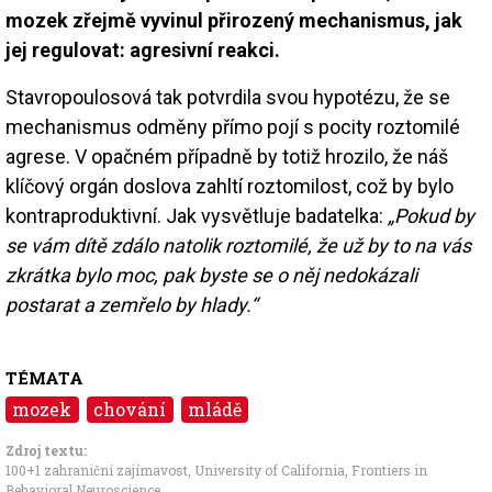
mozek zřejmě vyvinul přirozený mechanismus, jak
jej regulovat: agresivní reakci.
Stavropoulosová tak potvrdila svou hypotézu, že se
mechanismus odměny přímo pojí s pocity roztomilé
agrese. V opačném případně by totiž hrozilo, že náš
klíčový orgán doslova zahltí roztomilost, což by bylo
kontraproduktivní. Jak vysvětluje badatelka:
„Pokud by
se vám dítě zdálo natolik roztomilé, že už by to na vás
zkrátka bylo moc, pak byste se o něj nedokázali
postarat a zemřelo by hlady.“
TÉMATA
mozek
chování
mládě
Zdroj textu:
100+1 zahraniční zajímavost
,
University of California
,
Frontiers in
Behavioral Neuroscience