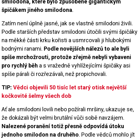
smilodona, které bylo způsobené gigantickým
špičákem jiného smilodona
.
Zatím není úplně jasné, jak se vlastně smilodoni živili.
Podle starších představ smilodoni útočili svými špičáky
na měkké části krku kořisti a usmrcovali ji hlubokými
bodnými ranami.
Podle novějších nálezů to ale byli
spíše mrchožrouti, protože zřejmě nebyli vybaveni
pro rychlý běh
a s vražedně vyhlížejícími špičáky asi
spíše párali či rozřezávali, než propichovali.
TIP:
Vědci objevili 50 tisíc let starý otisk největší
kočkovité šelmy všech dob
Ať ale smilodoni lovili nebo požírali mršiny, ukazuje se,
že dokázali být velmi brutální vůči sobě navzájem.
Nalezené poranění totiž přesně odpovídá útoku
jednoho smilodon na druhého
. Podle vědců mohlo jít