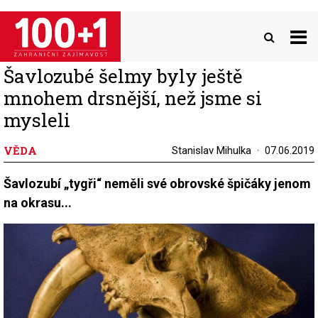
Přejít
k
hlavnímu
obsahu
Šavlozubé šelmy byly ještě
mnohem drsnější, než jsme si
mysleli
VĚDA
Stanislav Mihulka
07.06.2019
Šavlozubí „tygři“ neměli své obrovské špičáky jenom
na okrasu...