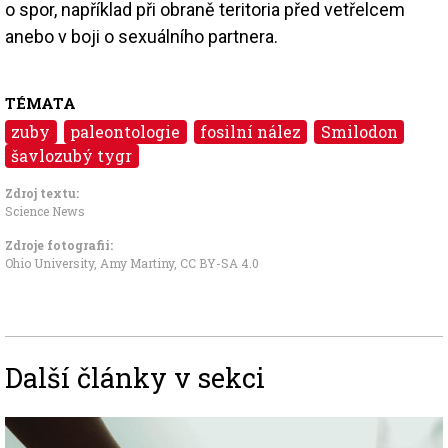
o spor, například při obraně teritoria před vetřelcem
anebo v boji o sexuálního partnera.
TÉMATA
zuby
paleontologie
fosilní nález
Smilodon
šavlozubý tygr
Zdroj textu:
Science News
Zdroje fotografii:
Ohio University, Amy Martiny,
CC BY-SA 4.0
Další články v sekci
Image