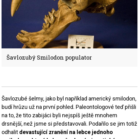
Šavlozubý Smilodon populator
Šavlozubé šelmy, jako byl například americký smilodon,
budí hrůzu už na první pohled. Paleontologové teď přišli
na to, že tito zabijáci byli nejspíš ještě mnohem
drsnější, než jsme si představovali. Podařilo se jim totiž
odhalit
devastující zranění na lebce jednoho