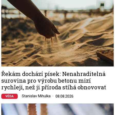
Řekám dochází písek: Nenahraditelná
surovina pro výrobu betonu mizí
rychleji, než ji příroda stíhá obnovovat
Stanislav Mihulka
08.08.2026
VĚDA
Image