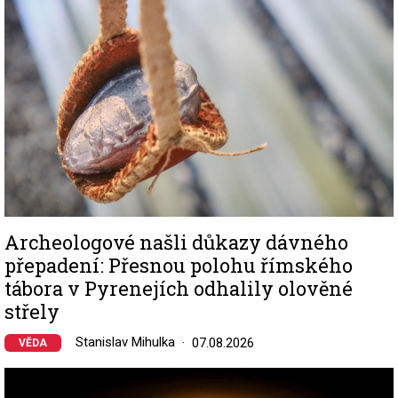
Archeologové našli důkazy dávného
přepadení: Přesnou polohu římského
tábora v Pyrenejích odhalily olověné
střely
Stanislav Mihulka
07.08.2026
VĚDA
Image